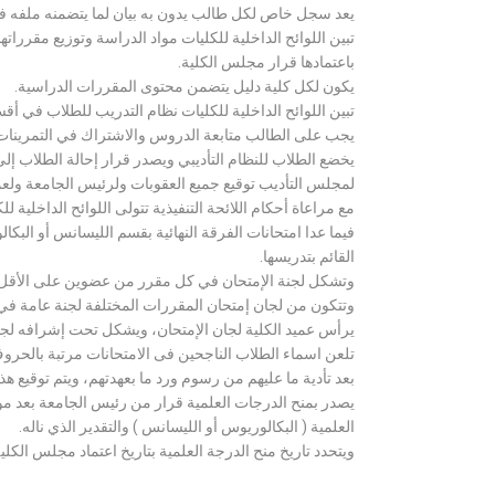
يعد سجل خاص لكل طالب يدون به بيان لما يتضمنه ملفه فض
تبين اللوائح الداخلية للكليات مواد الدراسة وتوزيع مق
باعتمادها قرار مجلس الكلية.
يكون لكل كلية دليل يتضمن محتوى المقررات الدراسية.
تبين اللوائح الداخلية للكليات نظام التدريب للطلاب في أق
يجب على الطالب متابعة الدروس والاشتراك في التمرينات الع
يخضع الطلاب للنظام التأديبي ويصدر قرار إحالة الطلاب إ
لمجلس التأديب توقيع جميع العقوبات ولرئيس الجامعة ولعميد
مع مراعاة أحكام اللائحة التنفيذية تتولى اللوائح الداخلية ل
فيما عدا امتحانات الفرقة النهائية بقسم الليسانس أو ال
القائم بتدريسها.
وتشكل لجنة الإمتحان في كل مقرر من عضوين على الأقل 
وتتكون من لجان إمتحان المقررات المختلفة لجنة عامة في
يرأس عميد الكلية لجان الإمتحان، ويشكل تحت إشرافه لجنة ا
تلعن اسماء الطلاب الناجحين فى الامتحانات مرتبة بالحروف ال
بعد تأدية ما عليهم من رسوم ورد ما بعهدتهم، ويتم توقيع ه
يصدر بمنح الدرجات العلمية قرار من رئيس الجامعة بعد مو
العلمية ( البكالوريوس أو الليسانس ) والتقدير الذي ناله.
ويتحدد تاريخ منح الدرجة العلمية بتاريخ اعتماد مجلس الكلية