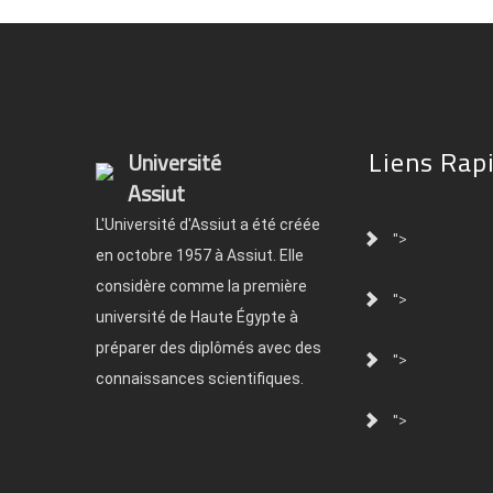
Liens Rap
Université
Assiut
L'Université d'Assiut a été créée
">
en octobre 1957 à Assiut. Elle
considère comme la première
">
université de Haute Égypte à
préparer des diplômés avec des
">
connaissances scientifiques.
">