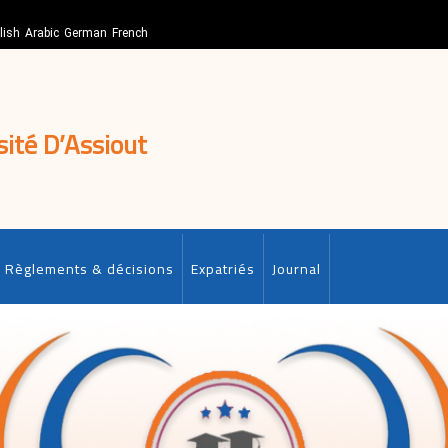
lish
Arabic
German
French
sité D’Assiout
Règlements & décisions
Expatriés
Journal