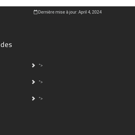
Dernière mise à jour: April 4, 2024
ides
">
">
">