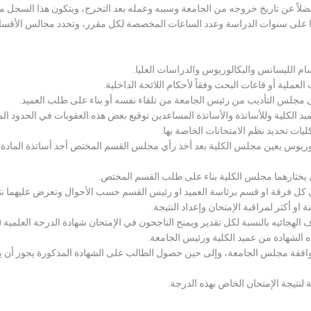
لاً عن تاريخ خروجه من الجامعة وسببه وعمله بعد التخرج، ويتكون هذا السجل م
رراتها على سنوات الدراسة وعدد الساعات المخصصة لكل مقرر، وتحدد مجالس الأ
سام الليسانس والبكالوريوس والدراسات العليا.
ملية أو قاعات البحث وفقاً لأحكام اللائحة الداخلية.
لى مجلس التأديب من رئيس الجامعة من تلقاء نفسه أو بناء على طلب العميد.
 الكلية وللأساتذة والأساتذة المساعدين توقيع بعض هذه العقوبات في الحدود المبين
لكليات تحديد نظم الامتحانات الخاصة بها.
بكالوريوس يعين مجلس الكلية بعد أخذ رأي مجلس القسم المختص أحد أساتذة المادة
يختارهما مجلس الكلية بناء على طلب القسم المختص.
 كل فرقة او قسم برئاسة العميد او رئيس القسم حسب الأحوال وتعرض عليهما نتيج
و أكثر لمراقبة الإمتحان وإعداد النتيجة.
هجائيه بالنسبة لكل تقدير ويمنح الناجحون في الإمتحان شهادة الدرجة العلمية ( الب
ذه الشهادة من عميد الكلية ورئيس الجامعة.
افقة مجلس الجامعة، وإلى حين حصول الطالب على الشهادة المذكورة يجوز أن يحصل
 لنتيجة الإمتحان الخاص بهذه الدرجة.