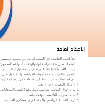
الأحكام العامة
تبدأ السنة الجامعية في السبت الثالث من سبتمبر وتستمر 
العام أن يقرر بدء الدراسة أوانتهائها قبل المواعيد المذكورة 
يقيد الطالب بالكلية بناءً على طلب يقدمه قبل افتتاح الدر
يلتحق الطالب بالجامعة أو يتابع الدراسة بها للحصول على 
يتم قيد الطالب بعد استيفاء أوراقه وأداء الرسوم المقررة
الأوراق المقدمة لإجراء القيد.
بيان أحوال الطالب الدراسية وتواريخها ( القيد ـ الامتحانات ـ ن
بيان العقوبات التأديبية الموقعة عليه.
أوجه النشاط الرياضي والاجتماعي والعسكري للطالب.