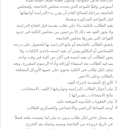
أسبوعين وفقًا للموعد الذي يحدده مجلس الجامعة، ولمجلس
الجامعة مراعاة للصالح العام أن يقرر بدء الدراسة أوانتهائها
قبل المواعيد المذكورة وبعدها.
يقيد الطالب بالكلية بناءً على طلب يقدمه قبل افتتاح الدراسة،
ولا يجوز القيد بعد ذلك إلا بترخيص من مجلس الكلية في حدود
القواعد التي يقررها مجلس الجامعة.
يلتحق الطالب بالجامعة أو يتابع الدراسة بها للحصول على درجة
الليسانس أو البكالوريوس أن يقيد اسمه بإحدى الكليات، ولا
يجوز للطالب أن يقيد اسمه في أكثر من كلية في وقت واحد.
يتم قيد الطالب بعد استيفاء أوراقه وأداء الرسوم المقررة، ويعد
ملف لكل طالب في الكلية يحتوي على جميع الأوراق المتعلقة
بالطالب وعلى الأخص :
الأوراق المقدمة لإجراء القيد.
بيان أحوال الطالب الدراسية وتواريخها ( القيد ـ الامتحانات ـ
نتائح الامتحانات ـ تقديراتها ).
بيان العقوبات التأديبية الموقعة عليه.
أوجه النشاط الرياضي والاجتماعي والعسكري للطالب.
يعد سجل خاص لكل طالب يدون به بيان لما يتضمنه ملفه فضلاً
عن تاريخ خروجه من الجامعة وسببه وعمله بعد التخرج،