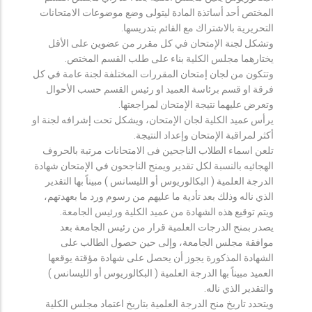
المختص أحد أساتذة المادة ليتولى وضع موضوعات الامتحانات
التحريرية بالاشتراك مع القائم بتدريسها.
وتشكل لجنة الإمتحان في كل مقرر من عضوين على الأقل
يختارهما مجلس الكلية بناء على طلب القسم المختص.
وتتكون من لجان إمتحان المقررات المختلفة لجنة عامة في كل
فرقة او قسم برئاسة العميد او رئيس القسم حسب الأحوال
وتعرض عليهما نتيجة الإمتحان لمراجعتها.
يرأس عميد الكلية لجان الإمتحان، ويشكل تحت إشرافه لجنة او
أكثر لمراقبة الإمتحان وإعداد النتيجة.
تلعن اسماء الطلاب الناجحين فى الامتحانات مرتبة بالحروف
الهجائيه بالنسبة لكل تقدير ويمنح الناجحون في الإمتحان شهادة
الدرجة العلمية ( البكالوريوس أو الليسانس ) مبيناً بها التقدير
الذي ناله وذلك بعد تأدية ما عليهم من رسوم ورد ما بعهدتهم،
ويتم توقيع هذه الشهادة من عميد الكلية ورئيس الجامعة.
يصدر بمنح الدرجات العلمية قرار من رئيس الجامعة بعد
موافقة مجلس الجامعة، وإلى حين حصول الطالب على
الشهادة المذكورة يجوز أن يحصل على شهادة مؤقتة يوقعها
العميد مبيناً بها الدرجة العلمية ( البكالوريوس أو الليسانس )
والتقدير الذي ناله.
ويتحدد تاريخ منح الدرجة العلمية بتاريخ اعتماد مجلس الكلية