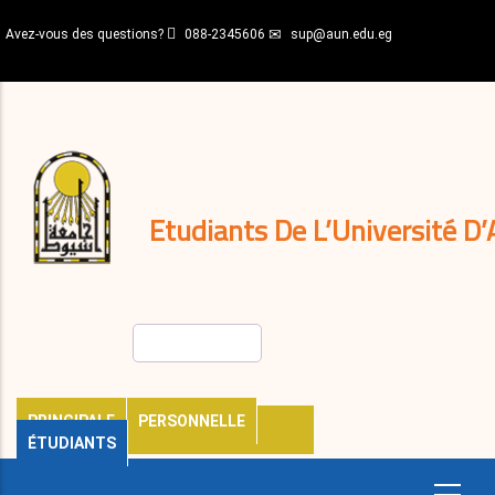
Aller
Avez-vous des questions?
088-2345606
sup@aun.edu.eg
au
contenu
N-
principal
Home
Règlements
&
décisions
Expatriés
Journal
Etudiants De L’Université D’
Rechercher
PRINCIPALE
PERSONNELLE
ÉTUDIANTS