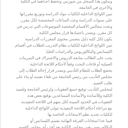
ويتكون هذا السجل من صورتين وتحفظ احداهما في الكلية
والأخرى في الجامعة.
تبين اللوائح الداخلية للكليات مواد الدراسة وتوزيع مقرراتها
على سنوات الدراسة وعدد الساعات المخصصة لكل مقرر،
وتحدد مجالس الأقسام المختصة الموضوعات التي تدرس في
كل مقرر، ويصدر باعتمادها قرار مجلس الكلية.
يكون لكل كلية دليل يتضمن محتوى المقررات الدراسية.
تبين اللوائح الداخلية للكليات نظام التدريب للطلاب في أقسام
الليسانس والبكالوريوس والدراسات العليا.
يجب على الطالب متابعة الدروس والاشتراك في التمرينات
العملية أو قاعات البحث وفقاً لأحكام اللائحة الداخلية.
يخضع الطلاب للنظام التأديبي ويصدر قرار إحالة الطلاب إلى
مجلس التأديب من رئيس الجامعة من تلقاء نفسه أو بناء على
طلب العميد.
لمجلس التأديب توقيع جميع العقوبات ولرئيس الجامعة ولعميد
الكلية وللأساتذة والأساتذة المساعدين توقيع بعض هذه
العقوبات في الحدود المبينة لكل منهم في اللائحة التنفيذية.
مع مراعاة أحكام اللائحة التنفيذية تتولى اللوائح الداخلية
للكليات تحديد نظم الامتحانات الخاصة بها.
فيما عدا امتحانات الفرقة النهائية بقسم الليسانس أو
البكالوريوس يعين مجلس الكلية بعد أخذ رأي مجلس القسم