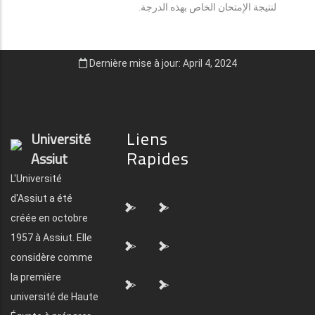
لنتيجة الإمتحان الخاص بهذه الدرجة.
Dernière mise à jour: April 4, 2024
Liens
Université
Rapides
Assiut
L'Université
d'Assiut a été
">
">
créée en octobre
1957 à Assiut. Elle
">
">
considère comme
la première
">
">
université de Haute