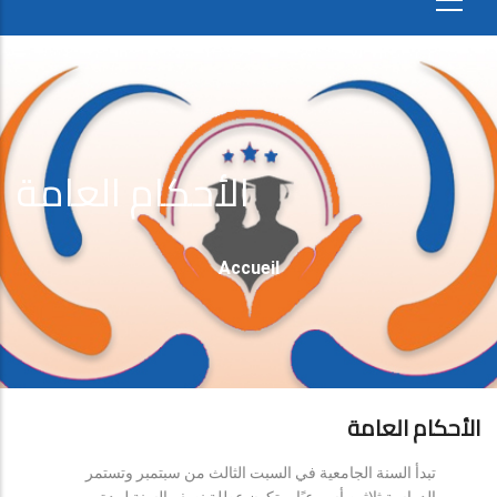
الأحكام العامة
Fil
Accueil
D'Ariane
الأحكام العامة
تبدأ السنة الجامعية في السبت الثالث من سبتمبر وتستمر
الدراسة ثلاثين أسبوعيًا، وتكون عطلة نصف السنة لمدة