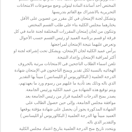
المختص أحد أساتذة المادة ليتولى وضع موضوعات الامتحانات
التحريرية بالاشتراك مع القائم بتدريسها.
وتشكل لجنة الإمتحان في كل مقرر من عضوين على الأقل
يختارهما مجلس الكلية بناء على طلب القسم المختص.
وتتكون من لجان إمتحان المقررات المختلفة لجنة عامة في كل
فرقة او قسم برئاسة العميد او رئيس القسم حسب الأحوال
وتعرض عليهما نتيجة الإمتحان لمراجعتها.
يرأس عميد الكلية لجان الإمتحان، ويشكل تحت إشرافه لجنة او
أكثر لمراقبة الإمتحان وإعداد النتيجة.
تلعن اسماء الطلاب الناجحين فى الامتحانات مرتبة بالحروف
الهجائيه بالنسبة لكل تقدير ويمنح الناجحون في الإمتحان شهادة
الدرجة العلمية ( البكالوريوس أو الليسانس ) مبيناً بها التقدير
الذي ناله وذلك بعد تأدية ما عليهم من رسوم ورد ما بعهدتهم،
ويتم توقيع هذه الشهادة من عميد الكلية ورئيس الجامعة.
يصدر بمنح الدرجات العلمية قرار من رئيس الجامعة بعد
موافقة مجلس الجامعة، وإلى حين حصول الطالب على
الشهادة المذكورة يجوز أن يحصل على شهادة مؤقتة يوقعها
العميد مبيناً بها الدرجة العلمية ( البكالوريوس أو الليسانس )
والتقدير الذي ناله.
ويتحدد تاريخ منح الدرجة العلمية بتاريخ اعتماد مجلس الكلية