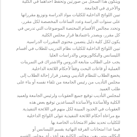
ويتكون هذا السجل من صورتين وتحفظ احداهما في الكلية
والأخرى في الجامعة.
تبين اللوائح الداخلية للكليات مواد الدراسة وتوزيع مقرراتها
على سنوات الدراسة وعدد الساعات المخصصة لكل مقرر،
وتحدد مجالس الأقسام المختصة الموضوعات التي تدرس في
كل مقرر، ويصدر باعتمادها قرار مجلس الكلية.
يكون لكل كلية دليل يتضمن محتوى المقررات الدراسية.
تبين اللوائح الداخلية للكليات نظام التدريب للطلاب في أقسام
الليسانس والبكالوريوس والدراسات العليا.
يجب على الطالب متابعة الدروس والاشتراك في التمرينات
العملية أو قاعات البحث وفقاً لأحكام اللائحة الداخلية.
يخضع الطلاب للنظام التأديبي ويصدر قرار إحالة الطلاب إلى
مجلس التأديب من رئيس الجامعة من تلقاء نفسه أو بناء على
طلب العميد.
لمجلس التأديب توقيع جميع العقوبات ولرئيس الجامعة ولعميد
الكلية وللأساتذة والأساتذة المساعدين توقيع بعض هذه
العقوبات في الحدود المبينة لكل منهم في اللائحة التنفيذية.
مع مراعاة أحكام اللائحة التنفيذية تتولى اللوائح الداخلية
للكليات تحديد نظم الامتحانات الخاصة بها.
فيما عدا امتحانات الفرقة النهائية بقسم الليسانس أو
البكالوريوس يعين مجلس الكلية بعد أخذ رأي مجلس القسم