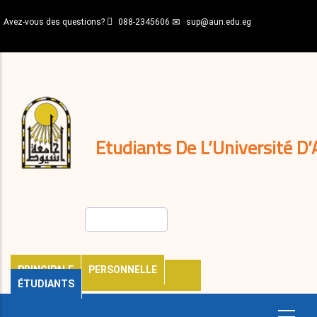
Aller
Avez-vous des questions?
088-2345606
sup@aun.edu.eg
au
contenu
N-
principal
Home
Règlements
&
décisions
Expatriés
Journal
Etudiants De L’Université D’
Rechercher
PRINCIPALE
PERSONNELLE
ÉTUDIANTS