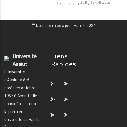
لنتيجة الإمتحان الخاص بهذه الدرجة.
Dernière mise à jour: April 4, 2024
Liens
Université
Rapides
Assiut
L'Université
d'Assiut a été
">
">
créée en octobre
1957 à Assiut. Elle
">
">
considère comme
la première
">
">
université de Haute