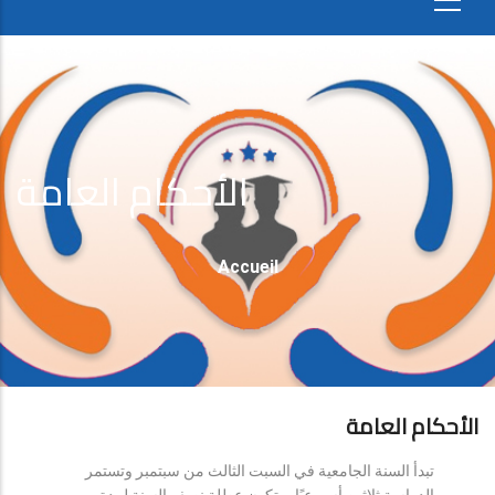
الأحكام العامة
Fil
Accueil
D'Ariane
الأحكام العامة
تبدأ السنة الجامعية في السبت الثالث من سبتمبر وتستمر
الدراسة ثلاثين أسبوعيًا، وتكون عطلة نصف السنة لمدة