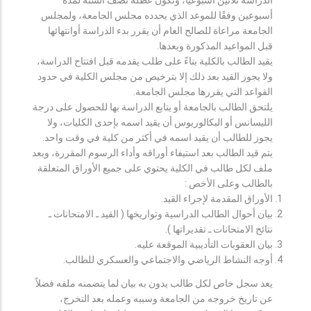
أسبوعين وفقًا للموعد الذي يحدده مجلس الجامعة، ولمجلس
الجامعة مراعاة للصالح العام أن يقرر بدء الدراسة أوانتهائها
قبل المواعيد المذكورة وبعدها.
يقيد الطالب بالكلية بناءً على طلب يقدمه قبل افتتاح الدراسة،
ولا يجوز القيد بعد ذلك إلا بترخيص من مجلس الكلية في حدود
القواعد التي يقررها مجلس الجامعة.
يلتحق الطالب بالجامعة أو يتابع الدراسة بها للحصول على درجة
الليسانس أو البكالوريوس أن يقيد اسمه بإحدى الكليات، ولا
يجوز للطالب أن يقيد اسمه في أكثر من كلية في وقت واحد.
يتم قيد الطالب بعد استيفاء أوراقه وأداء الرسوم المقررة، ويعد
ملف لكل طالب في الكلية يحتوي على جميع الأوراق المتعلقة
بالطالب وعلى الأخص :
الأوراق المقدمة لإجراء القيد.
بيان أحوال الطالب الدراسية وتواريخها ( القيد ـ الامتحانات ـ
نتائح الامتحانات ـ تقديراتها ).
بيان العقوبات التأديبية الموقعة عليه.
أوجه النشاط الرياضي والاجتماعي والعسكري للطالب.
يعد سجل خاص لكل طالب يدون به بيان لما يتضمنه ملفه فضلاً
عن تاريخ خروجه من الجامعة وسببه وعمله بعد التخرج،