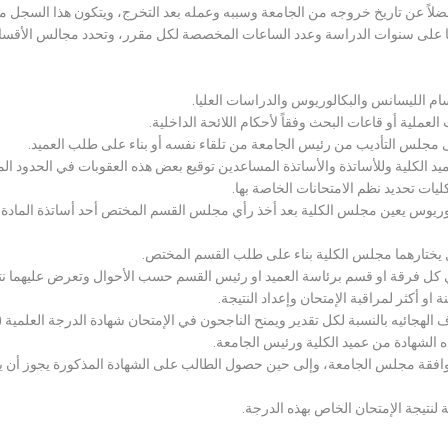
لاً عن تاريخ خروجه من الجامعة وسببه وعمله بعد التخرج، ويتكون هذا السجل م
رراتها على سنوات الدراسة وعدد الساعات المخصصة لكل مقرر، وتحدد مجالس الأ
سام الليسانس والبكالوريوس والدراسات العليا.
ملية أو قاعات البحث وفقاً لأحكام اللائحة الداخلية.
لى مجلس التأديب من رئيس الجامعة من تلقاء نفسه أو بناء على طلب العميد.
 الكلية وللأساتذة والأساتذة المساعدين توقيع بعض هذه العقوبات في الحدود المبين
لكليات تحديد نظم الامتحانات الخاصة بها.
بكالوريوس يعين مجلس الكلية بعد أخذ رأي مجلس القسم المختص أحد أساتذة المادة
يختارهما مجلس الكلية بناء على طلب القسم المختص.
 كل فرقة او قسم برئاسة العميد او رئيس القسم حسب الأحوال وتعرض عليهما نتيج
و أكثر لمراقبة الإمتحان وإعداد النتيجة.
هجائيه بالنسبة لكل تقدير ويمنح الناجحون في الإمتحان شهادة الدرجة العلمية ( الب
ذه الشهادة من عميد الكلية ورئيس الجامعة.
افقة مجلس الجامعة، وإلى حين حصول الطالب على الشهادة المذكورة يجوز أن يحصل
 لنتيجة الإمتحان الخاص بهذه الدرجة.