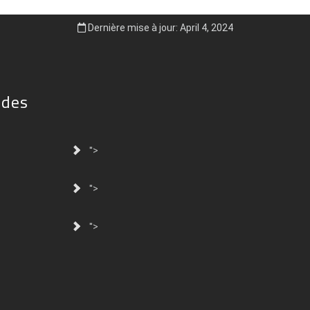
Dernière mise à jour: April 4, 2024
ides
">
">
">