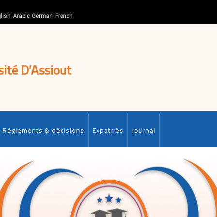
lish
Arabic
German
French
sité D’Assiout
Règlements & décisions
Expatriés
Journal