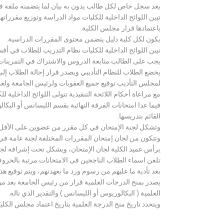
يعد سجل خاص لكل طالب يدون به بيان لما يتضمنه ملفه فض
تبين اللوائح الداخلية للكليات مواد الدراسة وتوزيع مق
باعتمادها قرار مجلس الكلية.
يكون لكل كلية دليل يتضمن محتوى المقررات الدراسية.
تبين اللوائح الداخلية للكليات نظام التدريب للطلاب في أق
يجب على الطالب متابعة الدروس والاشتراك في التمرينات الع
يخضع الطلاب للنظام التأديبي ويصدر قرار إحالة الطلاب إ
لمجلس التأديب توقيع جميع العقوبات ولرئيس الجامعة ولعميد
مع مراعاة أحكام اللائحة التنفيذية تتولى اللوائح الداخلية ل
فيما عدا امتحانات الفرقة النهائية بقسم الليسانس أو ال
القائم بتدريسها.
وتشكل لجنة الإمتحان في كل مقرر من عضوين على الأقل 
وتتكون من لجان إمتحان المقررات المختلفة لجنة عامة في
يرأس عميد الكلية لجان الإمتحان، ويشكل تحت إشرافه لجنة ا
تلعن اسماء الطلاب الناجحين فى الامتحانات مرتبة بالحروف ال
بعد تأدية ما عليهم من رسوم ورد ما بعهدتهم، ويتم توقيع ه
يصدر بمنح الدرجات العلمية قرار من رئيس الجامعة بعد مو
العلمية ( البكالوريوس أو الليسانس ) والتقدير الذي ناله.
ويتحدد تاريخ منح الدرجة العلمية بتاريخ اعتماد مجلس الكلية