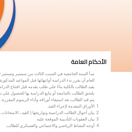
الأحكام العامة
تبدأ السنة الجامعية في السبت الثالث من سبتمبر وتستمر 
العام أن يقرر بدء الدراسة أوانتهائها قبل المواعيد المذكورة 
يقيد الطالب بالكلية بناءً على طلب يقدمه قبل افتتاح الدر
يلتحق الطالب بالجامعة أو يتابع الدراسة بها للحصول على 
يتم قيد الطالب بعد استيفاء أوراقه وأداء الرسوم المقررة
الأوراق المقدمة لإجراء القيد.
بيان أحوال الطالب الدراسية وتواريخها ( القيد ـ الامتحانات ـ ن
بيان العقوبات التأديبية الموقعة عليه.
أوجه النشاط الرياضي والاجتماعي والعسكري للطالب.