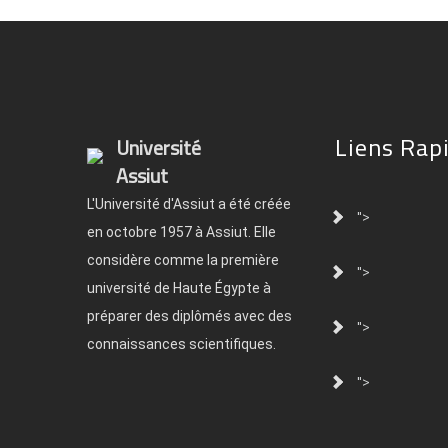
Liens Rap
Université
Assiut
L'Université d'Assiut a été créée
">
en octobre 1957 à Assiut. Elle
considère comme la première
">
université de Haute Égypte à
préparer des diplômés avec des
">
connaissances scientifiques.
">