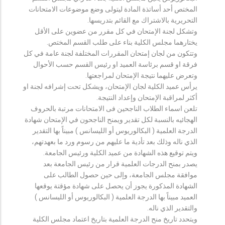
المختص أحد أساتذة المادة ليتولى وضع موضوعات الامتحانات
التحريرية بالاشتراك مع القائم بتدريسها.
وتشكل لجنة الإمتحان في كل مقرر من عضوين على الأقل
يختارهما مجلس الكلية بناء على طلب القسم المختص.
وتتكون من لجان إمتحان المقررات المختلفة لجنة عامة في كل
فرقة او قسم برئاسة العميد او رئيس القسم حسب الأحوال
وتعرض عليهما نتيجة الإمتحان لمراجعتها.
يرأس عميد الكلية لجان الإمتحان، ويشكل تحت إشرافه لجنة او
أكثر لمراقبة الإمتحان وإعداد النتيجة.
تلعن اسماء الطلاب الناجحين فى الامتحانات مرتبة بالحروف
الهجائيه بالنسبة لكل تقدير ويمنح الناجحون في الإمتحان شهادة
الدرجة العلمية ( البكالوريوس أو الليسانس ) مبيناً بها التقدير
الذي ناله وذلك بعد تأدية ما عليهم من رسوم ورد ما بعهدتهم،
ويتم توقيع هذه الشهادة من عميد الكلية ورئيس الجامعة.
يصدر بمنح الدرجات العلمية قرار من رئيس الجامعة بعد
موافقة مجلس الجامعة، وإلى حين حصول الطالب على
الشهادة المذكورة يجوز أن يحصل على شهادة مؤقتة يوقعها
العميد مبيناً بها الدرجة العلمية ( البكالوريوس أو الليسانس )
والتقدير الذي ناله.
ويتحدد تاريخ منح الدرجة العلمية بتاريخ اعتماد مجلس الكلية