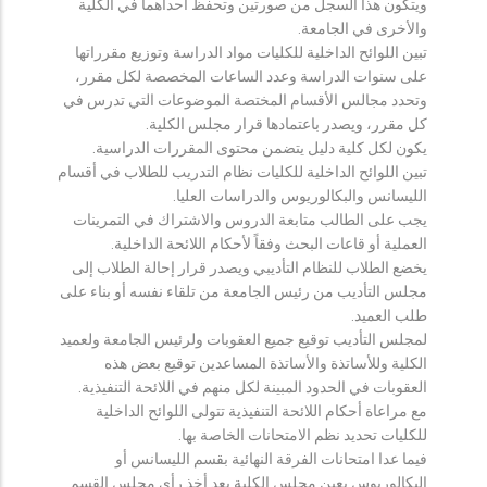
ويتكون هذا السجل من صورتين وتحفظ احداهما في الكلية
والأخرى في الجامعة.
تبين اللوائح الداخلية للكليات مواد الدراسة وتوزيع مقرراتها
على سنوات الدراسة وعدد الساعات المخصصة لكل مقرر،
وتحدد مجالس الأقسام المختصة الموضوعات التي تدرس في
كل مقرر، ويصدر باعتمادها قرار مجلس الكلية.
يكون لكل كلية دليل يتضمن محتوى المقررات الدراسية.
تبين اللوائح الداخلية للكليات نظام التدريب للطلاب في أقسام
الليسانس والبكالوريوس والدراسات العليا.
يجب على الطالب متابعة الدروس والاشتراك في التمرينات
العملية أو قاعات البحث وفقاً لأحكام اللائحة الداخلية.
يخضع الطلاب للنظام التأديبي ويصدر قرار إحالة الطلاب إلى
مجلس التأديب من رئيس الجامعة من تلقاء نفسه أو بناء على
طلب العميد.
لمجلس التأديب توقيع جميع العقوبات ولرئيس الجامعة ولعميد
الكلية وللأساتذة والأساتذة المساعدين توقيع بعض هذه
العقوبات في الحدود المبينة لكل منهم في اللائحة التنفيذية.
مع مراعاة أحكام اللائحة التنفيذية تتولى اللوائح الداخلية
للكليات تحديد نظم الامتحانات الخاصة بها.
فيما عدا امتحانات الفرقة النهائية بقسم الليسانس أو
البكالوريوس يعين مجلس الكلية بعد أخذ رأي مجلس القسم