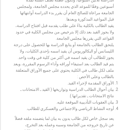
أسبوعين وفقًا للموعد الذي يحدده مجلس الجامعة، ولمجلس
الجامعة مراعاة للصالح العام أن يقرر بدء الدراسة أوانتهائها
قبل المواعيد المذكورة وبعدها.
يقيد الطالب بالكلية بناءً على طلب يقدمه قبل افتتاح الدراسة،
ولا يجوز القيد بعد ذلك إلا بترخيص من مجلس الكلية في حدود
القواعد التي يقررها مجلس الجامعة.
يلتحق الطالب بالجامعة أو يتابع الدراسة بها للحصول على درجة
الليسانس أو البكالوريوس أن يقيد اسمه بإحدى الكليات، ولا
يجوز للطالب أن يقيد اسمه في أكثر من كلية في وقت واحد.
يتم قيد الطالب بعد استيفاء أوراقه وأداء الرسوم المقررة، ويعد
ملف لكل طالب في الكلية يحتوي على جميع الأوراق المتعلقة
بالطالب وعلى الأخص :
الأوراق المقدمة لإجراء القيد.
بيان أحوال الطالب الدراسية وتواريخها ( القيد ـ الامتحانات ـ
نتائح الامتحانات ـ تقديراتها ).
بيان العقوبات التأديبية الموقعة عليه.
أوجه النشاط الرياضي والاجتماعي والعسكري للطالب.
يعد سجل خاص لكل طالب يدون به بيان لما يتضمنه ملفه فضلاً
عن تاريخ خروجه من الجامعة وسببه وعمله بعد التخرج،