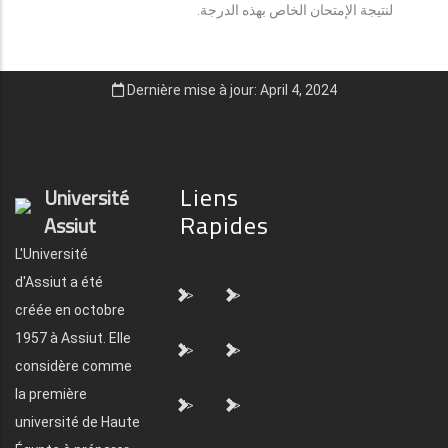
لنتيجة الإمتحان الخاص بهذه الدرجة.
Dernière mise à jour: April 4, 2024
Liens
Université
Rapides
Assiut
L'Université
d'Assiut a été
">
">
créée en octobre
1957 à Assiut. Elle
">
">
considère comme
la première
">
">
université de Haute