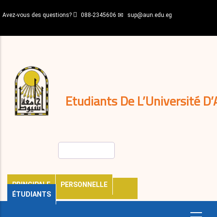
Aller
Avez-vous des questions?
088-2345606
sup@aun.edu.eg
au
contenu
N-
principal
Home
Règlements
&
décisions
Expatriés
Journal
Etudiants De L’Université D’
Rechercher
PRINCIPALE
PERSONNELLE
ÉTUDIANTS