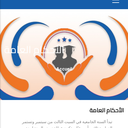
الأحكام العامة
Fil
Accueil
D'Ariane
الأحكام العامة
تبدأ السنة الجامعية في السبت الثالث من سبتمبر وتستمر
الدراسة ثلاثين أسبوعيًا، وتكون عطلة نصف السنة لمدة