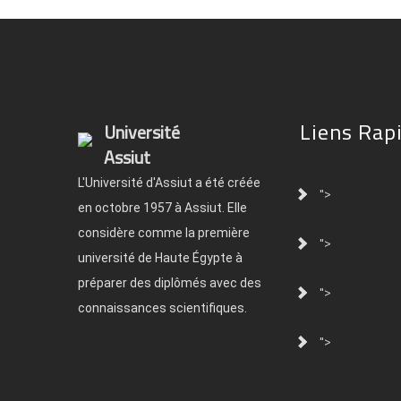
Liens Rap
Université
Assiut
L'Université d'Assiut a été créée
">
en octobre 1957 à Assiut. Elle
considère comme la première
">
université de Haute Égypte à
préparer des diplômés avec des
">
connaissances scientifiques.
">