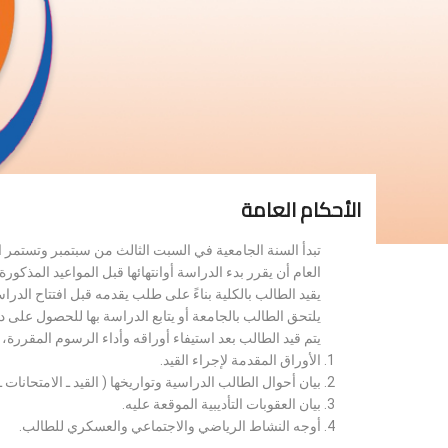
الأحكام العامة
تبدأ السنة الجامعية في السبت الثالث من سبتمبر وتستمر 
العام أن يقرر بدء الدراسة أوانتهائها قبل المواعيد المذكورة 
يقيد الطالب بالكلية بناءً على طلب يقدمه قبل افتتاح الدر
يلتحق الطالب بالجامعة أو يتابع الدراسة بها للحصول على 
يتم قيد الطالب بعد استيفاء أوراقه وأداء الرسوم المقررة
الأوراق المقدمة لإجراء القيد.
بيان أحوال الطالب الدراسية وتواريخها ( القيد ـ الامتحانات ـ ن
بيان العقوبات التأديبية الموقعة عليه.
أوجه النشاط الرياضي والاجتماعي والعسكري للطالب.