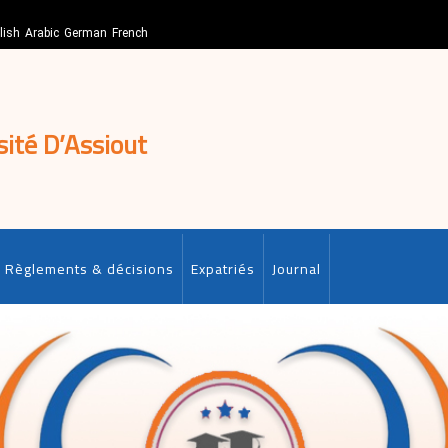
lish
Arabic
German
French
sité D’Assiout
Règlements & décisions
Expatriés
Journal