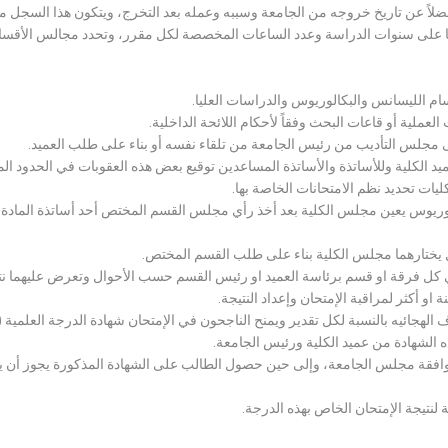
لاً عن تاريخ خروجه من الجامعة وسببه وعمله بعد التخرج، ويتكون هذا السجل م
رراتها على سنوات الدراسة وعدد الساعات المخصصة لكل مقرر، وتحدد مجالس الأ
سام الليسانس والبكالوريوس والدراسات العليا.
ملية أو قاعات البحث وفقاً لأحكام اللائحة الداخلية.
لى مجلس التأديب من رئيس الجامعة من تلقاء نفسه أو بناء على طلب العميد.
 الكلية وللأساتذة والأساتذة المساعدين توقيع بعض هذه العقوبات في الحدود المبين
لكليات تحديد نظم الامتحانات الخاصة بها.
بكالوريوس يعين مجلس الكلية بعد أخذ رأي مجلس القسم المختص أحد أساتذة المادة
يختارهما مجلس الكلية بناء على طلب القسم المختص.
 كل فرقة او قسم برئاسة العميد او رئيس القسم حسب الأحوال وتعرض عليهما نتيج
و أكثر لمراقبة الإمتحان وإعداد النتيجة.
هجائيه بالنسبة لكل تقدير ويمنح الناجحون في الإمتحان شهادة الدرجة العلمية ( الب
ذه الشهادة من عميد الكلية ورئيس الجامعة.
افقة مجلس الجامعة، وإلى حين حصول الطالب على الشهادة المذكورة يجوز أن يحصل
 لنتيجة الإمتحان الخاص بهذه الدرجة.