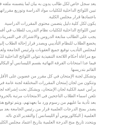
يعد سجل خاص لكل طالب يدون به بيان لما يتضمنه ملفه فض
تبين اللوائح الداخلية للكليات مواد الدراسة وتوزيع مق
باعتمادها قرار مجلس الكلية.
يكون لكل كلية دليل يتضمن محتوى المقررات الدراسية.
تبين اللوائح الداخلية للكليات نظام التدريب للطلاب في أق
يجب على الطالب متابعة الدروس والاشتراك في التمرينات الع
يخضع الطلاب للنظام التأديبي ويصدر قرار إحالة الطلاب إ
لمجلس التأديب توقيع جميع العقوبات ولرئيس الجامعة ولعميد
مع مراعاة أحكام اللائحة التنفيذية تتولى اللوائح الداخلية ل
فيما عدا امتحانات الفرقة النهائية بقسم الليسانس أو ال
القائم بتدريسها.
وتشكل لجنة الإمتحان في كل مقرر من عضوين على الأقل 
وتتكون من لجان إمتحان المقررات المختلفة لجنة عامة في
يرأس عميد الكلية لجان الإمتحان، ويشكل تحت إشرافه لجنة ا
تلعن اسماء الطلاب الناجحين فى الامتحانات مرتبة بالحروف ال
بعد تأدية ما عليهم من رسوم ورد ما بعهدتهم، ويتم توقيع ه
يصدر بمنح الدرجات العلمية قرار من رئيس الجامعة بعد مو
العلمية ( البكالوريوس أو الليسانس ) والتقدير الذي ناله.
ويتحدد تاريخ منح الدرجة العلمية بتاريخ اعتماد مجلس الكلية