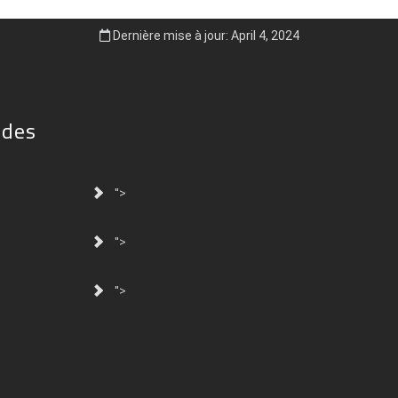
Dernière mise à jour: April 4, 2024
ides
">
">
">