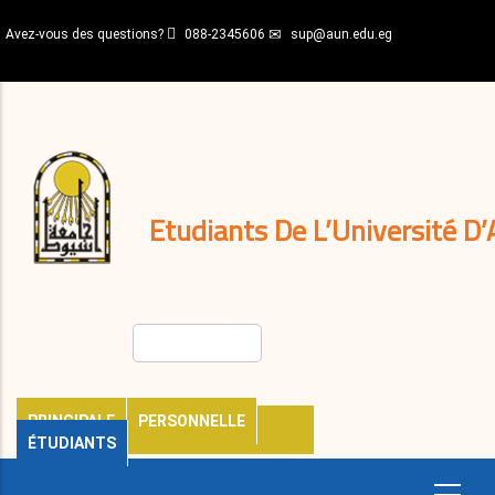
Aller
Avez-vous des questions?
088-2345606
sup@aun.edu.eg
au
contenu
N-
principal
Home
Règlements
&
décisions
Expatriés
Journal
Etudiants De L’Université D’
Rechercher
PRINCIPALE
PERSONNELLE
ÉTUDIANTS