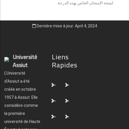
لنتيجة الإمتحان الخاص بهذه الدرجة.
Dernière mise à jour: April 4, 2024
Liens
Université
Rapides
Assiut
L'Université
d'Assiut a été
">
">
créée en octobre
1957 à Assiut. Elle
">
">
considère comme
la première
">
">
université de Haute