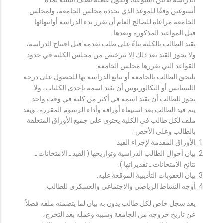
أسبوعين وفقًا للموعد الذي يحدده مجلس الجامعة، ولمجلس
الجامعة مراعاة للصالح العام أن يقرر بدء الدراسة أوانتهائها
قبل المواعيد المذكورة وبعدها.
يقيد الطالب بالكلية بناءً على طلب يقدمه قبل افتتاح الدراسة،
ولا يجوز القيد بعد ذلك إلا بترخيص من مجلس الكلية في حدود
القواعد التي يقررها مجلس الجامعة.
يلتحق الطالب بالجامعة أو يتابع الدراسة بها للحصول على درجة
الليسانس أو البكالوريوس أن يقيد اسمه بإحدى الكليات، ولا
يجوز للطالب أن يقيد اسمه في أكثر من كلية في وقت واحد.
يتم قيد الطالب بعد استيفاء أوراقه وأداء الرسوم المقررة، ويعد
ملف لكل طالب في الكلية يحتوي على جميع الأوراق المتعلقة
بالطالب وعلى الأخص :
الأوراق المقدمة لإجراء القيد.
بيان أحوال الطالب الدراسية وتواريخها ( القيد ـ الامتحانات ـ
نتائح الامتحانات ـ تقديراتها ).
بيان العقوبات التأديبية الموقعة عليه.
أوجه النشاط الرياضي والاجتماعي والعسكري للطالب.
يعد سجل خاص لكل طالب يدون به بيان لما يتضمنه ملفه فضلاً
عن تاريخ خروجه من الجامعة وسببه وعمله بعد التخرج،