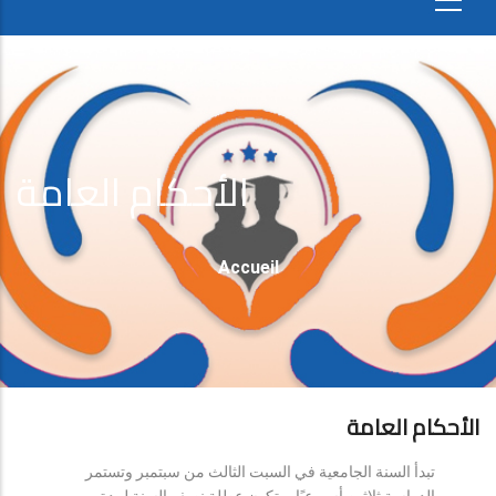
الأحكام العامة
Fil
Accueil
D'Ariane
الأحكام العامة
تبدأ السنة الجامعية في السبت الثالث من سبتمبر وتستمر
الدراسة ثلاثين أسبوعيًا، وتكون عطلة نصف السنة لمدة