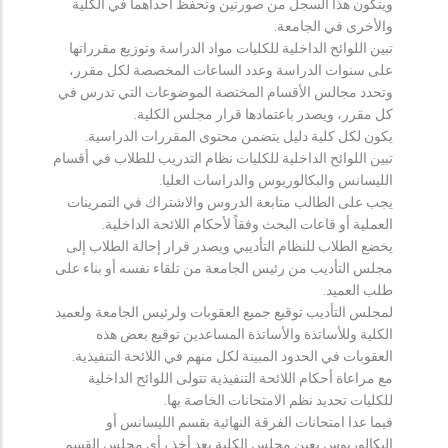
ويتكون هذا السجل من صورتين وتحفظ احداهما في الكلية
والأخرى في الجامعة.
تبين اللوائح الداخلية للكليات مواد الدراسة وتوزيع مقرراتها
على سنوات الدراسة وعدد الساعات المخصصة لكل مقرر،
وتحدد مجالس الأقسام المختصة الموضوعات التي تدرس في
كل مقرر، ويصدر باعتمادها قرار مجلس الكلية.
يكون لكل كلية دليل يتضمن محتوى المقررات الدراسية.
تبين اللوائح الداخلية للكليات نظام التدريب للطلاب في أقسام
الليسانس والبكالوريوس والدراسات العليا.
يجب على الطالب متابعة الدروس والاشتراك في التمرينات
العملية أو قاعات البحث وفقاً لأحكام اللائحة الداخلية.
يخضع الطلاب للنظام التأديبي ويصدر قرار إحالة الطلاب إلى
مجلس التأديب من رئيس الجامعة من تلقاء نفسه أو بناء على
طلب العميد.
لمجلس التأديب توقيع جميع العقوبات ولرئيس الجامعة ولعميد
الكلية وللأساتذة والأساتذة المساعدين توقيع بعض هذه
العقوبات في الحدود المبينة لكل منهم في اللائحة التنفيذية.
مع مراعاة أحكام اللائحة التنفيذية تتولى اللوائح الداخلية
للكليات تحديد نظم الامتحانات الخاصة بها.
فيما عدا امتحانات الفرقة النهائية بقسم الليسانس أو
البكالوريوس يعين مجلس الكلية بعد أخذ رأي مجلس القسم