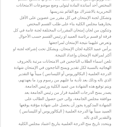
المختص أحد أساتذة المادة ليتولى وضع موضوعات الامتحانات
التحريرية بالاشتراك مع القائم بتدريسها.
وتشكل لجنة الإمتحان في كل مقرر من عضوين على الأقل
يختارهما مجلس الكلية بناء على طلب القسم المختص.
وتتكون من لجان إمتحان المقررات المختلفة لجنة عامة في كل
فرقة او قسم برئاسة العميد او رئيس القسم حسب الأحوال
وتعرض عليهما نتيجة الإمتحان لمراجعتها.
يرأس عميد الكلية لجان الإمتحان، ويشكل تحت إشرافه لجنة او
أكثر لمراقبة الإمتحان وإعداد النتيجة.
تلعن اسماء الطلاب الناجحين فى الامتحانات مرتبة بالحروف
الهجائيه بالنسبة لكل تقدير ويمنح الناجحون في الإمتحان شهادة
الدرجة العلمية ( البكالوريوس أو الليسانس ) مبيناً بها التقدير
الذي ناله وذلك بعد تأدية ما عليهم من رسوم ورد ما بعهدتهم،
ويتم توقيع هذه الشهادة من عميد الكلية ورئيس الجامعة.
يصدر بمنح الدرجات العلمية قرار من رئيس الجامعة بعد
موافقة مجلس الجامعة، وإلى حين حصول الطالب على
الشهادة المذكورة يجوز أن يحصل على شهادة مؤقتة يوقعها
العميد مبيناً بها الدرجة العلمية ( البكالوريوس أو الليسانس )
والتقدير الذي ناله.
ويتحدد تاريخ منح الدرجة العلمية بتاريخ اعتماد مجلس الكلية