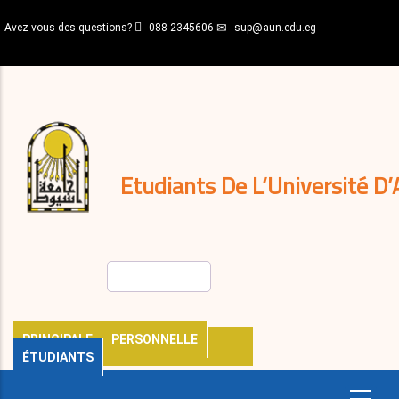
Aller
Avez-vous des questions?
088-2345606
sup@aun.edu.eg
au
contenu
N-
principal
Home
Règlements
&
décisions
Expatriés
Journal
Etudiants De L’Université D’
Rechercher
PRINCIPALE
PERSONNELLE
ÉTUDIANTS