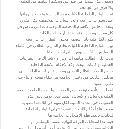
ويتكون هذا السجل من صورتين وتحفظ احداهما في الكلية
والأخرى في الجامعة.
تبين اللوائح الداخلية للكليات مواد الدراسة وتوزيع مقرراتها
على سنوات الدراسة وعدد الساعات المخصصة لكل مقرر،
وتحدد مجالس الأقسام المختصة الموضوعات التي تدرس في
كل مقرر، ويصدر باعتمادها قرار مجلس الكلية.
يكون لكل كلية دليل يتضمن محتوى المقررات الدراسية.
تبين اللوائح الداخلية للكليات نظام التدريب للطلاب في أقسام
الليسانس والبكالوريوس والدراسات العليا.
يجب على الطالب متابعة الدروس والاشتراك في التمرينات
العملية أو قاعات البحث وفقاً لأحكام اللائحة الداخلية.
يخضع الطلاب للنظام التأديبي ويصدر قرار إحالة الطلاب إلى
مجلس التأديب من رئيس الجامعة من تلقاء نفسه أو بناء على
طلب العميد.
لمجلس التأديب توقيع جميع العقوبات ولرئيس الجامعة ولعميد
الكلية وللأساتذة والأساتذة المساعدين توقيع بعض هذه
العقوبات في الحدود المبينة لكل منهم في اللائحة التنفيذية.
مع مراعاة أحكام اللائحة التنفيذية تتولى اللوائح الداخلية
للكليات تحديد نظم الامتحانات الخاصة بها.
فيما عدا امتحانات الفرقة النهائية بقسم الليسانس أو
البكالوريوس يعين مجلس الكلية بعد أخذ رأي مجلس القسم