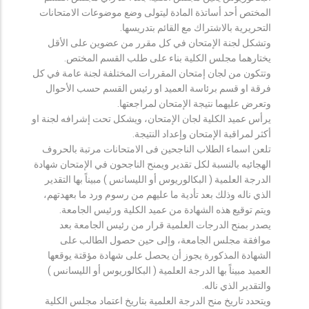
المختص أحد أساتذة المادة ليتولى وضع موضوعات الامتحانات
التحريرية بالاشتراك مع القائم بتدريسها.
وتشكل لجنة الإمتحان في كل مقرر من عضوين على الأقل
يختارهما مجلس الكلية بناء على طلب القسم المختص.
وتتكون من لجان إمتحان المقررات المختلفة لجنة عامة في كل
فرقة او قسم برئاسة العميد او رئيس القسم حسب الأحوال
وتعرض عليهما نتيجة الإمتحان لمراجعتها.
يرأس عميد الكلية لجان الإمتحان، ويشكل تحت إشرافه لجنة او
أكثر لمراقبة الإمتحان وإعداد النتيجة.
تلعن اسماء الطلاب الناجحين فى الامتحانات مرتبة بالحروف
الهجائيه بالنسبة لكل تقدير ويمنح الناجحون في الإمتحان شهادة
الدرجة العلمية ( البكالوريوس أو الليسانس ) مبيناً بها التقدير
الذي ناله وذلك بعد تأدية ما عليهم من رسوم ورد ما بعهدتهم،
ويتم توقيع هذه الشهادة من عميد الكلية ورئيس الجامعة.
يصدر بمنح الدرجات العلمية قرار من رئيس الجامعة بعد
موافقة مجلس الجامعة، وإلى حين حصول الطالب على
الشهادة المذكورة يجوز أن يحصل على شهادة مؤقتة يوقعها
العميد مبيناً بها الدرجة العلمية ( البكالوريوس أو الليسانس )
والتقدير الذي ناله.
ويتحدد تاريخ منح الدرجة العلمية بتاريخ اعتماد مجلس الكلية