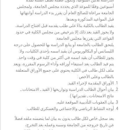
أسبوعين وفقًا للموعد الذي يحدده مجلس الجامعة، ولمجلس
الجامعة مراعاة للصالح العام أن يقرر بدء الدراسة أوانتهائها
قبل المواعيد المذكورة وبعدها.
يقيد الطالب بالكلية بناءً على طلب يقدمه قبل افتتاح الدراسة،
ولا يجوز القيد بعد ذلك إلا بترخيص من مجلس الكلية في حدود
القواعد التي يقررها مجلس الجامعة.
يلتحق الطالب بالجامعة أو يتابع الدراسة بها للحصول على درجة
الليسانس أو البكالوريوس أن يقيد اسمه بإحدى الكليات، ولا
يجوز للطالب أن يقيد اسمه في أكثر من كلية في وقت واحد.
يتم قيد الطالب بعد استيفاء أوراقه وأداء الرسوم المقررة، ويعد
ملف لكل طالب في الكلية يحتوي على جميع الأوراق المتعلقة
بالطالب وعلى الأخص :
الأوراق المقدمة لإجراء القيد.
بيان أحوال الطالب الدراسية وتواريخها ( القيد ـ الامتحانات ـ
نتائح الامتحانات ـ تقديراتها ).
بيان العقوبات التأديبية الموقعة عليه.
أوجه النشاط الرياضي والاجتماعي والعسكري للطالب.
يعد سجل خاص لكل طالب يدون به بيان لما يتضمنه ملفه فضلاً
عن تاريخ خروجه من الجامعة وسببه وعمله بعد التخرج،