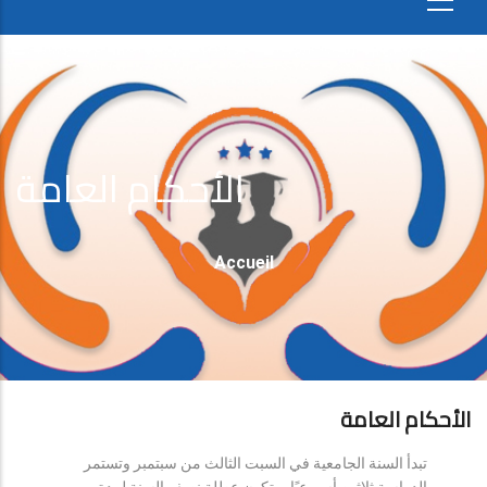
الأحكام العامة
Fil
Accueil
D'Ariane
الأحكام العامة
تبدأ السنة الجامعية في السبت الثالث من سبتمبر وتستمر
الدراسة ثلاثين أسبوعيًا، وتكون عطلة نصف السنة لمدة