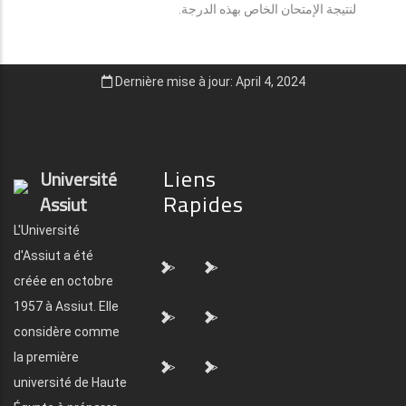
لنتيجة الإمتحان الخاص بهذه الدرجة.
Dernière mise à jour: April 4, 2024
Liens
Université
Rapides
Assiut
L'Université
d'Assiut a été
">
">
créée en octobre
1957 à Assiut. Elle
">
">
considère comme
la première
">
">
université de Haute