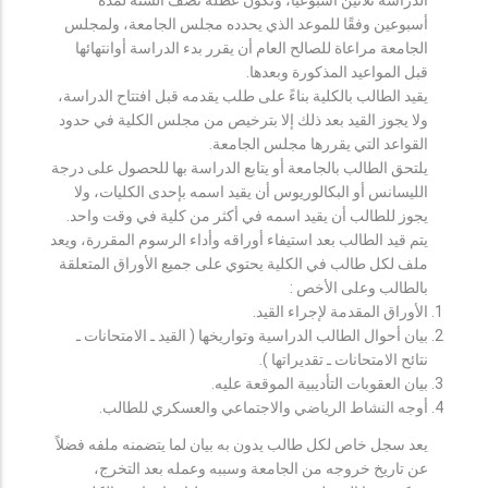
أسبوعين وفقًا للموعد الذي يحدده مجلس الجامعة، ولمجلس
الجامعة مراعاة للصالح العام أن يقرر بدء الدراسة أوانتهائها
قبل المواعيد المذكورة وبعدها.
يقيد الطالب بالكلية بناءً على طلب يقدمه قبل افتتاح الدراسة،
ولا يجوز القيد بعد ذلك إلا بترخيص من مجلس الكلية في حدود
القواعد التي يقررها مجلس الجامعة.
يلتحق الطالب بالجامعة أو يتابع الدراسة بها للحصول على درجة
الليسانس أو البكالوريوس أن يقيد اسمه بإحدى الكليات، ولا
يجوز للطالب أن يقيد اسمه في أكثر من كلية في وقت واحد.
يتم قيد الطالب بعد استيفاء أوراقه وأداء الرسوم المقررة، ويعد
ملف لكل طالب في الكلية يحتوي على جميع الأوراق المتعلقة
بالطالب وعلى الأخص :
الأوراق المقدمة لإجراء القيد.
بيان أحوال الطالب الدراسية وتواريخها ( القيد ـ الامتحانات ـ
نتائح الامتحانات ـ تقديراتها ).
بيان العقوبات التأديبية الموقعة عليه.
أوجه النشاط الرياضي والاجتماعي والعسكري للطالب.
يعد سجل خاص لكل طالب يدون به بيان لما يتضمنه ملفه فضلاً
عن تاريخ خروجه من الجامعة وسببه وعمله بعد التخرج،