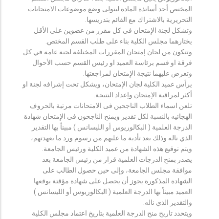
المختص أحد أساتذة المادة ليتولى وضع موضوعات الامتحانات
التحريرية بالاشتراك مع القائم بتدريسها.
وتشكل لجنة الإمتحان في كل مقرر من عضوين على الأقل
يختارهما مجلس الكلية بناء على طلب القسم المختص.
وتتكون من لجان إمتحان المقررات المختلفة لجنة عامة في كل
فرقة او قسم برئاسة العميد او رئيس القسم حسب الأحوال
وتعرض عليهما نتيجة الإمتحان لمراجعتها.
يرأس عميد الكلية لجان الإمتحان، ويشكل تحت إشرافه لجنة او
أكثر لمراقبة الإمتحان وإعداد النتيجة.
تلعن اسماء الطلاب الناجحين فى الامتحانات مرتبة بالحروف
الهجائيه بالنسبة لكل تقدير ويمنح الناجحون في الإمتحان شهادة
الدرجة العلمية ( البكالوريوس أو الليسانس ) مبيناً بها التقدير
الذي ناله وذلك بعد تأدية ما عليهم من رسوم ورد ما بعهدتهم،
ويتم توقيع هذه الشهادة من عميد الكلية ورئيس الجامعة.
يصدر بمنح الدرجات العلمية قرار من رئيس الجامعة بعد
موافقة مجلس الجامعة، وإلى حين حصول الطالب على
الشهادة المذكورة يجوز أن يحصل على شهادة مؤقتة يوقعها
العميد مبيناً بها الدرجة العلمية ( البكالوريوس أو الليسانس )
والتقدير الذي ناله.
ويتحدد تاريخ منح الدرجة العلمية بتاريخ اعتماد مجلس الكلية