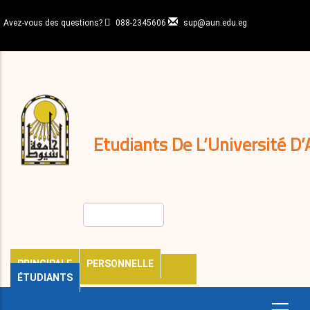
Aller
au
Avez-vous des questions?
088-2345606
sup@aun.edu.eg
contenu
N-
principal
Home
Règlements
&
décisions
Expatriés
Journal
Etudiants De L’Université D’
Rechercher
PRINCIPALE
PERSONNELLE
ÉTUDIANTS