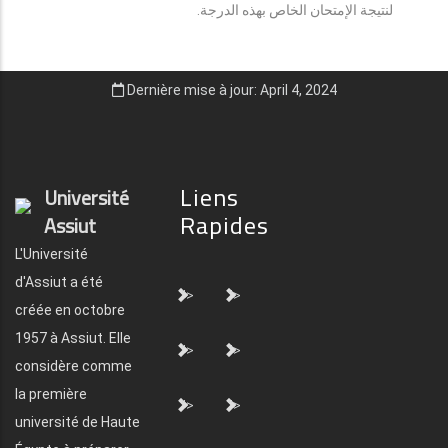
لنتيجة الإمتحان الخاص بهذه الدرجة.
Dernière mise à jour: April 4, 2024
Liens
Université
Rapides
Assiut
L'Université
d'Assiut a été
">
">
créée en octobre
1957 à Assiut. Elle
">
">
considère comme
la première
">
">
université de Haute