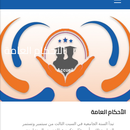
الأحكام العامة
Fil
Accueil
D'Ariane
الأحكام العامة
تبدأ السنة الجامعية في السبت الثالث من سبتمبر وتستمر
الدراسة ثلاثين أسبوعيًا، وتكون عطلة نصف السنة لمدة