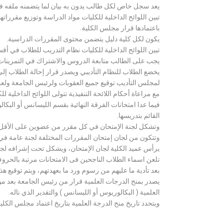
يعد سجل خاص لكل طالب يدون به بيان لما يتضمنه ملفه فض
تبين اللوائح الداخلية للكليات مواد الدراسة وتوزيع مق
باعتمادها قرار مجلس الكلية.
يكون لكل كلية دليل يتضمن محتوى المقررات الدراسية.
تبين اللوائح الداخلية للكليات نظام التدريب للطلاب في أق
يجب على الطالب متابعة الدروس والاشتراك في التمرينات الع
يخضع الطلاب للنظام التأديبي ويصدر قرار إحالة الطلاب إ
لمجلس التأديب توقيع جميع العقوبات ولرئيس الجامعة ولعميد
مع مراعاة أحكام اللائحة التنفيذية تتولى اللوائح الداخلية ل
فيما عدا امتحانات الفرقة النهائية بقسم الليسانس أو ال
القائم بتدريسها.
وتشكل لجنة الإمتحان في كل مقرر من عضوين على الأقل 
وتتكون من لجان إمتحان المقررات المختلفة لجنة عامة في
يرأس عميد الكلية لجان الإمتحان، ويشكل تحت إشرافه لجنة ا
تلعن اسماء الطلاب الناجحين فى الامتحانات مرتبة بالحروف ال
بعد تأدية ما عليهم من رسوم ورد ما بعهدتهم، ويتم توقيع ه
يصدر بمنح الدرجات العلمية قرار من رئيس الجامعة بعد مو
العلمية ( البكالوريوس أو الليسانس ) والتقدير الذي ناله.
ويتحدد تاريخ منح الدرجة العلمية بتاريخ اعتماد مجلس الكلية