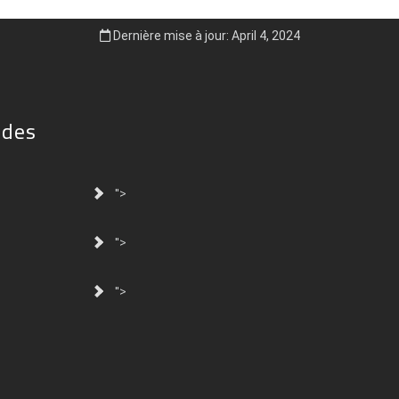
Dernière mise à jour: April 4, 2024
ides
">
">
">