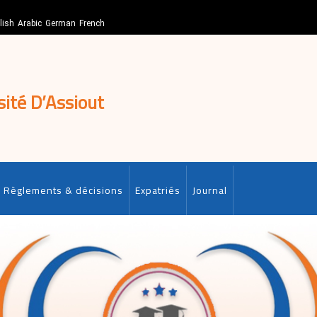
lish
Arabic
German
French
sité D’Assiout
Règlements & décisions
Expatriés
Journal