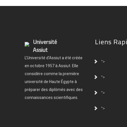
Liens Rap
Université
Assiut
L'Université d'Assiut a été créée
">
en octobre 1957 à Assiut. Elle
considère comme la première
">
université de Haute Égypte à
préparer des diplômés avec des
">
connaissances scientifiques.
">