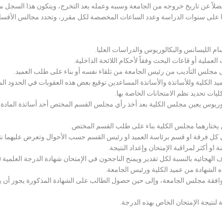
لاً عن تاريخ خروجه من الجامعة وسببه وعمله بعد التخرج، ويتكون هذا السجل م
رراتها على سنوات الدراسة وعدد الساعات المخصصة لكل مقرر، وتحدد مجالس الأ
سام الليسانس والبكالوريوس والدراسات العليا.
ملية أو قاعات البحث وفقاً لأحكام اللائحة الداخلية.
لى مجلس التأديب من رئيس الجامعة من تلقاء نفسه أو بناء على طلب العميد.
 الكلية وللأساتذة والأساتذة المساعدين توقيع بعض هذه العقوبات في الحدود المبين
لكليات تحديد نظم الامتحانات الخاصة بها.
بكالوريوس يعين مجلس الكلية بعد أخذ رأي مجلس القسم المختص أحد أساتذة المادة
يختارهما مجلس الكلية بناء على طلب القسم المختص.
 كل فرقة او قسم برئاسة العميد او رئيس القسم حسب الأحوال وتعرض عليهما نتيج
و أكثر لمراقبة الإمتحان وإعداد النتيجة.
هجائيه بالنسبة لكل تقدير ويمنح الناجحون في الإمتحان شهادة الدرجة العلمية ( الب
ذه الشهادة من عميد الكلية ورئيس الجامعة.
افقة مجلس الجامعة، وإلى حين حصول الطالب على الشهادة المذكورة يجوز أن يحصل
 لنتيجة الإمتحان الخاص بهذه الدرجة.