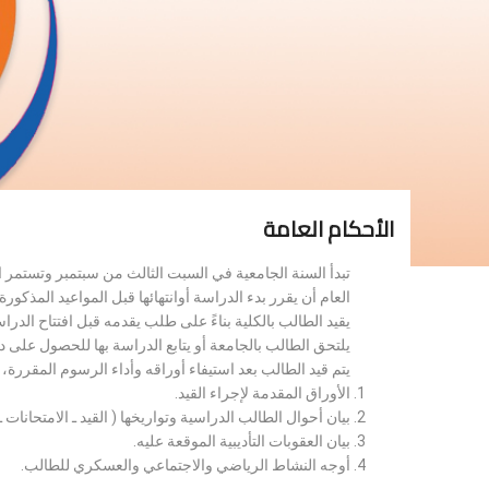
الأحكام العامة
تبدأ السنة الجامعية في السبت الثالث من سبتمبر وتستمر 
العام أن يقرر بدء الدراسة أوانتهائها قبل المواعيد المذكورة 
يقيد الطالب بالكلية بناءً على طلب يقدمه قبل افتتاح الدر
يلتحق الطالب بالجامعة أو يتابع الدراسة بها للحصول على 
يتم قيد الطالب بعد استيفاء أوراقه وأداء الرسوم المقررة
الأوراق المقدمة لإجراء القيد.
بيان أحوال الطالب الدراسية وتواريخها ( القيد ـ الامتحانات ـ ن
بيان العقوبات التأديبية الموقعة عليه.
أوجه النشاط الرياضي والاجتماعي والعسكري للطالب.