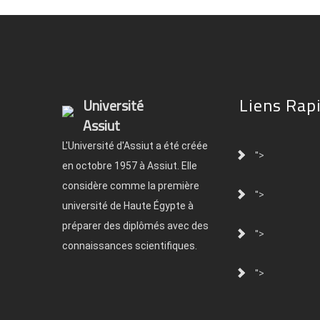
Liens Rap
Université
Assiut
L'Université d'Assiut a été créée
">
en octobre 1957 à Assiut. Elle
considère comme la première
">
université de Haute Égypte à
préparer des diplômés avec des
">
connaissances scientifiques.
">