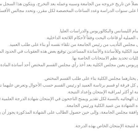
لاً عن تاريخ خروجه من الجامعة وسببه وعمله بعد التخرج، ويتكون هذا السجل م
رراتها على سنوات الدراسة وعدد الساعات المخصصة لكل مقرر، وتحدد مجالس الأ
سام الليسانس والبكالوريوس والدراسات العليا.
ملية أو قاعات البحث وفقاً لأحكام اللائحة الداخلية.
لى مجلس التأديب من رئيس الجامعة من تلقاء نفسه أو بناء على طلب العميد.
 الكلية وللأساتذة والأساتذة المساعدين توقيع بعض هذه العقوبات في الحدود المبين
لكليات تحديد نظم الامتحانات الخاصة بها.
بكالوريوس يعين مجلس الكلية بعد أخذ رأي مجلس القسم المختص أحد أساتذة المادة
يختارهما مجلس الكلية بناء على طلب القسم المختص.
 كل فرقة او قسم برئاسة العميد او رئيس القسم حسب الأحوال وتعرض عليهما نتيج
و أكثر لمراقبة الإمتحان وإعداد النتيجة.
هجائيه بالنسبة لكل تقدير ويمنح الناجحون في الإمتحان شهادة الدرجة العلمية ( الب
ذه الشهادة من عميد الكلية ورئيس الجامعة.
افقة مجلس الجامعة، وإلى حين حصول الطالب على الشهادة المذكورة يجوز أن يحصل
 لنتيجة الإمتحان الخاص بهذه الدرجة.