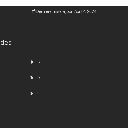
Dernière mise à jour: April 4, 2024
ides
">
">
">