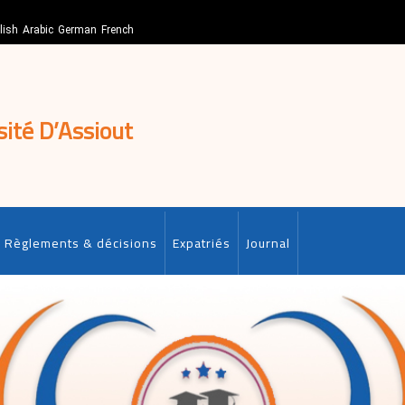
lish
Arabic
German
French
sité D’Assiout
Règlements & décisions
Expatriés
Journal