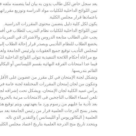
يعد سجل خاص لكل طالب يدون به بيان لما يتضمنه ملفه فض
تبين اللوائح الداخلية للكليات مواد الدراسة وتوزيع مق
باعتمادها قرار مجلس الكلية.
يكون لكل كلية دليل يتضمن محتوى المقررات الدراسية.
تبين اللوائح الداخلية للكليات نظام التدريب للطلاب في أق
يجب على الطالب متابعة الدروس والاشتراك في التمرينات الع
يخضع الطلاب للنظام التأديبي ويصدر قرار إحالة الطلاب إ
لمجلس التأديب توقيع جميع العقوبات ولرئيس الجامعة ولعميد
مع مراعاة أحكام اللائحة التنفيذية تتولى اللوائح الداخلية ل
فيما عدا امتحانات الفرقة النهائية بقسم الليسانس أو ال
القائم بتدريسها.
وتشكل لجنة الإمتحان في كل مقرر من عضوين على الأقل 
وتتكون من لجان إمتحان المقررات المختلفة لجنة عامة في
يرأس عميد الكلية لجان الإمتحان، ويشكل تحت إشرافه لجنة ا
تلعن اسماء الطلاب الناجحين فى الامتحانات مرتبة بالحروف ال
بعد تأدية ما عليهم من رسوم ورد ما بعهدتهم، ويتم توقيع ه
يصدر بمنح الدرجات العلمية قرار من رئيس الجامعة بعد مو
العلمية ( البكالوريوس أو الليسانس ) والتقدير الذي ناله.
ويتحدد تاريخ منح الدرجة العلمية بتاريخ اعتماد مجلس الكلية