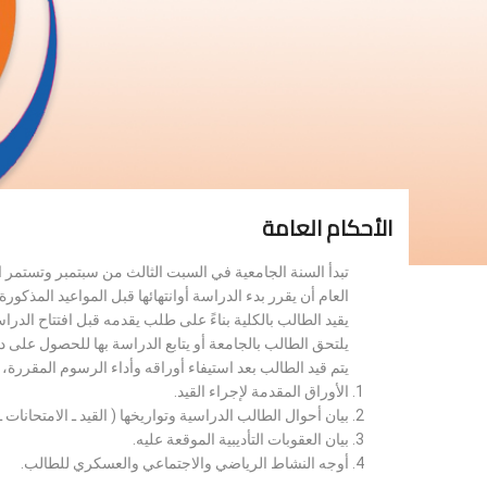
الأحكام العامة
تبدأ السنة الجامعية في السبت الثالث من سبتمبر وتستمر 
العام أن يقرر بدء الدراسة أوانتهائها قبل المواعيد المذكورة 
يقيد الطالب بالكلية بناءً على طلب يقدمه قبل افتتاح الدر
يلتحق الطالب بالجامعة أو يتابع الدراسة بها للحصول على 
يتم قيد الطالب بعد استيفاء أوراقه وأداء الرسوم المقررة
الأوراق المقدمة لإجراء القيد.
بيان أحوال الطالب الدراسية وتواريخها ( القيد ـ الامتحانات ـ ن
بيان العقوبات التأديبية الموقعة عليه.
أوجه النشاط الرياضي والاجتماعي والعسكري للطالب.