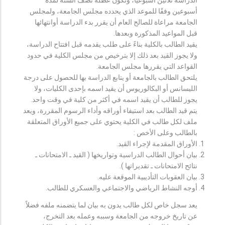
أسبوعين وفقًا للموعد الذي يحدده مجلس الجامعة، ولمجلس
الجامعة مراعاة للصالح العام أن يقرر بدء الدراسة أوانتهائها
قبل المواعيد المذكورة وبعدها.
يقيد الطالب بالكلية بناءً على طلب يقدمه قبل افتتاح الدراسة،
ولا يجوز القيد بعد ذلك إلا بترخيص من مجلس الكلية في حدود
القواعد التي يقررها مجلس الجامعة.
يلتحق الطالب بالجامعة أو يتابع الدراسة بها للحصول على درجة
الليسانس أو البكالوريوس أن يقيد اسمه بإحدى الكليات، ولا
يجوز للطالب أن يقيد اسمه في أكثر من كلية في وقت واحد.
يتم قيد الطالب بعد استيفاء أوراقه وأداء الرسوم المقررة، ويعد
ملف لكل طالب في الكلية يحتوي على جميع الأوراق المتعلقة
بالطالب وعلى الأخص :
الأوراق المقدمة لإجراء القيد.
بيان أحوال الطالب الدراسية وتواريخها ( القيد ـ الامتحانات ـ
نتائح الامتحانات ـ تقديراتها ).
بيان العقوبات التأديبية الموقعة عليه.
أوجه النشاط الرياضي والاجتماعي والعسكري للطالب.
يعد سجل خاص لكل طالب يدون به بيان لما يتضمنه ملفه فضلاً
عن تاريخ خروجه من الجامعة وسببه وعمله بعد التخرج،