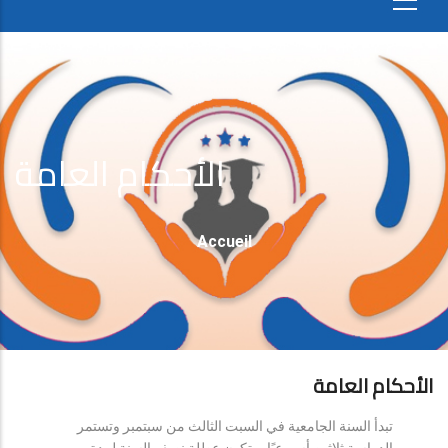
الأحكام العامة
Fil
Accueil
D'Ariane
الأحكام العامة
تبدأ السنة الجامعية في السبت الثالث من سبتمبر وتستمر
الدراسة ثلاثين أسبوعيًا، وتكون عطلة نصف السنة لمدة