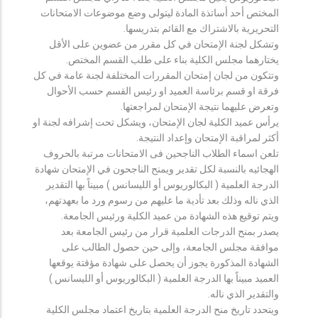
المختص أحد أساتذة المادة ليتولى وضع موضوعات الامتحانات
التحريرية بالاشتراك مع القائم بتدريسها.
وتشكل لجنة الإمتحان في كل مقرر من عضوين على الأقل
يختارهما مجلس الكلية بناء على طلب القسم المختص.
وتتكون من لجان إمتحان المقررات المختلفة لجنة عامة في كل
فرقة او قسم برئاسة العميد او رئيس القسم حسب الأحوال
وتعرض عليهما نتيجة الإمتحان لمراجعتها.
يرأس عميد الكلية لجان الإمتحان، ويشكل تحت إشرافه لجنة او
أكثر لمراقبة الإمتحان وإعداد النتيجة.
تلعن اسماء الطلاب الناجحين فى الامتحانات مرتبة بالحروف
الهجائيه بالنسبة لكل تقدير ويمنح الناجحون في الإمتحان شهادة
الدرجة العلمية ( البكالوريوس أو الليسانس ) مبيناً بها التقدير
الذي ناله وذلك بعد تأدية ما عليهم من رسوم ورد ما بعهدتهم،
ويتم توقيع هذه الشهادة من عميد الكلية ورئيس الجامعة.
يصدر بمنح الدرجات العلمية قرار من رئيس الجامعة بعد
موافقة مجلس الجامعة، وإلى حين حصول الطالب على
الشهادة المذكورة يجوز أن يحصل على شهادة مؤقتة يوقعها
العميد مبيناً بها الدرجة العلمية ( البكالوريوس أو الليسانس )
والتقدير الذي ناله.
ويتحدد تاريخ منح الدرجة العلمية بتاريخ اعتماد مجلس الكلية