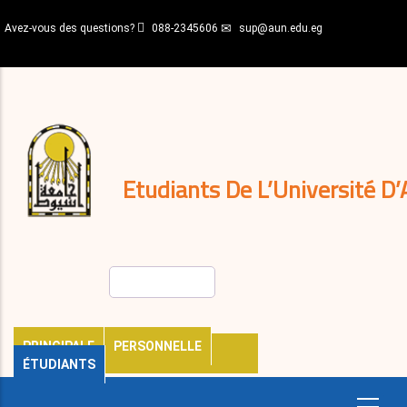
Aller
Avez-vous des questions?
088-2345606
sup@aun.edu.eg
au
contenu
N-
principal
Home
Règlements
&
décisions
Expatriés
Journal
Etudiants De L’Université D’
Rechercher
PRINCIPALE
PERSONNELLE
ÉTUDIANTS