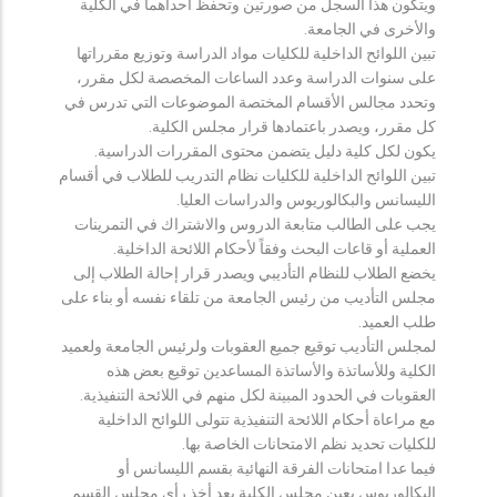
ويتكون هذا السجل من صورتين وتحفظ احداهما في الكلية
والأخرى في الجامعة.
تبين اللوائح الداخلية للكليات مواد الدراسة وتوزيع مقرراتها
على سنوات الدراسة وعدد الساعات المخصصة لكل مقرر،
وتحدد مجالس الأقسام المختصة الموضوعات التي تدرس في
كل مقرر، ويصدر باعتمادها قرار مجلس الكلية.
يكون لكل كلية دليل يتضمن محتوى المقررات الدراسية.
تبين اللوائح الداخلية للكليات نظام التدريب للطلاب في أقسام
الليسانس والبكالوريوس والدراسات العليا.
يجب على الطالب متابعة الدروس والاشتراك في التمرينات
العملية أو قاعات البحث وفقاً لأحكام اللائحة الداخلية.
يخضع الطلاب للنظام التأديبي ويصدر قرار إحالة الطلاب إلى
مجلس التأديب من رئيس الجامعة من تلقاء نفسه أو بناء على
طلب العميد.
لمجلس التأديب توقيع جميع العقوبات ولرئيس الجامعة ولعميد
الكلية وللأساتذة والأساتذة المساعدين توقيع بعض هذه
العقوبات في الحدود المبينة لكل منهم في اللائحة التنفيذية.
مع مراعاة أحكام اللائحة التنفيذية تتولى اللوائح الداخلية
للكليات تحديد نظم الامتحانات الخاصة بها.
فيما عدا امتحانات الفرقة النهائية بقسم الليسانس أو
البكالوريوس يعين مجلس الكلية بعد أخذ رأي مجلس القسم