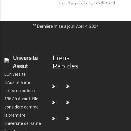
لنتيجة الإمتحان الخاص بهذه الدرجة.
Dernière mise à jour: April 4, 2024
Liens
Université
Rapides
Assiut
L'Université
d'Assiut a été
">
">
créée en octobre
1957 à Assiut. Elle
">
">
considère comme
la première
">
">
université de Haute