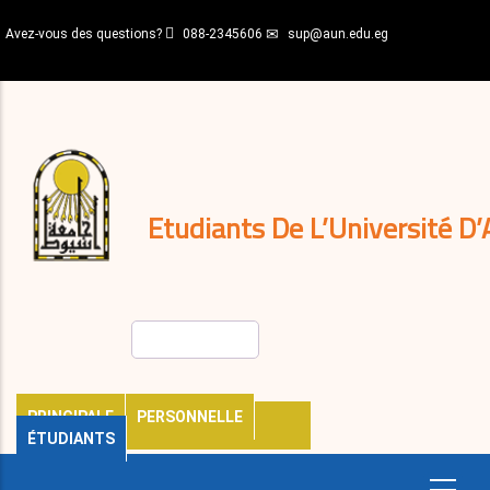
Aller
Avez-vous des questions?
088-2345606
sup@aun.edu.eg
au
contenu
N-
principal
Home
Règlements
&
décisions
Expatriés
Journal
Etudiants De L’Université D’
Rechercher
PRINCIPALE
PERSONNELLE
ÉTUDIANTS