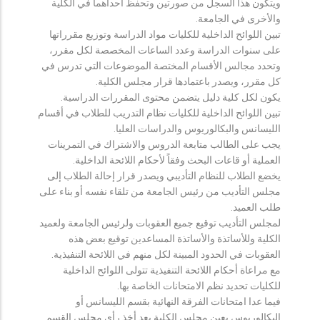
ويتكون هذا السجل من صورتين وتحفظ احداهما في الكلية
والأخرى في الجامعة.
تبين اللوائح الداخلية للكليات مواد الدراسة وتوزيع مقرراتها
على سنوات الدراسة وعدد الساعات المخصصة لكل مقرر،
وتحدد مجالس الأقسام المختصة الموضوعات التي تدرس في
كل مقرر، ويصدر باعتمادها قرار مجلس الكلية.
يكون لكل كلية دليل يتضمن محتوى المقررات الدراسية.
تبين اللوائح الداخلية للكليات نظام التدريب للطلاب في أقسام
الليسانس والبكالوريوس والدراسات العليا.
يجب على الطالب متابعة الدروس والاشتراك في التمرينات
العملية أو قاعات البحث وفقاً لأحكام اللائحة الداخلية.
يخضع الطلاب للنظام التأديبي ويصدر قرار إحالة الطلاب إلى
مجلس التأديب من رئيس الجامعة من تلقاء نفسه أو بناء على
طلب العميد.
لمجلس التأديب توقيع جميع العقوبات ولرئيس الجامعة ولعميد
الكلية وللأساتذة والأساتذة المساعدين توقيع بعض هذه
العقوبات في الحدود المبينة لكل منهم في اللائحة التنفيذية.
مع مراعاة أحكام اللائحة التنفيذية تتولى اللوائح الداخلية
للكليات تحديد نظم الامتحانات الخاصة بها.
فيما عدا امتحانات الفرقة النهائية بقسم الليسانس أو
البكالوريوس يعين مجلس الكلية بعد أخذ رأي مجلس القسم