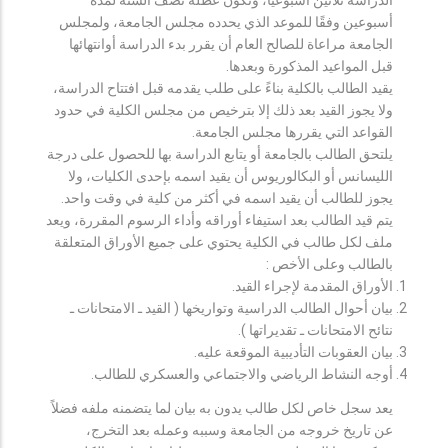
أسبوعين وفقًا للموعد الذي يحدده مجلس الجامعة، ولمجلس
الجامعة مراعاة للصالح العام أن يقرر بدء الدراسة أوانتهائها
قبل المواعيد المذكورة وبعدها.
يقيد الطالب بالكلية بناءً على طلب يقدمه قبل افتتاح الدراسة،
ولا يجوز القيد بعد ذلك إلا بترخيص من مجلس الكلية في حدود
القواعد التي يقررها مجلس الجامعة.
يلتحق الطالب بالجامعة أو يتابع الدراسة بها للحصول على درجة
الليسانس أو البكالوريوس أن يقيد اسمه بإحدى الكليات، ولا
يجوز للطالب أن يقيد اسمه في أكثر من كلية في وقت واحد.
يتم قيد الطالب بعد استيفاء أوراقه وأداء الرسوم المقررة، ويعد
ملف لكل طالب في الكلية يحتوي على جميع الأوراق المتعلقة
بالطالب وعلى الأخص :
الأوراق المقدمة لإجراء القيد.
بيان أحوال الطالب الدراسية وتواريخها ( القيد ـ الامتحانات ـ
نتائح الامتحانات ـ تقديراتها ).
بيان العقوبات التأديبية الموقعة عليه.
أوجه النشاط الرياضي والاجتماعي والعسكري للطالب.
يعد سجل خاص لكل طالب يدون به بيان لما يتضمنه ملفه فضلاً
عن تاريخ خروجه من الجامعة وسببه وعمله بعد التخرج،