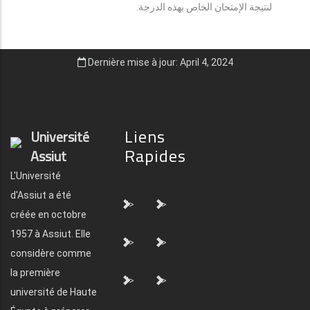
لنتيجة الإمتحان الخاص بهذه الدرجة.
Dernière mise à jour: April 4, 2024
Liens
Université
Rapides
Assiut
L'Université
d'Assiut a été
">
">
créée en octobre
1957 à Assiut. Elle
">
">
considère comme
la première
">
">
université de Haute