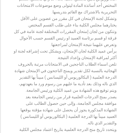
المختص أحد أساتذة المادة ليتولى وضع موضوعات الامتحانات
التحريرية بالاشتراك مع القائم بتدريسها.
وتشكل لجنة الإمتحان في كل مقرر من عضوين على الأقل
يختارهما مجلس الكلية بناء على طلب القسم المختص.
وتتكون من لجان إمتحان المقررات المختلفة لجنة عامة في كل
فرقة او قسم برئاسة العميد او رئيس القسم حسب الأحوال
وتعرض عليهما نتيجة الإمتحان لمراجعتها.
يرأس عميد الكلية لجان الإمتحان، ويشكل تحت إشرافه لجنة او
أكثر لمراقبة الإمتحان وإعداد النتيجة.
تلعن اسماء الطلاب الناجحين فى الامتحانات مرتبة بالحروف
الهجائيه بالنسبة لكل تقدير ويمنح الناجحون في الإمتحان شهادة
الدرجة العلمية ( البكالوريوس أو الليسانس ) مبيناً بها التقدير
الذي ناله وذلك بعد تأدية ما عليهم من رسوم ورد ما بعهدتهم،
ويتم توقيع هذه الشهادة من عميد الكلية ورئيس الجامعة.
يصدر بمنح الدرجات العلمية قرار من رئيس الجامعة بعد
موافقة مجلس الجامعة، وإلى حين حصول الطالب على
الشهادة المذكورة يجوز أن يحصل على شهادة مؤقتة يوقعها
العميد مبيناً بها الدرجة العلمية ( البكالوريوس أو الليسانس )
والتقدير الذي ناله.
ويتحدد تاريخ منح الدرجة العلمية بتاريخ اعتماد مجلس الكلية