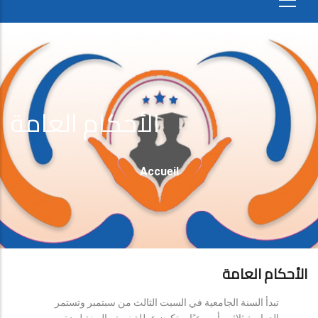
الأحكام العامة
Fil
Accueil
D'Ariane
الأحكام العامة
تبدأ السنة الجامعية في السبت الثالث من سبتمبر وتستمر
الدراسة ثلاثين أسبوعيًا، وتكون عطلة نصف السنة لمدة