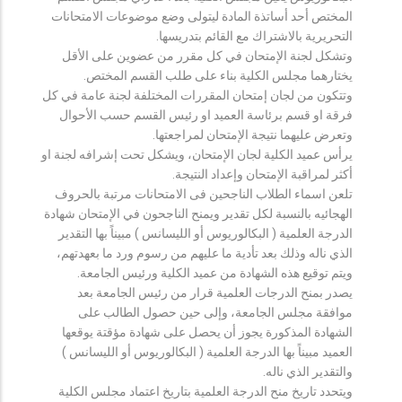
المختص أحد أساتذة المادة ليتولى وضع موضوعات الامتحانات
التحريرية بالاشتراك مع القائم بتدريسها.
وتشكل لجنة الإمتحان في كل مقرر من عضوين على الأقل
يختارهما مجلس الكلية بناء على طلب القسم المختص.
وتتكون من لجان إمتحان المقررات المختلفة لجنة عامة في كل
فرقة او قسم برئاسة العميد او رئيس القسم حسب الأحوال
وتعرض عليهما نتيجة الإمتحان لمراجعتها.
يرأس عميد الكلية لجان الإمتحان، ويشكل تحت إشرافه لجنة او
أكثر لمراقبة الإمتحان وإعداد النتيجة.
تلعن اسماء الطلاب الناجحين فى الامتحانات مرتبة بالحروف
الهجائيه بالنسبة لكل تقدير ويمنح الناجحون في الإمتحان شهادة
الدرجة العلمية ( البكالوريوس أو الليسانس ) مبيناً بها التقدير
الذي ناله وذلك بعد تأدية ما عليهم من رسوم ورد ما بعهدتهم،
ويتم توقيع هذه الشهادة من عميد الكلية ورئيس الجامعة.
يصدر بمنح الدرجات العلمية قرار من رئيس الجامعة بعد
موافقة مجلس الجامعة، وإلى حين حصول الطالب على
الشهادة المذكورة يجوز أن يحصل على شهادة مؤقتة يوقعها
العميد مبيناً بها الدرجة العلمية ( البكالوريوس أو الليسانس )
والتقدير الذي ناله.
ويتحدد تاريخ منح الدرجة العلمية بتاريخ اعتماد مجلس الكلية