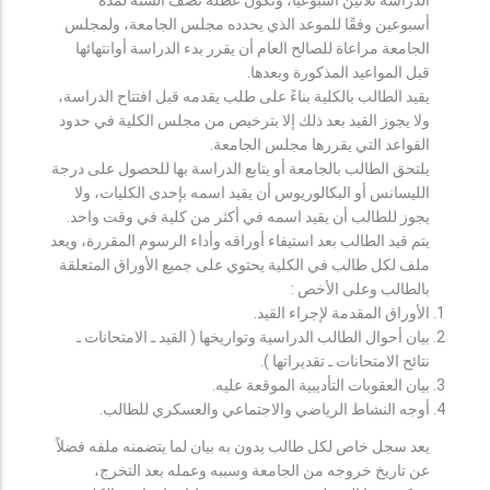
أسبوعين وفقًا للموعد الذي يحدده مجلس الجامعة، ولمجلس
الجامعة مراعاة للصالح العام أن يقرر بدء الدراسة أوانتهائها
قبل المواعيد المذكورة وبعدها.
يقيد الطالب بالكلية بناءً على طلب يقدمه قبل افتتاح الدراسة،
ولا يجوز القيد بعد ذلك إلا بترخيص من مجلس الكلية في حدود
القواعد التي يقررها مجلس الجامعة.
يلتحق الطالب بالجامعة أو يتابع الدراسة بها للحصول على درجة
الليسانس أو البكالوريوس أن يقيد اسمه بإحدى الكليات، ولا
يجوز للطالب أن يقيد اسمه في أكثر من كلية في وقت واحد.
يتم قيد الطالب بعد استيفاء أوراقه وأداء الرسوم المقررة، ويعد
ملف لكل طالب في الكلية يحتوي على جميع الأوراق المتعلقة
بالطالب وعلى الأخص :
الأوراق المقدمة لإجراء القيد.
بيان أحوال الطالب الدراسية وتواريخها ( القيد ـ الامتحانات ـ
نتائح الامتحانات ـ تقديراتها ).
بيان العقوبات التأديبية الموقعة عليه.
أوجه النشاط الرياضي والاجتماعي والعسكري للطالب.
يعد سجل خاص لكل طالب يدون به بيان لما يتضمنه ملفه فضلاً
عن تاريخ خروجه من الجامعة وسببه وعمله بعد التخرج،