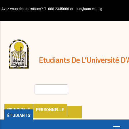
Aller
Avez-vous des questions?
088-2345606
sup@aun.edu.eg
au
contenu
N-
principal
Home
Règlements
&
décisions
Expatriés
Journal
Etudiants De L’Université D’
Rechercher
PRINCIPALE
PERSONNELLE
ÉTUDIANTS