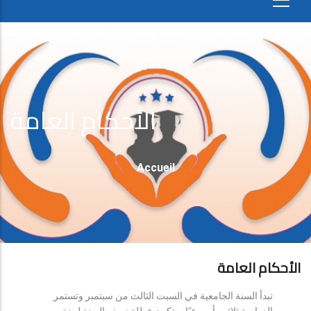
الأحكام العامة
Fil
Accueil
D'Ariane
الأحكام العامة
تبدأ السنة الجامعية في السبت الثالث من سبتمبر وتستمر
الدراسة ثلاثين أسبوعيًا، وتكون عطلة نصف السنة لمدة