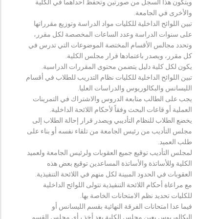
ويتكون هذا السجل من صورتين وتحفظ احداهما في الكلية
والأخرى في الجامعة.
تبين اللوائح الداخلية للكليات مواد الدراسة وتوزيع مقرراتها
على سنوات الدراسة وعدد الساعات المخصصة لكل مقرر،
وتحدد مجالس الأقسام المختصة الموضوعات التي تدرس في
كل مقرر، ويصدر باعتمادها قرار مجلس الكلية.
يكون لكل كلية دليل يتضمن محتوى المقررات الدراسية.
تبين اللوائح الداخلية للكليات نظام التدريب للطلاب في أقسام
الليسانس والبكالوريوس والدراسات العليا.
يجب على الطالب متابعة الدروس والاشتراك في التمرينات
العملية أو قاعات البحث وفقاً لأحكام اللائحة الداخلية.
يخضع الطلاب للنظام التأديبي ويصدر قرار إحالة الطلاب إلى
مجلس التأديب من رئيس الجامعة من تلقاء نفسه أو بناء على
طلب العميد.
لمجلس التأديب توقيع جميع العقوبات ولرئيس الجامعة ولعميد
الكلية وللأساتذة والأساتذة المساعدين توقيع بعض هذه
العقوبات في الحدود المبينة لكل منهم في اللائحة التنفيذية.
مع مراعاة أحكام اللائحة التنفيذية تتولى اللوائح الداخلية
للكليات تحديد نظم الامتحانات الخاصة بها.
فيما عدا امتحانات الفرقة النهائية بقسم الليسانس أو
البكالوريوس يعين مجلس الكلية بعد أخذ رأي مجلس القسم