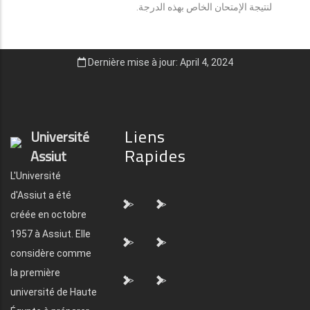
لنتيجة الإمتحان الخاص بهذه الدرجة.
Dernière mise à jour: April 4, 2024
Liens
Université
Rapides
Assiut
L'Université
d'Assiut a été
">
">
créée en octobre
1957 à Assiut. Elle
">
">
considère comme
la première
">
">
université de Haute