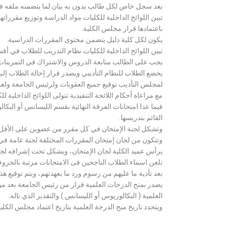
يعد سجل خاص لكل طالب يدون به بيان لما يتضمنه ملفه فض
تبين اللوائح الداخلية للكليات مواد الدراسة وتوزيع مق
باعتمادها قرار مجلس الكلية.
يكون لكل كلية دليل يتضمن محتوى المقررات الدراسية.
تبين اللوائح الداخلية للكليات نظام التدريب للطلاب في أق
يجب على الطالب متابعة الدروس والاشتراك في التمرينات الع
يخضع الطلاب للنظام التأديبي ويصدر قرار إحالة الطلاب إ
لمجلس التأديب توقيع جميع العقوبات ولرئيس الجامعة ولعميد
مع مراعاة أحكام اللائحة التنفيذية تتولى اللوائح الداخلية ل
فيما عدا امتحانات الفرقة النهائية بقسم الليسانس أو ال
القائم بتدريسها.
وتشكل لجنة الإمتحان في كل مقرر من عضوين على الأقل 
وتتكون من لجان إمتحان المقررات المختلفة لجنة عامة في
يرأس عميد الكلية لجان الإمتحان، ويشكل تحت إشرافه لجنة ا
تلعن اسماء الطلاب الناجحين فى الامتحانات مرتبة بالحروف ال
بعد تأدية ما عليهم من رسوم ورد ما بعهدتهم، ويتم توقيع ه
يصدر بمنح الدرجات العلمية قرار من رئيس الجامعة بعد مو
العلمية ( البكالوريوس أو الليسانس ) والتقدير الذي ناله.
ويتحدد تاريخ منح الدرجة العلمية بتاريخ اعتماد مجلس الكلية