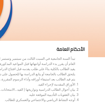
الأحكام العامة
تبدأ السنة الجامعية في السبت الثالث من سبتمبر وتستمر 
العام أن يقرر بدء الدراسة أوانتهائها قبل المواعيد المذكورة 
يقيد الطالب بالكلية بناءً على طلب يقدمه قبل افتتاح الدر
يلتحق الطالب بالجامعة أو يتابع الدراسة بها للحصول على 
يتم قيد الطالب بعد استيفاء أوراقه وأداء الرسوم المقررة
الأوراق المقدمة لإجراء القيد.
بيان أحوال الطالب الدراسية وتواريخها ( القيد ـ الامتحانات ـ ن
بيان العقوبات التأديبية الموقعة عليه.
أوجه النشاط الرياضي والاجتماعي والعسكري للطالب.