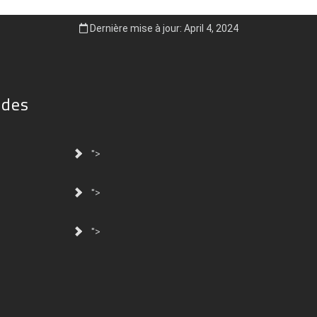
Dernière mise à jour: April 4, 2024
ides
">
">
">