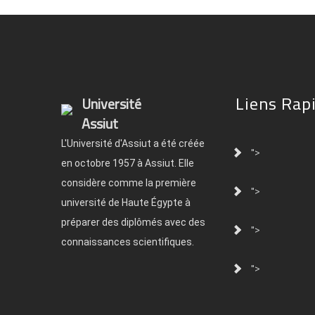
Liens Rap
Université
Assiut
L'Université d'Assiut a été créée
">
en octobre 1957 à Assiut. Elle
considère comme la première
">
université de Haute Égypte à
préparer des diplômés avec des
">
connaissances scientifiques.
">