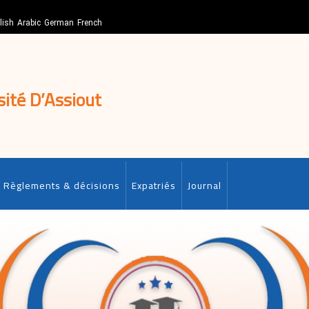
lish
Arabic
German
French
sité D’Assiout
Règlements & décisions
Expatriés
Journal