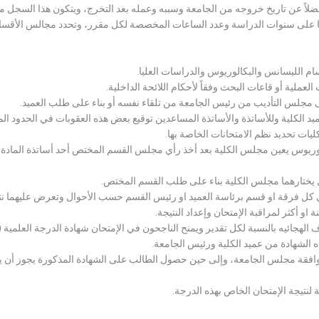
لاً عن تاريخ خروجه من الجامعة وسببه وعمله بعد التخرج، ويتكون هذا السجل م
رراتها على سنوات الدراسة وعدد الساعات المخصصة لكل مقرر، وتحدد مجالس الأ
سام الليسانس والبكالوريوس والدراسات العليا.
ملية أو قاعات البحث وفقاً لأحكام اللائحة الداخلية.
لى مجلس التأديب من رئيس الجامعة من تلقاء نفسه أو بناء على طلب العميد.
 الكلية وللأساتذة والأساتذة المساعدين توقيع بعض هذه العقوبات في الحدود المبين
لكليات تحديد نظم الامتحانات الخاصة بها.
بكالوريوس يعين مجلس الكلية بعد أخذ رأي مجلس القسم المختص أحد أساتذة المادة
يختارهما مجلس الكلية بناء على طلب القسم المختص.
 كل فرقة او قسم برئاسة العميد او رئيس القسم حسب الأحوال وتعرض عليهما نتيج
و أكثر لمراقبة الإمتحان وإعداد النتيجة.
هجائيه بالنسبة لكل تقدير ويمنح الناجحون في الإمتحان شهادة الدرجة العلمية ( الب
ذه الشهادة من عميد الكلية ورئيس الجامعة.
افقة مجلس الجامعة، وإلى حين حصول الطالب على الشهادة المذكورة يجوز أن يحصل
 لنتيجة الإمتحان الخاص بهذه الدرجة.