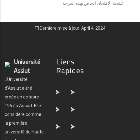
لنتيجة الإمتحان الخاص بهذه الدرجة.
Dernière mise à jour: April 4, 2024
Liens
Université
Rapides
Assiut
L'Université
d'Assiut a été
">
">
créée en octobre
1957 à Assiut. Elle
">
">
considère comme
la première
">
">
université de Haute