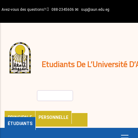
Aller
Avez-vous des questions?
088-2345606
sup@aun.edu.eg
au
contenu
N-
principal
Home
Règlements
&
décisions
Expatriés
Journal
Etudiants De L’Université D’
Rechercher
PRINCIPALE
PERSONNELLE
ÉTUDIANTS