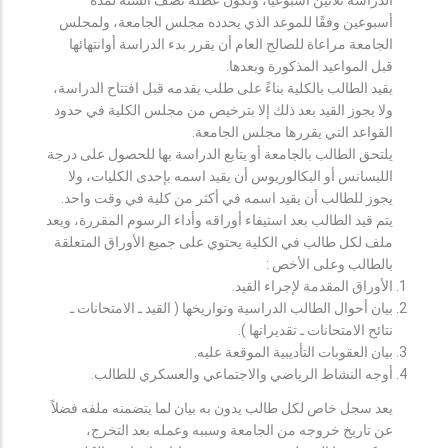
أسبوعين وفقًا للموعد الذي يحدده مجلس الجامعة، ولمجلس
الجامعة مراعاة للصالح العام أن يقرر بدء الدراسة أوانتهائها
قبل المواعيد المذكورة وبعدها.
يقيد الطالب بالكلية بناءً على طلب يقدمه قبل افتتاح الدراسة،
ولا يجوز القيد بعد ذلك إلا بترخيص من مجلس الكلية في حدود
القواعد التي يقررها مجلس الجامعة.
يلتحق الطالب بالجامعة أو يتابع الدراسة بها للحصول على درجة
الليسانس أو البكالوريوس أن يقيد اسمه بإحدى الكليات، ولا
يجوز للطالب أن يقيد اسمه في أكثر من كلية في وقت واحد.
يتم قيد الطالب بعد استيفاء أوراقه وأداء الرسوم المقررة، ويعد
ملف لكل طالب في الكلية يحتوي على جميع الأوراق المتعلقة
بالطالب وعلى الأخص :
الأوراق المقدمة لإجراء القيد.
بيان أحوال الطالب الدراسية وتواريخها ( القيد ـ الامتحانات ـ
نتائح الامتحانات ـ تقديراتها ).
بيان العقوبات التأديبية الموقعة عليه.
أوجه النشاط الرياضي والاجتماعي والعسكري للطالب.
يعد سجل خاص لكل طالب يدون به بيان لما يتضمنه ملفه فضلاً
عن تاريخ خروجه من الجامعة وسببه وعمله بعد التخرج،