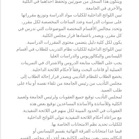
ويتكون هذا السجل من صورتين وتحفظ احداهما في الكلية
والأخرى في الجامعة.
تبين اللوائح الداخلية للكليات مواد الدراسة وتوزيع مقرراتها
على سنوات الدراسة وعدد الساعات المخصصة لكل مقرر،
وتحدد مجالس الأقسام المختصة الموضوعات التي تدرس في
كل مقرر، ويصدر باعتمادها قرار مجلس الكلية.
يكون لكل كلية دليل يتضمن محتوى المقررات الدراسية.
تبين اللوائح الداخلية للكليات نظام التدريب للطلاب في أقسام
الليسانس والبكالوريوس والدراسات العليا.
يجب على الطالب متابعة الدروس والاشتراك في التمرينات
العملية أو قاعات البحث وفقاً لأحكام اللائحة الداخلية.
يخضع الطلاب للنظام التأديبي ويصدر قرار إحالة الطلاب إلى
مجلس التأديب من رئيس الجامعة من تلقاء نفسه أو بناء على
طلب العميد.
لمجلس التأديب توقيع جميع العقوبات ولرئيس الجامعة ولعميد
الكلية وللأساتذة والأساتذة المساعدين توقيع بعض هذه
العقوبات في الحدود المبينة لكل منهم في اللائحة التنفيذية.
مع مراعاة أحكام اللائحة التنفيذية تتولى اللوائح الداخلية
للكليات تحديد نظم الامتحانات الخاصة بها.
فيما عدا امتحانات الفرقة النهائية بقسم الليسانس أو
البكالوريوس يعين مجلس الكلية بعد أخذ رأي مجلس القسم