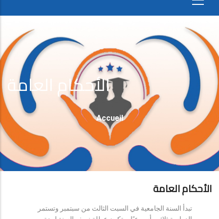
الأحكام العامة
Fil
Accueil
D'Ariane
الأحكام العامة
تبدأ السنة الجامعية في السبت الثالث من سبتمبر وتستمر
الدراسة ثلاثين أسبوعيًا، وتكون عطلة نصف السنة لمدة