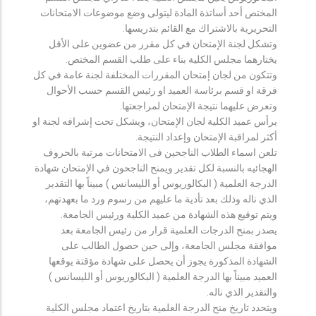
المختص أحد أساتذة المادة ليتولى وضع موضوعات الامتحانات
التحريرية بالاشتراك مع القائم بتدريسها.
وتشكل لجنة الإمتحان في كل مقرر من عضوين على الأقل
يختارهما مجلس الكلية بناء على طلب القسم المختص.
وتتكون من لجان إمتحان المقررات المختلفة لجنة عامة في كل
فرقة او قسم برئاسة العميد او رئيس القسم حسب الأحوال
وتعرض عليهما نتيجة الإمتحان لمراجعتها.
يرأس عميد الكلية لجان الإمتحان، ويشكل تحت إشرافه لجنة او
أكثر لمراقبة الإمتحان وإعداد النتيجة.
تلعن اسماء الطلاب الناجحين فى الامتحانات مرتبة بالحروف
الهجائيه بالنسبة لكل تقدير ويمنح الناجحون في الإمتحان شهادة
الدرجة العلمية ( البكالوريوس أو الليسانس ) مبيناً بها التقدير
الذي ناله وذلك بعد تأدية ما عليهم من رسوم ورد ما بعهدتهم،
ويتم توقيع هذه الشهادة من عميد الكلية ورئيس الجامعة.
يصدر بمنح الدرجات العلمية قرار من رئيس الجامعة بعد
موافقة مجلس الجامعة، وإلى حين حصول الطالب على
الشهادة المذكورة يجوز أن يحصل على شهادة مؤقتة يوقعها
العميد مبيناً بها الدرجة العلمية ( البكالوريوس أو الليسانس )
والتقدير الذي ناله.
ويتحدد تاريخ منح الدرجة العلمية بتاريخ اعتماد مجلس الكلية