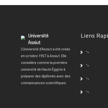
Liens Rap
Université
Assiut
L'Université d'Assiut a été créée
">
en octobre 1957 à Assiut. Elle
considère comme la première
">
université de Haute Égypte à
préparer des diplômés avec des
">
connaissances scientifiques.
">