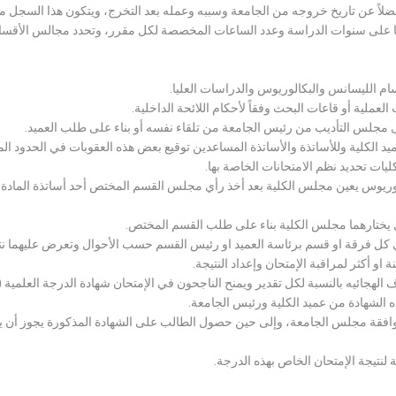
لاً عن تاريخ خروجه من الجامعة وسببه وعمله بعد التخرج، ويتكون هذا السجل م
رراتها على سنوات الدراسة وعدد الساعات المخصصة لكل مقرر، وتحدد مجالس الأ
سام الليسانس والبكالوريوس والدراسات العليا.
ملية أو قاعات البحث وفقاً لأحكام اللائحة الداخلية.
لى مجلس التأديب من رئيس الجامعة من تلقاء نفسه أو بناء على طلب العميد.
 الكلية وللأساتذة والأساتذة المساعدين توقيع بعض هذه العقوبات في الحدود المبين
لكليات تحديد نظم الامتحانات الخاصة بها.
بكالوريوس يعين مجلس الكلية بعد أخذ رأي مجلس القسم المختص أحد أساتذة المادة
يختارهما مجلس الكلية بناء على طلب القسم المختص.
 كل فرقة او قسم برئاسة العميد او رئيس القسم حسب الأحوال وتعرض عليهما نتيج
و أكثر لمراقبة الإمتحان وإعداد النتيجة.
هجائيه بالنسبة لكل تقدير ويمنح الناجحون في الإمتحان شهادة الدرجة العلمية ( الب
ذه الشهادة من عميد الكلية ورئيس الجامعة.
افقة مجلس الجامعة، وإلى حين حصول الطالب على الشهادة المذكورة يجوز أن يحصل
 لنتيجة الإمتحان الخاص بهذه الدرجة.