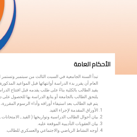
الأحكام العامة
تبدأ السنة الجامعية في السبت الثالث من سبتمبر وتستمر 
العام أن يقرر بدء الدراسة أوانتهائها قبل المواعيد المذكورة 
يقيد الطالب بالكلية بناءً على طلب يقدمه قبل افتتاح الدر
يلتحق الطالب بالجامعة أو يتابع الدراسة بها للحصول على 
يتم قيد الطالب بعد استيفاء أوراقه وأداء الرسوم المقررة
الأوراق المقدمة لإجراء القيد.
بيان أحوال الطالب الدراسية وتواريخها ( القيد ـ الامتحانات ـ ن
بيان العقوبات التأديبية الموقعة عليه.
أوجه النشاط الرياضي والاجتماعي والعسكري للطالب.