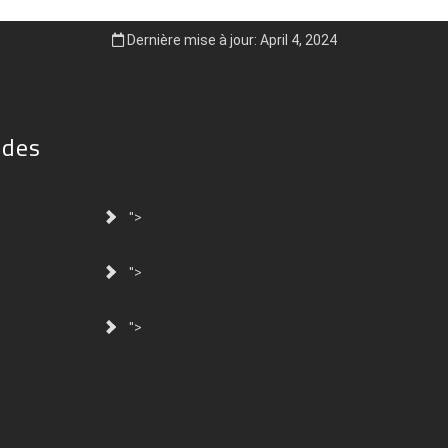
Dernière mise à jour: April 4, 2024
ides
">
">
">