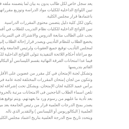
يعد سجل خاص لكل طالب يدون به بيان لما يتضمنه ملفه فض
تبين اللوائح الداخلية للكليات مواد الدراسة وتوزيع مق
باعتمادها قرار مجلس الكلية.
يكون لكل كلية دليل يتضمن محتوى المقررات الدراسية.
تبين اللوائح الداخلية للكليات نظام التدريب للطلاب في أق
يجب على الطالب متابعة الدروس والاشتراك في التمرينات الع
يخضع الطلاب للنظام التأديبي ويصدر قرار إحالة الطلاب إ
لمجلس التأديب توقيع جميع العقوبات ولرئيس الجامعة ولعميد
مع مراعاة أحكام اللائحة التنفيذية تتولى اللوائح الداخلية ل
فيما عدا امتحانات الفرقة النهائية بقسم الليسانس أو ال
القائم بتدريسها.
وتشكل لجنة الإمتحان في كل مقرر من عضوين على الأقل 
وتتكون من لجان إمتحان المقررات المختلفة لجنة عامة في
يرأس عميد الكلية لجان الإمتحان، ويشكل تحت إشرافه لجنة ا
تلعن اسماء الطلاب الناجحين فى الامتحانات مرتبة بالحروف ال
بعد تأدية ما عليهم من رسوم ورد ما بعهدتهم، ويتم توقيع ه
يصدر بمنح الدرجات العلمية قرار من رئيس الجامعة بعد مو
العلمية ( البكالوريوس أو الليسانس ) والتقدير الذي ناله.
ويتحدد تاريخ منح الدرجة العلمية بتاريخ اعتماد مجلس الكلية