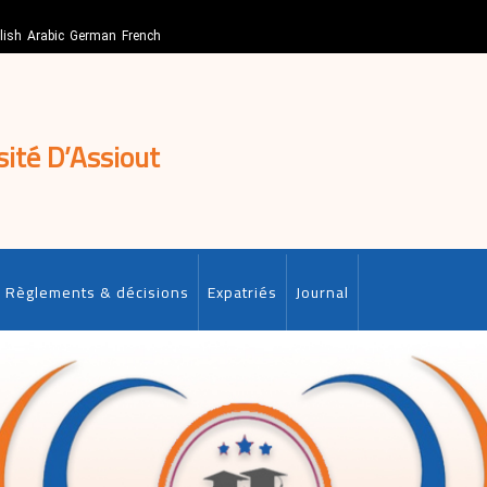
lish
Arabic
German
French
sité D’Assiout
Règlements & décisions
Expatriés
Journal