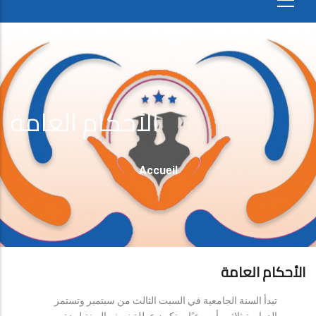
الأحكام العامة
Fil
Accueil
D'Ariane
الأحكام العامة
تبدأ السنة الجامعية في السبت الثالث من سبتمبر وتستمر
الدراسة ثلاثين أسبوعيًا، وتكون عطلة نصف السنة لمدة