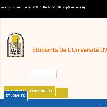
Aller
Avez-vous des questions?
088-2345606
sup@aun.edu.eg
au
contenu
N-
principal
Home
Règlements
&
décisions
Expatriés
Journal
Etudiants De L’Université D’
Rechercher
PRINCIPALE
PERSONNELLE
ÉTUDIANTS