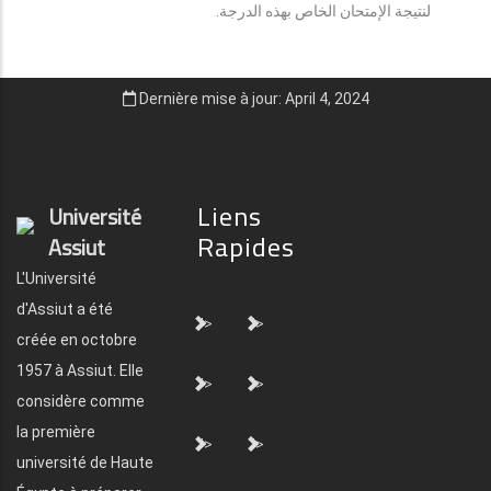
لنتيجة الإمتحان الخاص بهذه الدرجة.
Dernière mise à jour: April 4, 2024
Liens
Université
Rapides
Assiut
L'Université
d'Assiut a été
">
">
créée en octobre
1957 à Assiut. Elle
">
">
considère comme
la première
">
">
université de Haute