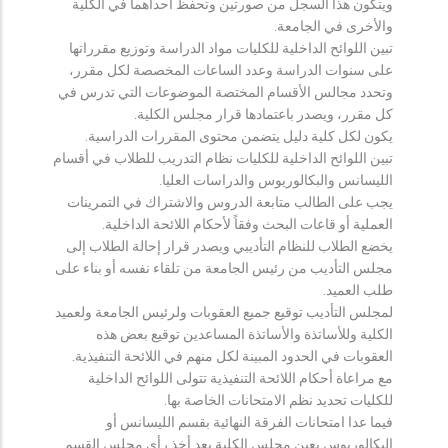
ويتكون هذا السجل من صورتين وتحفظ احداهما في الكلية
والأخرى في الجامعة.
تبين اللوائح الداخلية للكليات مواد الدراسة وتوزيع مقرراتها
على سنوات الدراسة وعدد الساعات المخصصة لكل مقرر،
وتحدد مجالس الأقسام المختصة الموضوعات التي تدرس في
كل مقرر، ويصدر باعتمادها قرار مجلس الكلية.
يكون لكل كلية دليل يتضمن محتوى المقررات الدراسية.
تبين اللوائح الداخلية للكليات نظام التدريب للطلاب في أقسام
الليسانس والبكالوريوس والدراسات العليا.
يجب على الطالب متابعة الدروس والاشتراك في التمرينات
العملية أو قاعات البحث وفقاً لأحكام اللائحة الداخلية.
يخضع الطلاب للنظام التأديبي ويصدر قرار إحالة الطلاب إلى
مجلس التأديب من رئيس الجامعة من تلقاء نفسه أو بناء على
طلب العميد.
لمجلس التأديب توقيع جميع العقوبات ولرئيس الجامعة ولعميد
الكلية وللأساتذة والأساتذة المساعدين توقيع بعض هذه
العقوبات في الحدود المبينة لكل منهم في اللائحة التنفيذية.
مع مراعاة أحكام اللائحة التنفيذية تتولى اللوائح الداخلية
للكليات تحديد نظم الامتحانات الخاصة بها.
فيما عدا امتحانات الفرقة النهائية بقسم الليسانس أو
البكالوريوس يعين مجلس الكلية بعد أخذ رأي مجلس القسم