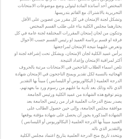
المختص أحد أساتذة المادة ليتولى وضع موضوعات الامتحانات
التحريرية بالاشتراك مع القائم بتدريسها.
وتشكل لجنة الإمتحان في كل مقرر من عضوين على الأقل
يختارهما مجلس الكلية بناء على طلب القسم المختص.
وتتكون من لجان إمتحان المقررات المختلفة لجنة عامة في كل
فرقة او قسم برئاسة العميد او رئيس القسم حسب الأحوال
وتعرض عليهما نتيجة الإمتحان لمراجعتها.
يرأس عميد الكلية لجان الإمتحان، ويشكل تحت إشرافه لجنة او
أكثر لمراقبة الإمتحان وإعداد النتيجة.
تلعن اسماء الطلاب الناجحين فى الامتحانات مرتبة بالحروف
الهجائيه بالنسبة لكل تقدير ويمنح الناجحون في الإمتحان شهادة
الدرجة العلمية ( البكالوريوس أو الليسانس ) مبيناً بها التقدير
الذي ناله وذلك بعد تأدية ما عليهم من رسوم ورد ما بعهدتهم،
ويتم توقيع هذه الشهادة من عميد الكلية ورئيس الجامعة.
يصدر بمنح الدرجات العلمية قرار من رئيس الجامعة بعد
موافقة مجلس الجامعة، وإلى حين حصول الطالب على
الشهادة المذكورة يجوز أن يحصل على شهادة مؤقتة يوقعها
العميد مبيناً بها الدرجة العلمية ( البكالوريوس أو الليسانس )
والتقدير الذي ناله.
ويتحدد تاريخ منح الدرجة العلمية بتاريخ اعتماد مجلس الكلية