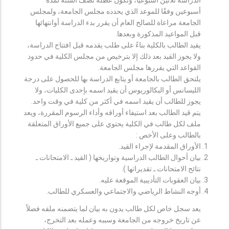
أسبوعين وفقًا للموعد الذي يحدده مجلس الجامعة، ولمجلس
الجامعة مراعاة للصالح العام أن يقرر بدء الدراسة أوانتهائها
قبل المواعيد المذكورة وبعدها.
يقيد الطالب بالكلية بناءً على طلب يقدمه قبل افتتاح الدراسة،
ولا يجوز القيد بعد ذلك إلا بترخيص من مجلس الكلية في حدود
القواعد التي يقررها مجلس الجامعة.
يلتحق الطالب بالجامعة أو يتابع الدراسة بها للحصول على درجة
الليسانس أو البكالوريوس أن يقيد اسمه بإحدى الكليات، ولا
يجوز للطالب أن يقيد اسمه في أكثر من كلية في وقت واحد.
يتم قيد الطالب بعد استيفاء أوراقه وأداء الرسوم المقررة، ويعد
ملف لكل طالب في الكلية يحتوي على جميع الأوراق المتعلقة
بالطالب وعلى الأخص :
الأوراق المقدمة لإجراء القيد.
بيان أحوال الطالب الدراسية وتواريخها ( القيد ـ الامتحانات ـ
نتائح الامتحانات ـ تقديراتها ).
بيان العقوبات التأديبية الموقعة عليه.
أوجه النشاط الرياضي والاجتماعي والعسكري للطالب.
يعد سجل خاص لكل طالب يدون به بيان لما يتضمنه ملفه فضلاً
عن تاريخ خروجه من الجامعة وسببه وعمله بعد التخرج،