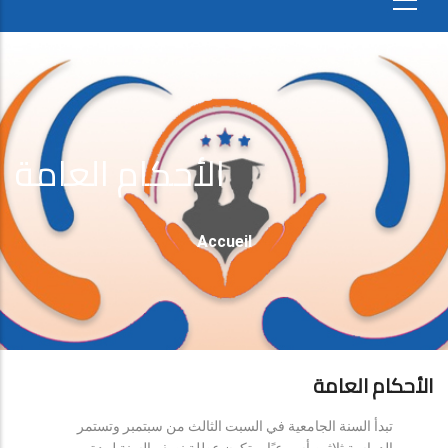
الأحكام العامة
Fil
Accueil
D'Ariane
الأحكام العامة
تبدأ السنة الجامعية في السبت الثالث من سبتمبر وتستمر
الدراسة ثلاثين أسبوعيًا، وتكون عطلة نصف السنة لمدة