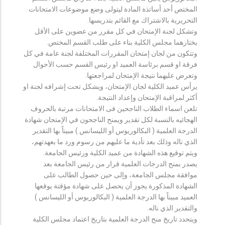
المختص أحد أساتذة المادة ليتولى وضع موضوعات الامتحانات
التحريرية بالاشتراك مع القائم بتدريسها.
وتشكل لجنة الإمتحان في كل مقرر من عضوين على الأقل
يختارهما مجلس الكلية بناء على طلب القسم المختص.
وتتكون من لجان إمتحان المقررات المختلفة لجنة عامة في كل
فرقة او قسم برئاسة العميد او رئيس القسم حسب الأحوال
وتعرض عليهما نتيجة الإمتحان لمراجعتها.
يرأس عميد الكلية لجان الإمتحان، ويشكل تحت إشرافه لجنة او
أكثر لمراقبة الإمتحان وإعداد النتيجة.
تلعن اسماء الطلاب الناجحين فى الامتحانات مرتبة بالحروف
الهجائيه بالنسبة لكل تقدير ويمنح الناجحون في الإمتحان شهادة
الدرجة العلمية ( البكالوريوس أو الليسانس ) مبيناً بها التقدير
الذي ناله وذلك بعد تأدية ما عليهم من رسوم ورد ما بعهدتهم،
ويتم توقيع هذه الشهادة من عميد الكلية ورئيس الجامعة.
يصدر بمنح الدرجات العلمية قرار من رئيس الجامعة بعد
موافقة مجلس الجامعة، وإلى حين حصول الطالب على
الشهادة المذكورة يجوز أن يحصل على شهادة مؤقتة يوقعها
العميد مبيناً بها الدرجة العلمية ( البكالوريوس أو الليسانس )
والتقدير الذي ناله.
ويتحدد تاريخ منح الدرجة العلمية بتاريخ اعتماد مجلس الكلية