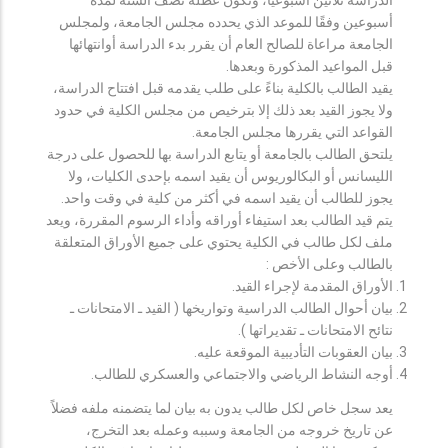
أسبوعين وفقًا للموعد الذي يحدده مجلس الجامعة، ولمجلس
الجامعة مراعاة للصالح العام أن يقرر بدء الدراسة أوانتهائها
قبل المواعيد المذكورة وبعدها.
يقيد الطالب بالكلية بناءً على طلب يقدمه قبل افتتاح الدراسة،
ولا يجوز القيد بعد ذلك إلا بترخيص من مجلس الكلية في حدود
القواعد التي يقررها مجلس الجامعة.
يلتحق الطالب بالجامعة أو يتابع الدراسة بها للحصول على درجة
الليسانس أو البكالوريوس أن يقيد اسمه بإحدى الكليات، ولا
يجوز للطالب أن يقيد اسمه في أكثر من كلية في وقت واحد.
يتم قيد الطالب بعد استيفاء أوراقه وأداء الرسوم المقررة، ويعد
ملف لكل طالب في الكلية يحتوي على جميع الأوراق المتعلقة
بالطالب وعلى الأخص :
الأوراق المقدمة لإجراء القيد.
بيان أحوال الطالب الدراسية وتواريخها ( القيد ـ الامتحانات ـ
نتائح الامتحانات ـ تقديراتها ).
بيان العقوبات التأديبية الموقعة عليه.
أوجه النشاط الرياضي والاجتماعي والعسكري للطالب.
يعد سجل خاص لكل طالب يدون به بيان لما يتضمنه ملفه فضلاً
عن تاريخ خروجه من الجامعة وسببه وعمله بعد التخرج،