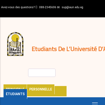
Aller
Avez-vous des questions?
088-2345606
sup@aun.edu.eg
au
contenu
N-
principal
Home
Règlements
&
décisions
Expatriés
Journal
Etudiants De L’Université D’
Rechercher
PRINCIPALE
PERSONNELLE
ÉTUDIANTS