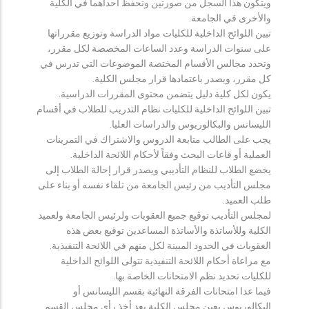
ويتكون هذا السجل من صورتين وتحفظ احداهما في الكلية
والأخرى في الجامعة.
تبين اللوائح الداخلية للكليات مواد الدراسة وتوزيع مقرراتها
على سنوات الدراسة وعدد الساعات المخصصة لكل مقرر،
وتحدد مجالس الأقسام المختصة الموضوعات التي تدرس في
كل مقرر، ويصدر باعتمادها قرار مجلس الكلية.
يكون لكل كلية دليل يتضمن محتوى المقررات الدراسية.
تبين اللوائح الداخلية للكليات نظام التدريب للطلاب في أقسام
الليسانس والبكالوريوس والدراسات العليا.
يجب على الطالب متابعة الدروس والاشتراك في التمرينات
العملية أو قاعات البحث وفقاً لأحكام اللائحة الداخلية.
يخضع الطلاب للنظام التأديبي ويصدر قرار إحالة الطلاب إلى
مجلس التأديب من رئيس الجامعة من تلقاء نفسه أو بناء على
طلب العميد.
لمجلس التأديب توقيع جميع العقوبات ولرئيس الجامعة ولعميد
الكلية وللأساتذة والأساتذة المساعدين توقيع بعض هذه
العقوبات في الحدود المبينة لكل منهم في اللائحة التنفيذية.
مع مراعاة أحكام اللائحة التنفيذية تتولى اللوائح الداخلية
للكليات تحديد نظم الامتحانات الخاصة بها.
فيما عدا امتحانات الفرقة النهائية بقسم الليسانس أو
البكالوريوس يعين مجلس الكلية بعد أخذ رأي مجلس القسم