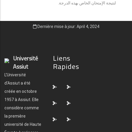
لنتيجة الإمتحان الخاص بهذه الدرجة.
Dernière mise à jour: April 4, 2024
Liens
Université
Rapides
Assiut
L'Université
d'Assiut a été
">
">
créée en octobre
1957 à Assiut. Elle
">
">
considère comme
la première
">
">
université de Haute