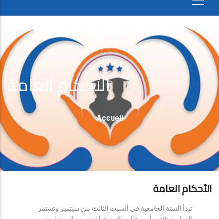
الأحكام العامة
Fil
Accueil
D'Ariane
الأحكام العامة
تبدأ السنة الجامعية في السبت الثالث من سبتمبر وتستمر
الدراسة ثلاثين أسبوعيًا، وتكون عطلة نصف السنة لمدة