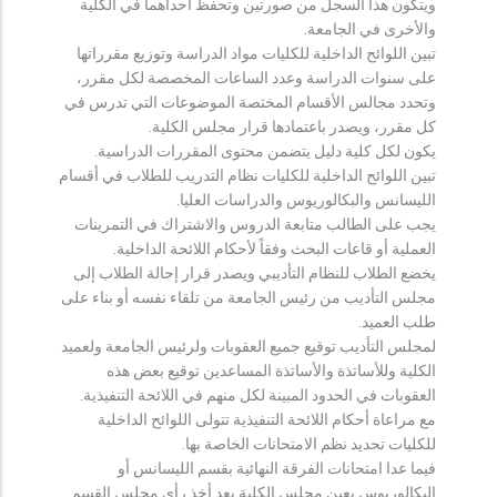
ويتكون هذا السجل من صورتين وتحفظ احداهما في الكلية
والأخرى في الجامعة.
تبين اللوائح الداخلية للكليات مواد الدراسة وتوزيع مقرراتها
على سنوات الدراسة وعدد الساعات المخصصة لكل مقرر،
وتحدد مجالس الأقسام المختصة الموضوعات التي تدرس في
كل مقرر، ويصدر باعتمادها قرار مجلس الكلية.
يكون لكل كلية دليل يتضمن محتوى المقررات الدراسية.
تبين اللوائح الداخلية للكليات نظام التدريب للطلاب في أقسام
الليسانس والبكالوريوس والدراسات العليا.
يجب على الطالب متابعة الدروس والاشتراك في التمرينات
العملية أو قاعات البحث وفقاً لأحكام اللائحة الداخلية.
يخضع الطلاب للنظام التأديبي ويصدر قرار إحالة الطلاب إلى
مجلس التأديب من رئيس الجامعة من تلقاء نفسه أو بناء على
طلب العميد.
لمجلس التأديب توقيع جميع العقوبات ولرئيس الجامعة ولعميد
الكلية وللأساتذة والأساتذة المساعدين توقيع بعض هذه
العقوبات في الحدود المبينة لكل منهم في اللائحة التنفيذية.
مع مراعاة أحكام اللائحة التنفيذية تتولى اللوائح الداخلية
للكليات تحديد نظم الامتحانات الخاصة بها.
فيما عدا امتحانات الفرقة النهائية بقسم الليسانس أو
البكالوريوس يعين مجلس الكلية بعد أخذ رأي مجلس القسم