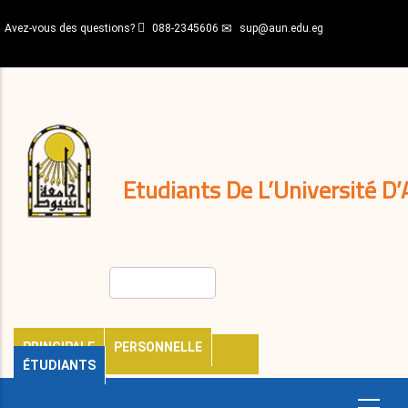
Aller
Avez-vous des questions?
088-2345606
sup@aun.edu.eg
au
contenu
N-
principal
Home
Règlements
&
décisions
Expatriés
Journal
Etudiants De L’Université D’
Rechercher
PRINCIPALE
PERSONNELLE
ÉTUDIANTS