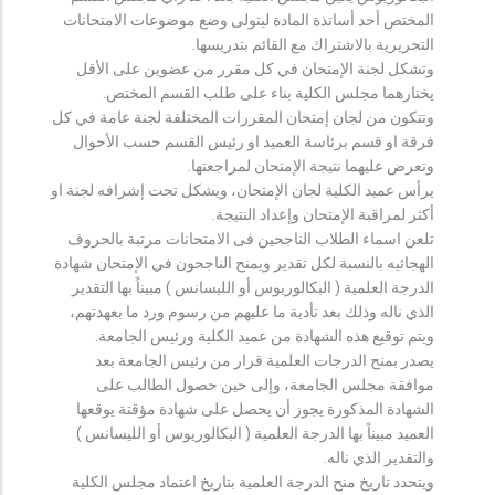
المختص أحد أساتذة المادة ليتولى وضع موضوعات الامتحانات
التحريرية بالاشتراك مع القائم بتدريسها.
وتشكل لجنة الإمتحان في كل مقرر من عضوين على الأقل
يختارهما مجلس الكلية بناء على طلب القسم المختص.
وتتكون من لجان إمتحان المقررات المختلفة لجنة عامة في كل
فرقة او قسم برئاسة العميد او رئيس القسم حسب الأحوال
وتعرض عليهما نتيجة الإمتحان لمراجعتها.
يرأس عميد الكلية لجان الإمتحان، ويشكل تحت إشرافه لجنة او
أكثر لمراقبة الإمتحان وإعداد النتيجة.
تلعن اسماء الطلاب الناجحين فى الامتحانات مرتبة بالحروف
الهجائيه بالنسبة لكل تقدير ويمنح الناجحون في الإمتحان شهادة
الدرجة العلمية ( البكالوريوس أو الليسانس ) مبيناً بها التقدير
الذي ناله وذلك بعد تأدية ما عليهم من رسوم ورد ما بعهدتهم،
ويتم توقيع هذه الشهادة من عميد الكلية ورئيس الجامعة.
يصدر بمنح الدرجات العلمية قرار من رئيس الجامعة بعد
موافقة مجلس الجامعة، وإلى حين حصول الطالب على
الشهادة المذكورة يجوز أن يحصل على شهادة مؤقتة يوقعها
العميد مبيناً بها الدرجة العلمية ( البكالوريوس أو الليسانس )
والتقدير الذي ناله.
ويتحدد تاريخ منح الدرجة العلمية بتاريخ اعتماد مجلس الكلية