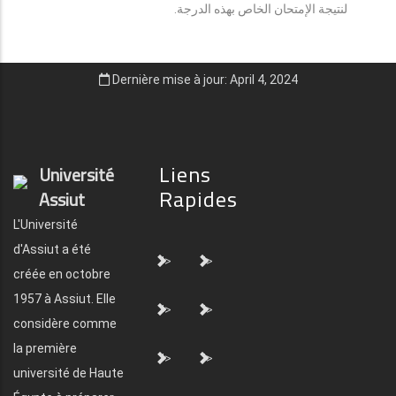
لنتيجة الإمتحان الخاص بهذه الدرجة.
Dernière mise à jour: April 4, 2024
Liens
Université
Rapides
Assiut
L'Université
d'Assiut a été
">
">
créée en octobre
1957 à Assiut. Elle
">
">
considère comme
la première
">
">
université de Haute