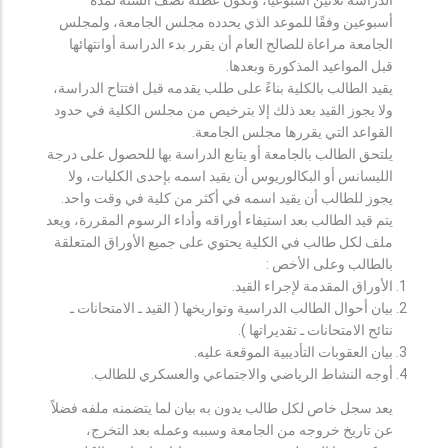
أسبوعين وفقًا للموعد الذي يحدده مجلس الجامعة، ولمجلس
الجامعة مراعاة للصالح العام أن يقرر بدء الدراسة أوانتهائها
قبل المواعيد المذكورة وبعدها.
يقيد الطالب بالكلية بناءً على طلب يقدمه قبل افتتاح الدراسة،
ولا يجوز القيد بعد ذلك إلا بترخيص من مجلس الكلية في حدود
القواعد التي يقررها مجلس الجامعة.
يلتحق الطالب بالجامعة أو يتابع الدراسة بها للحصول على درجة
الليسانس أو البكالوريوس أن يقيد اسمه بإحدى الكليات، ولا
يجوز للطالب أن يقيد اسمه في أكثر من كلية في وقت واحد.
يتم قيد الطالب بعد استيفاء أوراقه وأداء الرسوم المقررة، ويعد
ملف لكل طالب في الكلية يحتوي على جميع الأوراق المتعلقة
بالطالب وعلى الأخص :
الأوراق المقدمة لإجراء القيد.
بيان أحوال الطالب الدراسية وتواريخها ( القيد ـ الامتحانات ـ
نتائح الامتحانات ـ تقديراتها ).
بيان العقوبات التأديبية الموقعة عليه.
أوجه النشاط الرياضي والاجتماعي والعسكري للطالب.
يعد سجل خاص لكل طالب يدون به بيان لما يتضمنه ملفه فضلاً
عن تاريخ خروجه من الجامعة وسببه وعمله بعد التخرج،