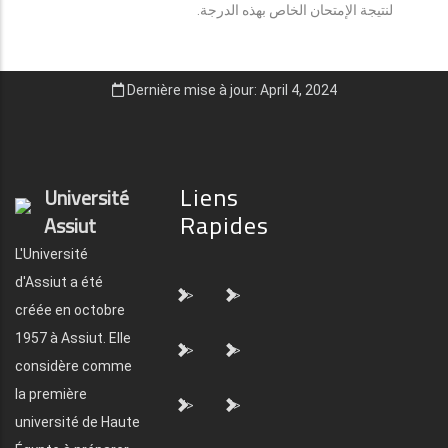
لنتيجة الإمتحان الخاص بهذه الدرجة.
Dernière mise à jour: April 4, 2024
Liens
Université
Rapides
Assiut
L'Université
d'Assiut a été
">
">
créée en octobre
1957 à Assiut. Elle
">
">
considère comme
la première
">
">
université de Haute