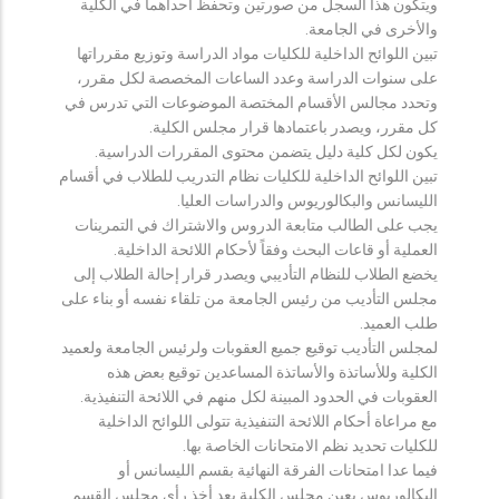
ويتكون هذا السجل من صورتين وتحفظ احداهما في الكلية
والأخرى في الجامعة.
تبين اللوائح الداخلية للكليات مواد الدراسة وتوزيع مقرراتها
على سنوات الدراسة وعدد الساعات المخصصة لكل مقرر،
وتحدد مجالس الأقسام المختصة الموضوعات التي تدرس في
كل مقرر، ويصدر باعتمادها قرار مجلس الكلية.
يكون لكل كلية دليل يتضمن محتوى المقررات الدراسية.
تبين اللوائح الداخلية للكليات نظام التدريب للطلاب في أقسام
الليسانس والبكالوريوس والدراسات العليا.
يجب على الطالب متابعة الدروس والاشتراك في التمرينات
العملية أو قاعات البحث وفقاً لأحكام اللائحة الداخلية.
يخضع الطلاب للنظام التأديبي ويصدر قرار إحالة الطلاب إلى
مجلس التأديب من رئيس الجامعة من تلقاء نفسه أو بناء على
طلب العميد.
لمجلس التأديب توقيع جميع العقوبات ولرئيس الجامعة ولعميد
الكلية وللأساتذة والأساتذة المساعدين توقيع بعض هذه
العقوبات في الحدود المبينة لكل منهم في اللائحة التنفيذية.
مع مراعاة أحكام اللائحة التنفيذية تتولى اللوائح الداخلية
للكليات تحديد نظم الامتحانات الخاصة بها.
فيما عدا امتحانات الفرقة النهائية بقسم الليسانس أو
البكالوريوس يعين مجلس الكلية بعد أخذ رأي مجلس القسم