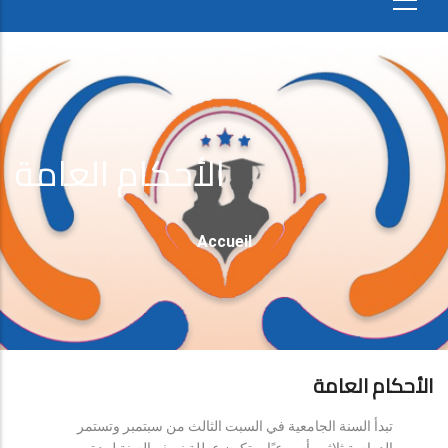
الأحكام العامة
Fil
Accueil
D'Ariane
الأحكام العامة
تبدأ السنة الجامعية في السبت الثالث من سبتمبر وتستمر
الدراسة ثلاثين أسبوعيًا، وتكون عطلة نصف السنة لمدة