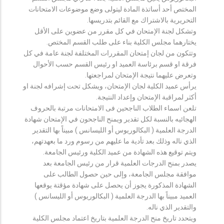
المختص أحد أساتذة المادة ليتولى وضع موضوعات الامتحانات
التحريرية بالاشتراك مع القائم بتدريسها.
وتشكل لجنة الإمتحان في كل مقرر من عضوين على الأقل
يختارهما مجلس الكلية بناء على طلب القسم المختص.
وتتكون من لجان إمتحان المقررات المختلفة لجنة عامة في كل
فرقة او قسم برئاسة العميد او رئيس القسم حسب الأحوال
وتعرض عليهما نتيجة الإمتحان لمراجعتها.
يرأس عميد الكلية لجان الإمتحان، ويشكل تحت إشرافه لجنة او
أكثر لمراقبة الإمتحان وإعداد النتيجة.
تلعن اسماء الطلاب الناجحين فى الامتحانات مرتبة بالحروف
الهجائيه بالنسبة لكل تقدير ويمنح الناجحون في الإمتحان شهادة
الدرجة العلمية ( البكالوريوس أو الليسانس ) مبيناً بها التقدير
الذي ناله وذلك بعد تأدية ما عليهم من رسوم ورد ما بعهدتهم،
ويتم توقيع هذه الشهادة من عميد الكلية ورئيس الجامعة.
يصدر بمنح الدرجات العلمية قرار من رئيس الجامعة بعد
موافقة مجلس الجامعة، وإلى حين حصول الطالب على
الشهادة المذكورة يجوز أن يحصل على شهادة مؤقتة يوقعها
العميد مبيناً بها الدرجة العلمية ( البكالوريوس أو الليسانس )
والتقدير الذي ناله.
ويتحدد تاريخ منح الدرجة العلمية بتاريخ اعتماد مجلس الكلية