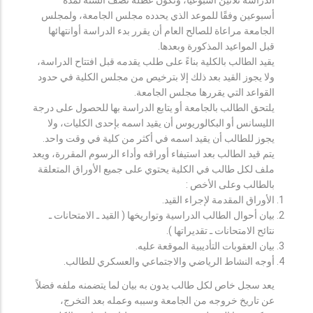
أسبوعين وفقًا للموعد الذي يحدده مجلس الجامعة، ولمجلس
الجامعة مراعاة للصالح العام أن يقرر بدء الدراسة أوانتهائها
قبل المواعيد المذكورة وبعدها.
يقيد الطالب بالكلية بناءً على طلب يقدمه قبل افتتاح الدراسة،
ولا يجوز القيد بعد ذلك إلا بترخيص من مجلس الكلية في حدود
القواعد التي يقررها مجلس الجامعة.
يلتحق الطالب بالجامعة أو يتابع الدراسة بها للحصول على درجة
الليسانس أو البكالوريوس أن يقيد اسمه بإحدى الكليات، ولا
يجوز للطالب أن يقيد اسمه في أكثر من كلية في وقت واحد.
يتم قيد الطالب بعد استيفاء أوراقه وأداء الرسوم المقررة، ويعد
ملف لكل طالب في الكلية يحتوي على جميع الأوراق المتعلقة
بالطالب وعلى الأخص :
الأوراق المقدمة لإجراء القيد.
بيان أحوال الطالب الدراسية وتواريخها ( القيد ـ الامتحانات ـ
نتائح الامتحانات ـ تقديراتها ).
بيان العقوبات التأديبية الموقعة عليه.
أوجه النشاط الرياضي والاجتماعي والعسكري للطالب.
يعد سجل خاص لكل طالب يدون به بيان لما يتضمنه ملفه فضلاً
عن تاريخ خروجه من الجامعة وسببه وعمله بعد التخرج،