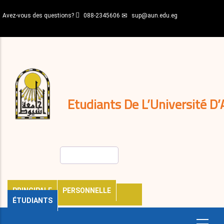
Aller
Avez-vous des questions?
088-2345606
sup@aun.edu.eg
au
contenu
N-
principal
Home
Règlements
&
décisions
Expatriés
Journal
Etudiants De L’Université D’
Rechercher
PRINCIPALE
PERSONNELLE
ÉTUDIANTS