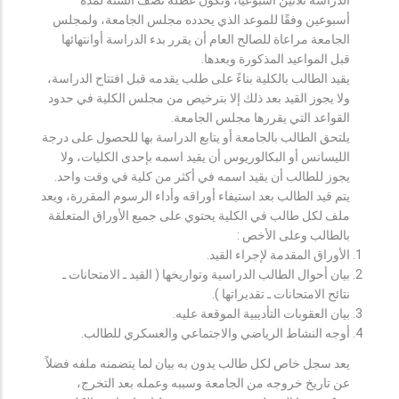
أسبوعين وفقًا للموعد الذي يحدده مجلس الجامعة، ولمجلس
الجامعة مراعاة للصالح العام أن يقرر بدء الدراسة أوانتهائها
قبل المواعيد المذكورة وبعدها.
يقيد الطالب بالكلية بناءً على طلب يقدمه قبل افتتاح الدراسة،
ولا يجوز القيد بعد ذلك إلا بترخيص من مجلس الكلية في حدود
القواعد التي يقررها مجلس الجامعة.
يلتحق الطالب بالجامعة أو يتابع الدراسة بها للحصول على درجة
الليسانس أو البكالوريوس أن يقيد اسمه بإحدى الكليات، ولا
يجوز للطالب أن يقيد اسمه في أكثر من كلية في وقت واحد.
يتم قيد الطالب بعد استيفاء أوراقه وأداء الرسوم المقررة، ويعد
ملف لكل طالب في الكلية يحتوي على جميع الأوراق المتعلقة
بالطالب وعلى الأخص :
الأوراق المقدمة لإجراء القيد.
بيان أحوال الطالب الدراسية وتواريخها ( القيد ـ الامتحانات ـ
نتائح الامتحانات ـ تقديراتها ).
بيان العقوبات التأديبية الموقعة عليه.
أوجه النشاط الرياضي والاجتماعي والعسكري للطالب.
يعد سجل خاص لكل طالب يدون به بيان لما يتضمنه ملفه فضلاً
عن تاريخ خروجه من الجامعة وسببه وعمله بعد التخرج،