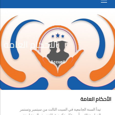
الأحكام العامة
Fil
Accueil
D'Ariane
الأحكام العامة
تبدأ السنة الجامعية في السبت الثالث من سبتمبر وتستمر
الدراسة ثلاثين أسبوعيًا، وتكون عطلة نصف السنة لمدة