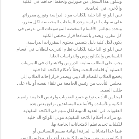
ويتكون هذا السجل من صورتين وتحفظ احداهما في الكلية
والأخرى في الجامعة.
تبين اللوائح الداخلية للكليات مواد الدراسة وتوزيع مقرراتها
على سنوات الدراسة وعدد الساعات المخصصة لكل مقرر،
وتحدد مجالس الأقسام المختصة الموضوعات التي تدرس في
كل مقرر، ويصدر باعتمادها قرار مجلس الكلية.
يكون لكل كلية دليل يتضمن محتوى المقررات الدراسية.
تبين اللوائح الداخلية للكليات نظام التدريب للطلاب في أقسام
الليسانس والبكالوريوس والدراسات العليا.
يجب على الطالب متابعة الدروس والاشتراك في التمرينات
العملية أو قاعات البحث وفقاً لأحكام اللائحة الداخلية.
يخضع الطلاب للنظام التأديبي ويصدر قرار إحالة الطلاب إلى
مجلس التأديب من رئيس الجامعة من تلقاء نفسه أو بناء على
طلب العميد.
لمجلس التأديب توقيع جميع العقوبات ولرئيس الجامعة ولعميد
الكلية وللأساتذة والأساتذة المساعدين توقيع بعض هذه
العقوبات في الحدود المبينة لكل منهم في اللائحة التنفيذية.
مع مراعاة أحكام اللائحة التنفيذية تتولى اللوائح الداخلية
للكليات تحديد نظم الامتحانات الخاصة بها.
فيما عدا امتحانات الفرقة النهائية بقسم الليسانس أو
البكالوريوس يعين مجلس الكلية بعد أخذ رأي مجلس القسم