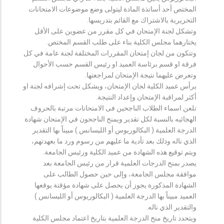
المختص أحد أساتذة المادة ليتولى وضع موضوعات الامتحانات
التحريرية بالاشتراك مع القائم بتدريسها.
وتشكل لجنة الإمتحان في كل مقرر من عضوين على الأقل
يختارهما مجلس الكلية بناء على طلب القسم المختص.
وتتكون من لجان إمتحان المقررات المختلفة لجنة عامة في كل
فرقة او قسم برئاسة العميد او رئيس القسم حسب الأحوال
وتعرض عليهما نتيجة الإمتحان لمراجعتها.
يرأس عميد الكلية لجان الإمتحان، ويشكل تحت إشرافه لجنة او
أكثر لمراقبة الإمتحان وإعداد النتيجة.
تلعن اسماء الطلاب الناجحين فى الامتحانات مرتبة بالحروف
الهجائيه بالنسبة لكل تقدير ويمنح الناجحون في الإمتحان شهادة
الدرجة العلمية ( البكالوريوس أو الليسانس ) مبيناً بها التقدير
الذي ناله وذلك بعد تأدية ما عليهم من رسوم ورد ما بعهدتهم،
ويتم توقيع هذه الشهادة من عميد الكلية ورئيس الجامعة.
يصدر بمنح الدرجات العلمية قرار من رئيس الجامعة بعد
موافقة مجلس الجامعة، وإلى حين حصول الطالب على
الشهادة المذكورة يجوز أن يحصل على شهادة مؤقتة يوقعها
العميد مبيناً بها الدرجة العلمية ( البكالوريوس أو الليسانس )
والتقدير الذي ناله.
ويتحدد تاريخ منح الدرجة العلمية بتاريخ اعتماد مجلس الكلية