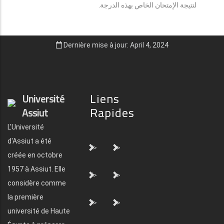
لنتيجة الإمتحان الخاص بهذه الدرجة.
Dernière mise à jour: April 4, 2024
Liens
Université
Rapides
Assiut
L'Université
d'Assiut a été
">
">
créée en octobre
1957 à Assiut. Elle
">
">
considère comme
la première
">
">
université de Haute