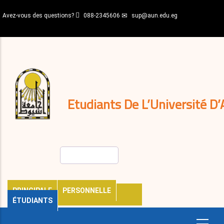
Aller
Avez-vous des questions?
088-2345606
sup@aun.edu.eg
au
contenu
N-
principal
Home
Règlements
&
décisions
Expatriés
Journal
Etudiants De L’Université D’
Rechercher
PRINCIPALE
PERSONNELLE
ÉTUDIANTS