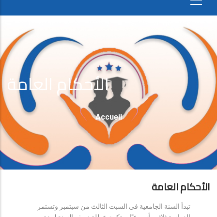
الأحكام العامة
Fil
Accueil
D'Ariane
الأحكام العامة
تبدأ السنة الجامعية في السبت الثالث من سبتمبر وتستمر
الدراسة ثلاثين أسبوعيًا، وتكون عطلة نصف السنة لمدة