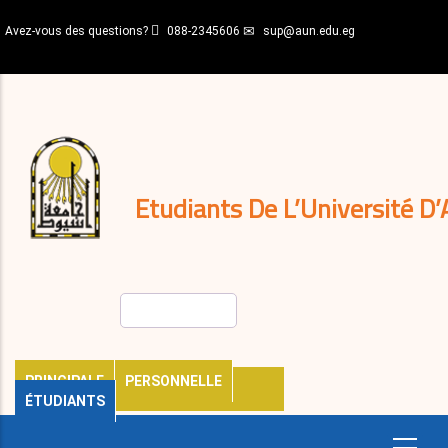
Aller
Avez-vous des questions?
088-2345606
sup@aun.edu.eg
au
contenu
N-
principal
Home
Règlements
&
décisions
Expatriés
Journal
Etudiants De L’Université D’
Rechercher
PRINCIPALE
PERSONNELLE
ÉTUDIANTS