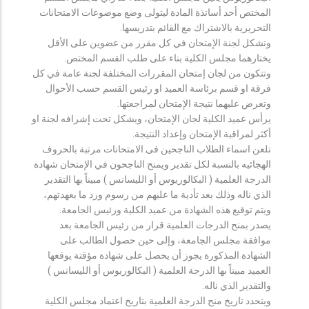
المختص أحد أساتذة المادة ليتولى وضع موضوعات الامتحانات
التحريرية بالاشتراك مع القائم بتدريسها.
وتشكل لجنة الإمتحان في كل مقرر من عضوين على الأقل
يختارهما مجلس الكلية بناء على طلب القسم المختص.
وتتكون من لجان إمتحان المقررات المختلفة لجنة عامة في كل
فرقة او قسم برئاسة العميد او رئيس القسم حسب الأحوال
وتعرض عليهما نتيجة الإمتحان لمراجعتها.
يرأس عميد الكلية لجان الإمتحان، ويشكل تحت إشرافه لجنة او
أكثر لمراقبة الإمتحان وإعداد النتيجة.
تلعن اسماء الطلاب الناجحين فى الامتحانات مرتبة بالحروف
الهجائيه بالنسبة لكل تقدير ويمنح الناجحون في الإمتحان شهادة
الدرجة العلمية ( البكالوريوس أو الليسانس ) مبيناً بها التقدير
الذي ناله وذلك بعد تأدية ما عليهم من رسوم ورد ما بعهدتهم،
ويتم توقيع هذه الشهادة من عميد الكلية ورئيس الجامعة.
يصدر بمنح الدرجات العلمية قرار من رئيس الجامعة بعد
موافقة مجلس الجامعة، وإلى حين حصول الطالب على
الشهادة المذكورة يجوز أن يحصل على شهادة مؤقتة يوقعها
العميد مبيناً بها الدرجة العلمية ( البكالوريوس أو الليسانس )
والتقدير الذي ناله.
ويتحدد تاريخ منح الدرجة العلمية بتاريخ اعتماد مجلس الكلية