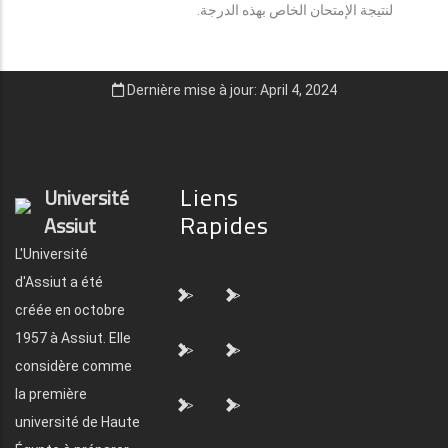
لنتيجة الإمتحان الخاص بهذه الدرجة.
Dernière mise à jour: April 4, 2024
Liens
Université
Rapides
Assiut
L'Université
d'Assiut a été
">
">
créée en octobre
1957 à Assiut. Elle
">
">
considère comme
la première
">
">
université de Haute