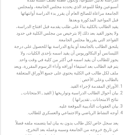
أسبوعين وفقًا للموعد الذي يحدده مجلس الجامعة، ولمجلس
الجامعة مراعاة للصالح العام أن يقرر بدء الدراسة أوانتهائها
قبل المواعيد المذكورة وبعدها.
يقيد الطالب بالكلية بناءً على طلب يقدمه قبل افتتاح الدراسة،
ولا يجوز القيد بعد ذلك إلا بترخيص من مجلس الكلية في حدود
القواعد التي يقررها مجلس الجامعة.
يلتحق الطالب بالجامعة أو يتابع الدراسة بها للحصول على درجة
الليسانس أو البكالوريوس أن يقيد اسمه بإحدى الكليات، ولا
يجوز للطالب أن يقيد اسمه في أكثر من كلية في وقت واحد.
يتم قيد الطالب بعد استيفاء أوراقه وأداء الرسوم المقررة، ويعد
ملف لكل طالب في الكلية يحتوي على جميع الأوراق المتعلقة
بالطالب وعلى الأخص :
الأوراق المقدمة لإجراء القيد.
بيان أحوال الطالب الدراسية وتواريخها ( القيد ـ الامتحانات ـ
نتائح الامتحانات ـ تقديراتها ).
بيان العقوبات التأديبية الموقعة عليه.
أوجه النشاط الرياضي والاجتماعي والعسكري للطالب.
يعد سجل خاص لكل طالب يدون به بيان لما يتضمنه ملفه فضلاً
عن تاريخ خروجه من الجامعة وسببه وعمله بعد التخرج،