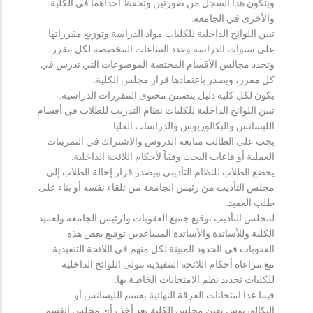
ويتكون هذا السجل من صورتين وتحفظ احداهما في الكلية
والأخرى في الجامعة.
تبين اللوائح الداخلية للكليات مواد الدراسة وتوزيع مقرراتها
على سنوات الدراسة وعدد الساعات المخصصة لكل مقرر،
وتحدد مجالس الأقسام المختصة الموضوعات التي تدرس في
كل مقرر، ويصدر باعتمادها قرار مجلس الكلية.
يكون لكل كلية دليل يتضمن محتوى المقررات الدراسية.
تبين اللوائح الداخلية للكليات نظام التدريب للطلاب في أقسام
الليسانس والبكالوريوس والدراسات العليا.
يجب على الطالب متابعة الدروس والاشتراك في التمرينات
العملية أو قاعات البحث وفقاً لأحكام اللائحة الداخلية.
يخضع الطلاب للنظام التأديبي ويصدر قرار إحالة الطلاب إلى
مجلس التأديب من رئيس الجامعة من تلقاء نفسه أو بناء على
طلب العميد.
لمجلس التأديب توقيع جميع العقوبات ولرئيس الجامعة ولعميد
الكلية وللأساتذة والأساتذة المساعدين توقيع بعض هذه
العقوبات في الحدود المبينة لكل منهم في اللائحة التنفيذية.
مع مراعاة أحكام اللائحة التنفيذية تتولى اللوائح الداخلية
للكليات تحديد نظم الامتحانات الخاصة بها.
فيما عدا امتحانات الفرقة النهائية بقسم الليسانس أو
البكالوريوس يعين مجلس الكلية بعد أخذ رأي مجلس القسم