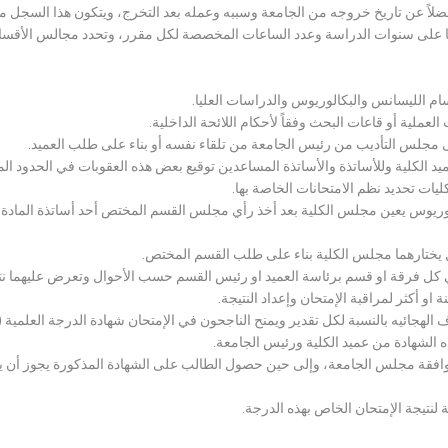
لاً عن تاريخ خروجه من الجامعة وسببه وعمله بعد التخرج، ويتكون هذا السجل م
رراتها على سنوات الدراسة وعدد الساعات المخصصة لكل مقرر، وتحدد مجالس الأ
سام الليسانس والبكالوريوس والدراسات العليا.
ملية أو قاعات البحث وفقاً لأحكام اللائحة الداخلية.
لى مجلس التأديب من رئيس الجامعة من تلقاء نفسه أو بناء على طلب العميد.
 الكلية وللأساتذة والأساتذة المساعدين توقيع بعض هذه العقوبات في الحدود المبين
لكليات تحديد نظم الامتحانات الخاصة بها.
بكالوريوس يعين مجلس الكلية بعد أخذ رأي مجلس القسم المختص أحد أساتذة المادة
يختارهما مجلس الكلية بناء على طلب القسم المختص.
 كل فرقة او قسم برئاسة العميد او رئيس القسم حسب الأحوال وتعرض عليهما نتيج
و أكثر لمراقبة الإمتحان وإعداد النتيجة.
هجائيه بالنسبة لكل تقدير ويمنح الناجحون في الإمتحان شهادة الدرجة العلمية ( الب
ذه الشهادة من عميد الكلية ورئيس الجامعة.
افقة مجلس الجامعة، وإلى حين حصول الطالب على الشهادة المذكورة يجوز أن يحصل
 لنتيجة الإمتحان الخاص بهذه الدرجة.