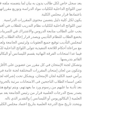
يعد سجل خاص لكل طالب يدون به بيان لما يتضمنه ملفه فض
تبين اللوائح الداخلية للكليات مواد الدراسة وتوزيع مق
باعتمادها قرار مجلس الكلية.
يكون لكل كلية دليل يتضمن محتوى المقررات الدراسية.
تبين اللوائح الداخلية للكليات نظام التدريب للطلاب في أق
يجب على الطالب متابعة الدروس والاشتراك في التمرينات الع
يخضع الطلاب للنظام التأديبي ويصدر قرار إحالة الطلاب إ
لمجلس التأديب توقيع جميع العقوبات ولرئيس الجامعة ولعميد
مع مراعاة أحكام اللائحة التنفيذية تتولى اللوائح الداخلية ل
فيما عدا امتحانات الفرقة النهائية بقسم الليسانس أو ال
القائم بتدريسها.
وتشكل لجنة الإمتحان في كل مقرر من عضوين على الأقل 
وتتكون من لجان إمتحان المقررات المختلفة لجنة عامة في
يرأس عميد الكلية لجان الإمتحان، ويشكل تحت إشرافه لجنة ا
تلعن اسماء الطلاب الناجحين فى الامتحانات مرتبة بالحروف ال
بعد تأدية ما عليهم من رسوم ورد ما بعهدتهم، ويتم توقيع ه
يصدر بمنح الدرجات العلمية قرار من رئيس الجامعة بعد مو
العلمية ( البكالوريوس أو الليسانس ) والتقدير الذي ناله.
ويتحدد تاريخ منح الدرجة العلمية بتاريخ اعتماد مجلس الكلية