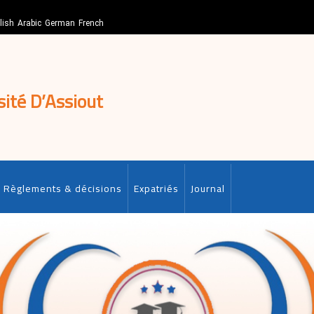
lish
Arabic
German
French
sité D’Assiout
Règlements & décisions
Expatriés
Journal