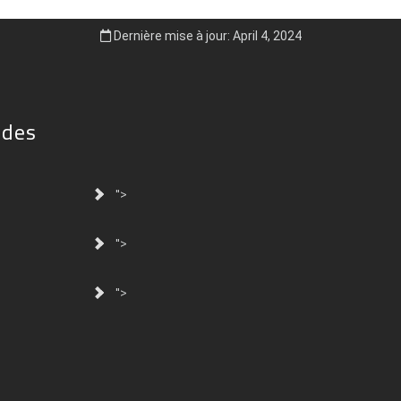
Dernière mise à jour: April 4, 2024
ides
">
">
">