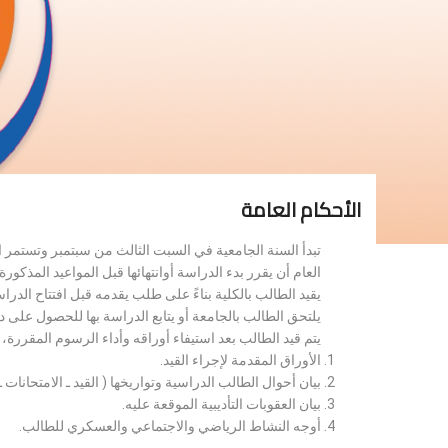
الأحكام العامة
تبدأ السنة الجامعية في السبت الثالث من سبتمبر وتستمر 
العام أن يقرر بدء الدراسة أوانتهائها قبل المواعيد المذكورة 
يقيد الطالب بالكلية بناءً على طلب يقدمه قبل افتتاح الدر
يلتحق الطالب بالجامعة أو يتابع الدراسة بها للحصول على 
يتم قيد الطالب بعد استيفاء أوراقه وأداء الرسوم المقررة
الأوراق المقدمة لإجراء القيد.
بيان أحوال الطالب الدراسية وتواريخها ( القيد ـ الامتحانات ـ ن
بيان العقوبات التأديبية الموقعة عليه.
أوجه النشاط الرياضي والاجتماعي والعسكري للطالب.