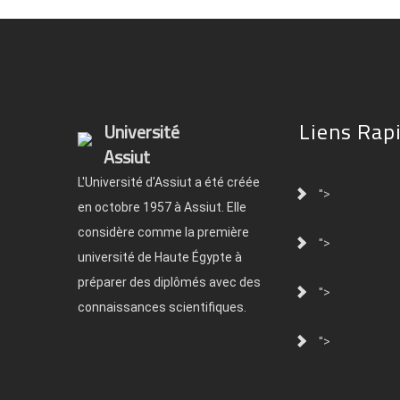
Liens Rap
Université
Assiut
L'Université d'Assiut a été créée
">
en octobre 1957 à Assiut. Elle
considère comme la première
">
université de Haute Égypte à
préparer des diplômés avec des
">
connaissances scientifiques.
">