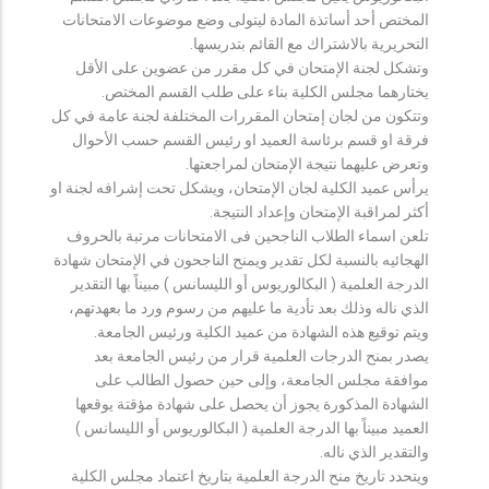
المختص أحد أساتذة المادة ليتولى وضع موضوعات الامتحانات
التحريرية بالاشتراك مع القائم بتدريسها.
وتشكل لجنة الإمتحان في كل مقرر من عضوين على الأقل
يختارهما مجلس الكلية بناء على طلب القسم المختص.
وتتكون من لجان إمتحان المقررات المختلفة لجنة عامة في كل
فرقة او قسم برئاسة العميد او رئيس القسم حسب الأحوال
وتعرض عليهما نتيجة الإمتحان لمراجعتها.
يرأس عميد الكلية لجان الإمتحان، ويشكل تحت إشرافه لجنة او
أكثر لمراقبة الإمتحان وإعداد النتيجة.
تلعن اسماء الطلاب الناجحين فى الامتحانات مرتبة بالحروف
الهجائيه بالنسبة لكل تقدير ويمنح الناجحون في الإمتحان شهادة
الدرجة العلمية ( البكالوريوس أو الليسانس ) مبيناً بها التقدير
الذي ناله وذلك بعد تأدية ما عليهم من رسوم ورد ما بعهدتهم،
ويتم توقيع هذه الشهادة من عميد الكلية ورئيس الجامعة.
يصدر بمنح الدرجات العلمية قرار من رئيس الجامعة بعد
موافقة مجلس الجامعة، وإلى حين حصول الطالب على
الشهادة المذكورة يجوز أن يحصل على شهادة مؤقتة يوقعها
العميد مبيناً بها الدرجة العلمية ( البكالوريوس أو الليسانس )
والتقدير الذي ناله.
ويتحدد تاريخ منح الدرجة العلمية بتاريخ اعتماد مجلس الكلية