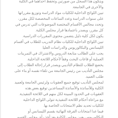
ويتكون هذا السجل من صورتين وتحفظ احداهما في الكلية
والأخرى في الجامعة.
تبين اللوائح الداخلية للكليات مواد الدراسة وتوزيع مقرراتها
على سنوات الدراسة وعدد الساعات المخصصة لكل مقرر،
وتحدد مجالس الأقسام المختصة الموضوعات التي تدرس في
كل مقرر، ويصدر باعتمادها قرار مجلس الكلية.
يكون لكل كلية دليل يتضمن محتوى المقررات الدراسية.
تبين اللوائح الداخلية للكليات نظام التدريب للطلاب في أقسام
الليسانس والبكالوريوس والدراسات العليا.
يجب على الطالب متابعة الدروس والاشتراك في التمرينات
العملية أو قاعات البحث وفقاً لأحكام اللائحة الداخلية.
يخضع الطلاب للنظام التأديبي ويصدر قرار إحالة الطلاب إلى
مجلس التأديب من رئيس الجامعة من تلقاء نفسه أو بناء على
طلب العميد.
لمجلس التأديب توقيع جميع العقوبات ولرئيس الجامعة ولعميد
الكلية وللأساتذة والأساتذة المساعدين توقيع بعض هذه
العقوبات في الحدود المبينة لكل منهم في اللائحة التنفيذية.
مع مراعاة أحكام اللائحة التنفيذية تتولى اللوائح الداخلية
للكليات تحديد نظم الامتحانات الخاصة بها.
فيما عدا امتحانات الفرقة النهائية بقسم الليسانس أو
البكالوريوس يعين مجلس الكلية بعد أخذ رأي مجلس القسم