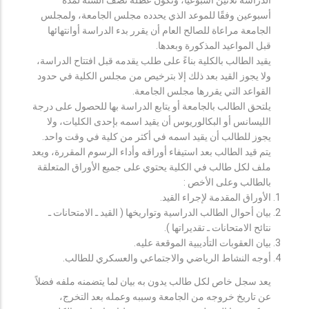
أسبوعين وفقًا للموعد الذي يحدده مجلس الجامعة، ولمجلس
الجامعة مراعاة للصالح العام أن يقرر بدء الدراسة أوانتهائها
قبل المواعيد المذكورة وبعدها.
يقيد الطالب بالكلية بناءً على طلب يقدمه قبل افتتاح الدراسة،
ولا يجوز القيد بعد ذلك إلا بترخيص من مجلس الكلية في حدود
القواعد التي يقررها مجلس الجامعة.
يلتحق الطالب بالجامعة أو يتابع الدراسة بها للحصول على درجة
الليسانس أو البكالوريوس أن يقيد اسمه بإحدى الكليات، ولا
يجوز للطالب أن يقيد اسمه في أكثر من كلية في وقت واحد.
يتم قيد الطالب بعد استيفاء أوراقه وأداء الرسوم المقررة، ويعد
ملف لكل طالب في الكلية يحتوي على جميع الأوراق المتعلقة
بالطالب وعلى الأخص :
الأوراق المقدمة لإجراء القيد.
بيان أحوال الطالب الدراسية وتواريخها ( القيد ـ الامتحانات ـ
نتائح الامتحانات ـ تقديراتها ).
بيان العقوبات التأديبية الموقعة عليه.
أوجه النشاط الرياضي والاجتماعي والعسكري للطالب.
يعد سجل خاص لكل طالب يدون به بيان لما يتضمنه ملفه فضلاً
عن تاريخ خروجه من الجامعة وسببه وعمله بعد التخرج،