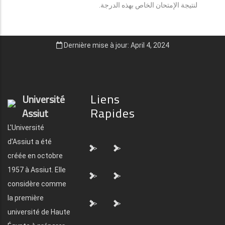
لنتيجة الإمتحان الخاص بهذه الدرجة.
Dernière mise à jour: April 4, 2024
Liens
Université
Rapides
Assiut
L'Université
d'Assiut a été
">
">
créée en octobre
1957 à Assiut. Elle
">
">
considère comme
la première
">
">
université de Haute