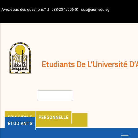
Aller
Avez-vous des questions?
088-2345606
sup@aun.edu.eg
au
contenu
N-
principal
Home
Règlements
&
décisions
Expatriés
Journal
Etudiants De L’Université D’
Rechercher
PRINCIPALE
PERSONNELLE
ÉTUDIANTS