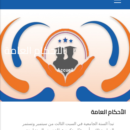
الأحكام العامة
Fil
Accueil
D'Ariane
الأحكام العامة
تبدأ السنة الجامعية في السبت الثالث من سبتمبر وتستمر
الدراسة ثلاثين أسبوعيًا، وتكون عطلة نصف السنة لمدة