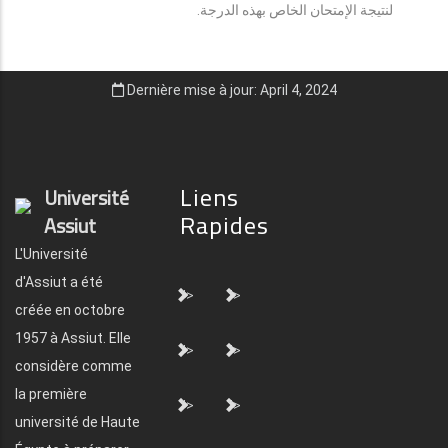
لنتيجة الإمتحان الخاص بهذه الدرجة.
Dernière mise à jour: April 4, 2024
Liens
Université
Rapides
Assiut
L'Université
d'Assiut a été
">
">
créée en octobre
1957 à Assiut. Elle
">
">
considère comme
la première
">
">
université de Haute