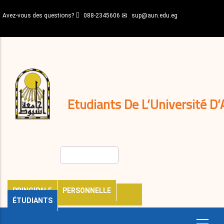
Aller
Avez-vous des questions?
088-2345606
sup@aun.edu.eg
au
contenu
N-
principal
Home
Règlements
&
décisions
Expatriés
Journal
Etudiants De L’Université D’
Rechercher
PRINCIPALE
PERSONNELLE
ÉTUDIANTS