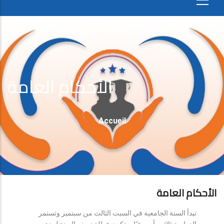
الأحكام العامة
Fil
Accueil
D'Ariane
الأحكام العامة
تبدأ السنة الجامعية في السبت الثالث من سبتمبر وتستمر
الدراسة ثلاثين أسبوعيًا، وتكون عطلة نصف السنة لمدة