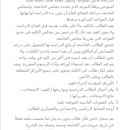
أسبوعين وفقًا للموعد الذي يحدده مجلس الجامعة، ولمجلس
الجامعة مراعاة للصالح العام أن يقرر بدء الدراسة أوانتهائها
قبل المواعيد المذكورة وبعدها.
يقيد الطالب بالكلية بناءً على طلب يقدمه قبل افتتاح الدراسة،
ولا يجوز القيد بعد ذلك إلا بترخيص من مجلس الكلية في حدود
القواعد التي يقررها مجلس الجامعة.
يلتحق الطالب بالجامعة أو يتابع الدراسة بها للحصول على درجة
الليسانس أو البكالوريوس أن يقيد اسمه بإحدى الكليات، ولا
يجوز للطالب أن يقيد اسمه في أكثر من كلية في وقت واحد.
يتم قيد الطالب بعد استيفاء أوراقه وأداء الرسوم المقررة، ويعد
ملف لكل طالب في الكلية يحتوي على جميع الأوراق المتعلقة
بالطالب وعلى الأخص :
الأوراق المقدمة لإجراء القيد.
بيان أحوال الطالب الدراسية وتواريخها ( القيد ـ الامتحانات ـ
نتائح الامتحانات ـ تقديراتها ).
بيان العقوبات التأديبية الموقعة عليه.
أوجه النشاط الرياضي والاجتماعي والعسكري للطالب.
يعد سجل خاص لكل طالب يدون به بيان لما يتضمنه ملفه فضلاً
عن تاريخ خروجه من الجامعة وسببه وعمله بعد التخرج،