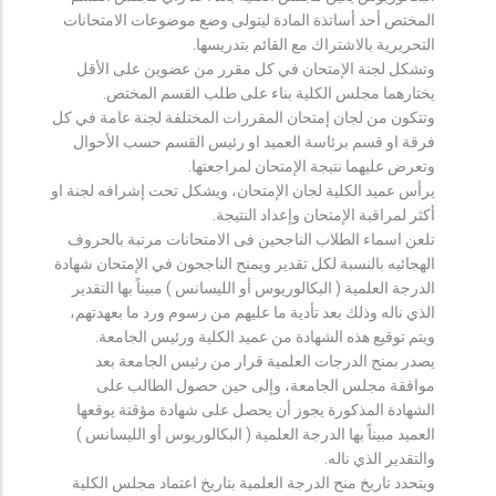
المختص أحد أساتذة المادة ليتولى وضع موضوعات الامتحانات
التحريرية بالاشتراك مع القائم بتدريسها.
وتشكل لجنة الإمتحان في كل مقرر من عضوين على الأقل
يختارهما مجلس الكلية بناء على طلب القسم المختص.
وتتكون من لجان إمتحان المقررات المختلفة لجنة عامة في كل
فرقة او قسم برئاسة العميد او رئيس القسم حسب الأحوال
وتعرض عليهما نتيجة الإمتحان لمراجعتها.
يرأس عميد الكلية لجان الإمتحان، ويشكل تحت إشرافه لجنة او
أكثر لمراقبة الإمتحان وإعداد النتيجة.
تلعن اسماء الطلاب الناجحين فى الامتحانات مرتبة بالحروف
الهجائيه بالنسبة لكل تقدير ويمنح الناجحون في الإمتحان شهادة
الدرجة العلمية ( البكالوريوس أو الليسانس ) مبيناً بها التقدير
الذي ناله وذلك بعد تأدية ما عليهم من رسوم ورد ما بعهدتهم،
ويتم توقيع هذه الشهادة من عميد الكلية ورئيس الجامعة.
يصدر بمنح الدرجات العلمية قرار من رئيس الجامعة بعد
موافقة مجلس الجامعة، وإلى حين حصول الطالب على
الشهادة المذكورة يجوز أن يحصل على شهادة مؤقتة يوقعها
العميد مبيناً بها الدرجة العلمية ( البكالوريوس أو الليسانس )
والتقدير الذي ناله.
ويتحدد تاريخ منح الدرجة العلمية بتاريخ اعتماد مجلس الكلية