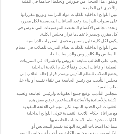
ويتكون هذا السجل من صورتين وتحفظ احداهما في الكلية
والأخرى في الجامعة.
تبين اللوائح الداخلية للكليات مواد الدراسة وتوزيع مقرراتها
على سنوات الدراسة وعدد الساعات المخصصة لكل مقرر،
وتحدد مجالس الأقسام المختصة الموضوعات التي تدرس في
كل مقرر، ويصدر باعتمادها قرار مجلس الكلية.
يكون لكل كلية دليل يتضمن محتوى المقررات الدراسية.
تبين اللوائح الداخلية للكليات نظام التدريب للطلاب في أقسام
الليسانس والبكالوريوس والدراسات العليا.
يجب على الطالب متابعة الدروس والاشتراك في التمرينات
العملية أو قاعات البحث وفقاً لأحكام اللائحة الداخلية.
يخضع الطلاب للنظام التأديبي ويصدر قرار إحالة الطلاب إلى
مجلس التأديب من رئيس الجامعة من تلقاء نفسه أو بناء على
طلب العميد.
لمجلس التأديب توقيع جميع العقوبات ولرئيس الجامعة ولعميد
الكلية وللأساتذة والأساتذة المساعدين توقيع بعض هذه
العقوبات في الحدود المبينة لكل منهم في اللائحة التنفيذية.
مع مراعاة أحكام اللائحة التنفيذية تتولى اللوائح الداخلية
للكليات تحديد نظم الامتحانات الخاصة بها.
فيما عدا امتحانات الفرقة النهائية بقسم الليسانس أو
البكالوريوس يعين مجلس الكلية بعد أخذ رأي مجلس القسم