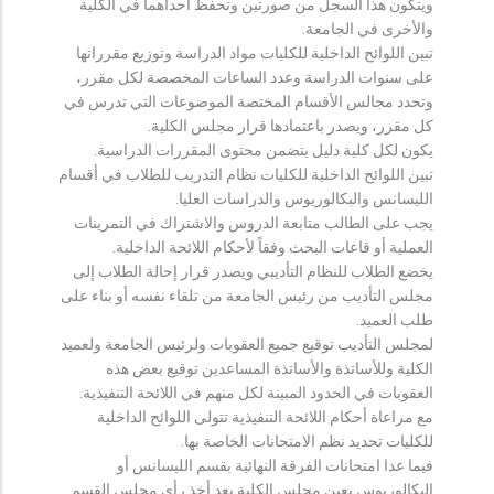
ويتكون هذا السجل من صورتين وتحفظ احداهما في الكلية
والأخرى في الجامعة.
تبين اللوائح الداخلية للكليات مواد الدراسة وتوزيع مقرراتها
على سنوات الدراسة وعدد الساعات المخصصة لكل مقرر،
وتحدد مجالس الأقسام المختصة الموضوعات التي تدرس في
كل مقرر، ويصدر باعتمادها قرار مجلس الكلية.
يكون لكل كلية دليل يتضمن محتوى المقررات الدراسية.
تبين اللوائح الداخلية للكليات نظام التدريب للطلاب في أقسام
الليسانس والبكالوريوس والدراسات العليا.
يجب على الطالب متابعة الدروس والاشتراك في التمرينات
العملية أو قاعات البحث وفقاً لأحكام اللائحة الداخلية.
يخضع الطلاب للنظام التأديبي ويصدر قرار إحالة الطلاب إلى
مجلس التأديب من رئيس الجامعة من تلقاء نفسه أو بناء على
طلب العميد.
لمجلس التأديب توقيع جميع العقوبات ولرئيس الجامعة ولعميد
الكلية وللأساتذة والأساتذة المساعدين توقيع بعض هذه
العقوبات في الحدود المبينة لكل منهم في اللائحة التنفيذية.
مع مراعاة أحكام اللائحة التنفيذية تتولى اللوائح الداخلية
للكليات تحديد نظم الامتحانات الخاصة بها.
فيما عدا امتحانات الفرقة النهائية بقسم الليسانس أو
البكالوريوس يعين مجلس الكلية بعد أخذ رأي مجلس القسم