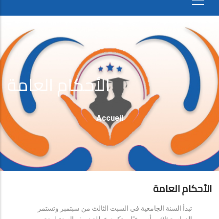
الأحكام العامة
Fil
Accueil
D'Ariane
الأحكام العامة
تبدأ السنة الجامعية في السبت الثالث من سبتمبر وتستمر
الدراسة ثلاثين أسبوعيًا، وتكون عطلة نصف السنة لمدة