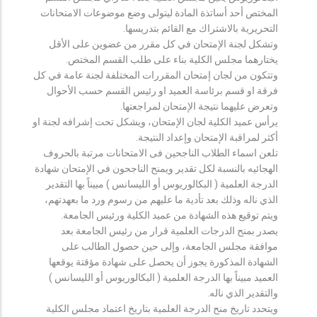
المختص أحد أساتذة المادة ليتولى وضع موضوعات الامتحانات
التحريرية بالاشتراك مع القائم بتدريسها.
وتشكل لجنة الإمتحان في كل مقرر من عضوين على الأقل
يختارهما مجلس الكلية بناء على طلب القسم المختص.
وتتكون من لجان إمتحان المقررات المختلفة لجنة عامة في كل
فرقة او قسم برئاسة العميد او رئيس القسم حسب الأحوال
وتعرض عليهما نتيجة الإمتحان لمراجعتها.
يرأس عميد الكلية لجان الإمتحان، ويشكل تحت إشرافه لجنة او
أكثر لمراقبة الإمتحان وإعداد النتيجة.
تلعن اسماء الطلاب الناجحين فى الامتحانات مرتبة بالحروف
الهجائيه بالنسبة لكل تقدير ويمنح الناجحون في الإمتحان شهادة
الدرجة العلمية ( البكالوريوس أو الليسانس ) مبيناً بها التقدير
الذي ناله وذلك بعد تأدية ما عليهم من رسوم ورد ما بعهدتهم،
ويتم توقيع هذه الشهادة من عميد الكلية ورئيس الجامعة.
يصدر بمنح الدرجات العلمية قرار من رئيس الجامعة بعد
موافقة مجلس الجامعة، وإلى حين حصول الطالب على
الشهادة المذكورة يجوز أن يحصل على شهادة مؤقتة يوقعها
العميد مبيناً بها الدرجة العلمية ( البكالوريوس أو الليسانس )
والتقدير الذي ناله.
ويتحدد تاريخ منح الدرجة العلمية بتاريخ اعتماد مجلس الكلية