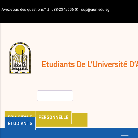
Aller
Avez-vous des questions?
088-2345606
sup@aun.edu.eg
au
contenu
N-
principal
Home
Règlements
&
décisions
Expatriés
Journal
Etudiants De L’Université D’
Rechercher
PRINCIPALE
PERSONNELLE
ÉTUDIANTS