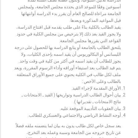
أسبوعين وفقًا للموعد الذي يحدده مجلس الجامعة، ولمجلس
الجامعة مراعاة للصالح العام أن يقرر بدء الدراسة أوانتهائها
قبل المواعيد المذكورة وبعدها.
يقيد الطالب بالكلية بناءً على طلب يقدمه قبل افتتاح الدراسة،
ولا يجوز القيد بعد ذلك إلا بترخيص من مجلس الكلية في حدود
القواعد التي يقررها مجلس الجامعة.
يلتحق الطالب بالجامعة أو يتابع الدراسة بها للحصول على درجة
الليسانس أو البكالوريوس أن يقيد اسمه بإحدى الكليات، ولا
يجوز للطالب أن يقيد اسمه في أكثر من كلية في وقت واحد.
يتم قيد الطالب بعد استيفاء أوراقه وأداء الرسوم المقررة، ويعد
ملف لكل طالب في الكلية يحتوي على جميع الأوراق المتعلقة
بالطالب وعلى الأخص :
الأوراق المقدمة لإجراء القيد.
بيان أحوال الطالب الدراسية وتواريخها ( القيد ـ الامتحانات ـ
نتائح الامتحانات ـ تقديراتها ).
بيان العقوبات التأديبية الموقعة عليه.
أوجه النشاط الرياضي والاجتماعي والعسكري للطالب.
يعد سجل خاص لكل طالب يدون به بيان لما يتضمنه ملفه فضلاً
عن تاريخ خروجه من الجامعة وسببه وعمله بعد التخرج،