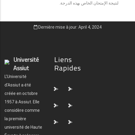
لنتيجة الإمتحان الخاص بهذه الدرجة.
Dernière mise à jour: April 4, 2024
Liens
Université
Rapides
Assiut
L'Université
d'Assiut a été
">
">
créée en octobre
1957 à Assiut. Elle
">
">
considère comme
la première
">
">
université de Haute