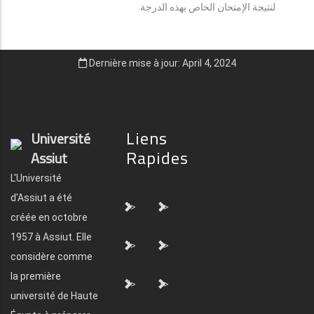
لنتيجة الإمتحان الخاص بهذه الدرجة.
Dernière mise à jour: April 4, 2024
Liens
Université
Rapides
Assiut
L'Université
d'Assiut a été
">
">
créée en octobre
1957 à Assiut. Elle
">
">
considère comme
la première
">
">
université de Haute