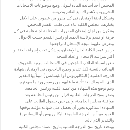
المختص أحد أساتذة المادة ليتولى وضع موضوعات الامتحانات
التحريرية بالاشتراك مع القائم بتدريسها.
وتشكل لجنة الإمتحان في كل مقرر من عضوين على الأقل
يختارهما مجلس الكلية بناء على طلب القسم المختص.
وتتكون من لجان إمتحان المقررات المختلفة لجنة عامة في كل
فرقة او قسم برئاسة العميد او رئيس القسم حسب الأحوال
وتعرض عليهما نتيجة الإمتحان لمراجعتها.
يرأس عميد الكلية لجان الإمتحان، ويشكل تحت إشرافه لجنة او
أكثر لمراقبة الإمتحان وإعداد النتيجة.
تلعن اسماء الطلاب الناجحين فى الامتحانات مرتبة بالحروف
الهجائيه بالنسبة لكل تقدير ويمنح الناجحون في الإمتحان شهادة
الدرجة العلمية ( البكالوريوس أو الليسانس ) مبيناً بها التقدير
الذي ناله وذلك بعد تأدية ما عليهم من رسوم ورد ما بعهدتهم،
ويتم توقيع هذه الشهادة من عميد الكلية ورئيس الجامعة.
يصدر بمنح الدرجات العلمية قرار من رئيس الجامعة بعد
موافقة مجلس الجامعة، وإلى حين حصول الطالب على
الشهادة المذكورة يجوز أن يحصل على شهادة مؤقتة يوقعها
العميد مبيناً بها الدرجة العلمية ( البكالوريوس أو الليسانس )
والتقدير الذي ناله.
ويتحدد تاريخ منح الدرجة العلمية بتاريخ اعتماد مجلس الكلية