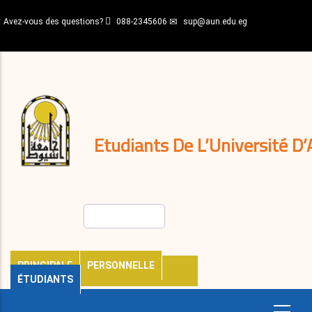
Aller
Avez-vous des questions?
088-2345606
sup@aun.edu.eg
au
contenu
N-
principal
Home
Règlements
&
décisions
Expatriés
Journal
Etudiants De L’Université D’
Rechercher
PRINCIPALE
PERSONNELLE
ÉTUDIANTS