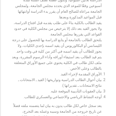
أسبوعين وفقًا للموعد الذي يحدده مجلس الجامعة، ولمجلس
الجامعة مراعاة للصالح العام أن يقرر بدء الدراسة أوانتهائها
قبل المواعيد المذكورة وبعدها.
يقيد الطالب بالكلية بناءً على طلب يقدمه قبل افتتاح الدراسة،
ولا يجوز القيد بعد ذلك إلا بترخيص من مجلس الكلية في حدود
القواعد التي يقررها مجلس الجامعة.
يلتحق الطالب بالجامعة أو يتابع الدراسة بها للحصول على درجة
الليسانس أو البكالوريوس أن يقيد اسمه بإحدى الكليات، ولا
يجوز للطالب أن يقيد اسمه في أكثر من كلية في وقت واحد.
يتم قيد الطالب بعد استيفاء أوراقه وأداء الرسوم المقررة، ويعد
ملف لكل طالب في الكلية يحتوي على جميع الأوراق المتعلقة
بالطالب وعلى الأخص :
الأوراق المقدمة لإجراء القيد.
بيان أحوال الطالب الدراسية وتواريخها ( القيد ـ الامتحانات ـ
نتائح الامتحانات ـ تقديراتها ).
بيان العقوبات التأديبية الموقعة عليه.
أوجه النشاط الرياضي والاجتماعي والعسكري للطالب.
يعد سجل خاص لكل طالب يدون به بيان لما يتضمنه ملفه فضلاً
عن تاريخ خروجه من الجامعة وسببه وعمله بعد التخرج،