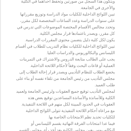
ويتكون هذا السجل من صورتين وتحفظ احداهما في الكلية
والأخرى في الجامعة.
تبين اللوائح الداخلية للكليات مواد الدراسة وتوزيع مقرراتها
على سنوات الدراسة وعدد الساعات المخصصة لكل مقرر،
وتحدد مجالس الأقسام المختصة الموضوعات التي تدرس في
كل مقرر، ويصدر باعتمادها قرار مجلس الكلية.
يكون لكل كلية دليل يتضمن محتوى المقررات الدراسية.
تبين اللوائح الداخلية للكليات نظام التدريب للطلاب في أقسام
الليسانس والبكالوريوس والدراسات العليا.
يجب على الطالب متابعة الدروس والاشتراك في التمرينات
العملية أو قاعات البحث وفقاً لأحكام اللائحة الداخلية.
يخضع الطلاب للنظام التأديبي ويصدر قرار إحالة الطلاب إلى
مجلس التأديب من رئيس الجامعة من تلقاء نفسه أو بناء على
طلب العميد.
لمجلس التأديب توقيع جميع العقوبات ولرئيس الجامعة ولعميد
الكلية وللأساتذة والأساتذة المساعدين توقيع بعض هذه
العقوبات في الحدود المبينة لكل منهم في اللائحة التنفيذية.
مع مراعاة أحكام اللائحة التنفيذية تتولى اللوائح الداخلية
للكليات تحديد نظم الامتحانات الخاصة بها.
فيما عدا امتحانات الفرقة النهائية بقسم الليسانس أو
البكالوريوس يعين مجلس الكلية بعد أخذ رأي مجلس القسم