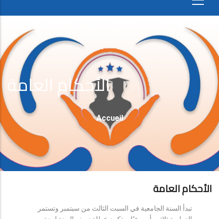
الأحكام العامة
Fil
Accueil
D'Ariane
الأحكام العامة
تبدأ السنة الجامعية في السبت الثالث من سبتمبر وتستمر
الدراسة ثلاثين أسبوعيًا، وتكون عطلة نصف السنة لمدة