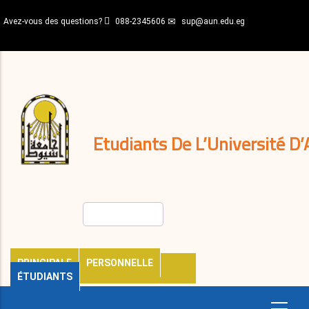
Aller
Avez-vous des questions?
088-2345606
sup@aun.edu.eg
au
contenu
N-
principal
Home
Règlements
&
décisions
Expatriés
Journal
Etudiants De L’Université D’
Rechercher
PRINCIPALE
PERSONNELLE
ÉTUDIANTS