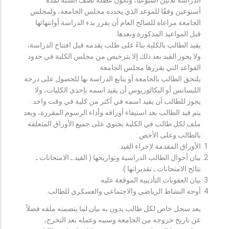
أسبوعين وفقًا للموعد الذي يحدده مجلس الجامعة، ولمجلس
الجامعة مراعاة للصالح العام أن يقرر بدء الدراسة أوانتهائها
قبل المواعيد المذكورة وبعدها.
يقيد الطالب بالكلية بناءً على طلب يقدمه قبل افتتاح الدراسة،
ولا يجوز القيد بعد ذلك إلا بترخيص من مجلس الكلية في حدود
القواعد التي يقررها مجلس الجامعة.
يلتحق الطالب بالجامعة أو يتابع الدراسة بها للحصول على درجة
الليسانس أو البكالوريوس أن يقيد اسمه بإحدى الكليات، ولا
يجوز للطالب أن يقيد اسمه في أكثر من كلية في وقت واحد.
يتم قيد الطالب بعد استيفاء أوراقه وأداء الرسوم المقررة، ويعد
ملف لكل طالب في الكلية يحتوي على جميع الأوراق المتعلقة
بالطالب وعلى الأخص :
الأوراق المقدمة لإجراء القيد.
بيان أحوال الطالب الدراسية وتواريخها ( القيد ـ الامتحانات ـ
نتائح الامتحانات ـ تقديراتها ).
بيان العقوبات التأديبية الموقعة عليه.
أوجه النشاط الرياضي والاجتماعي والعسكري للطالب.
يعد سجل خاص لكل طالب يدون به بيان لما يتضمنه ملفه فضلاً
عن تاريخ خروجه من الجامعة وسببه وعمله بعد التخرج،