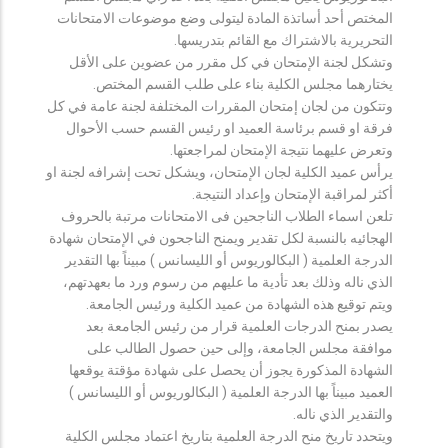
المختص أحد أساتذة المادة ليتولى وضع موضوعات الامتحانات
التحريرية بالاشتراك مع القائم بتدريسها.
وتشكل لجنة الإمتحان في كل مقرر من عضوين على الأقل
يختارهما مجلس الكلية بناء على طلب القسم المختص.
وتتكون من لجان إمتحان المقررات المختلفة لجنة عامة في كل
فرقة او قسم برئاسة العميد او رئيس القسم حسب الأحوال
وتعرض عليهما نتيجة الإمتحان لمراجعتها.
يرأس عميد الكلية لجان الإمتحان، ويشكل تحت إشرافه لجنة او
أكثر لمراقبة الإمتحان وإعداد النتيجة.
تلعن اسماء الطلاب الناجحين فى الامتحانات مرتبة بالحروف
الهجائيه بالنسبة لكل تقدير ويمنح الناجحون في الإمتحان شهادة
الدرجة العلمية ( البكالوريوس أو الليسانس ) مبيناً بها التقدير
الذي ناله وذلك بعد تأدية ما عليهم من رسوم ورد ما بعهدتهم،
ويتم توقيع هذه الشهادة من عميد الكلية ورئيس الجامعة.
يصدر بمنح الدرجات العلمية قرار من رئيس الجامعة بعد
موافقة مجلس الجامعة، وإلى حين حصول الطالب على
الشهادة المذكورة يجوز أن يحصل على شهادة مؤقتة يوقعها
العميد مبيناً بها الدرجة العلمية ( البكالوريوس أو الليسانس )
والتقدير الذي ناله.
ويتحدد تاريخ منح الدرجة العلمية بتاريخ اعتماد مجلس الكلية