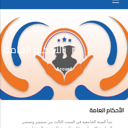
الأحكام العامة
Fil
Accueil
D'Ariane
الأحكام العامة
تبدأ السنة الجامعية في السبت الثالث من سبتمبر وتستمر
الدراسة ثلاثين أسبوعيًا، وتكون عطلة نصف السنة لمدة