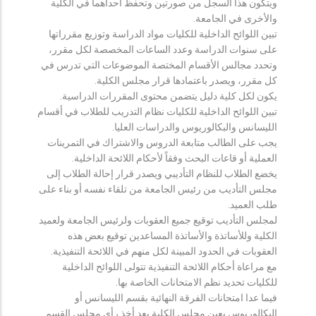
ويتكون هذا السجل من صورتين وتحفظ احداهما في الكلية
والأخرى في الجامعة.
تبين اللوائح الداخلية للكليات مواد الدراسة وتوزيع مقرراتها
على سنوات الدراسة وعدد الساعات المخصصة لكل مقرر،
وتحدد مجالس الأقسام المختصة الموضوعات التي تدرس في
كل مقرر، ويصدر باعتمادها قرار مجلس الكلية.
يكون لكل كلية دليل يتضمن محتوى المقررات الدراسية.
تبين اللوائح الداخلية للكليات نظام التدريب للطلاب في أقسام
الليسانس والبكالوريوس والدراسات العليا.
يجب على الطالب متابعة الدروس والاشتراك في التمرينات
العملية أو قاعات البحث وفقاً لأحكام اللائحة الداخلية.
يخضع الطلاب للنظام التأديبي ويصدر قرار إحالة الطلاب إلى
مجلس التأديب من رئيس الجامعة من تلقاء نفسه أو بناء على
طلب العميد.
لمجلس التأديب توقيع جميع العقوبات ولرئيس الجامعة ولعميد
الكلية وللأساتذة والأساتذة المساعدين توقيع بعض هذه
العقوبات في الحدود المبينة لكل منهم في اللائحة التنفيذية.
مع مراعاة أحكام اللائحة التنفيذية تتولى اللوائح الداخلية
للكليات تحديد نظم الامتحانات الخاصة بها.
فيما عدا امتحانات الفرقة النهائية بقسم الليسانس أو
البكالوريوس يعين مجلس الكلية بعد أخذ رأي مجلس القسم