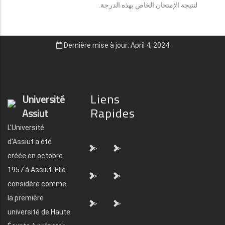
لنتيجة الإمتحان الخاص بهذه الدرجة.
Dernière mise à jour: April 4, 2024
Liens
Université
Rapides
Assiut
L'Université
d'Assiut a été
">
">
créée en octobre
1957 à Assiut. Elle
">
">
considère comme
la première
">
">
université de Haute