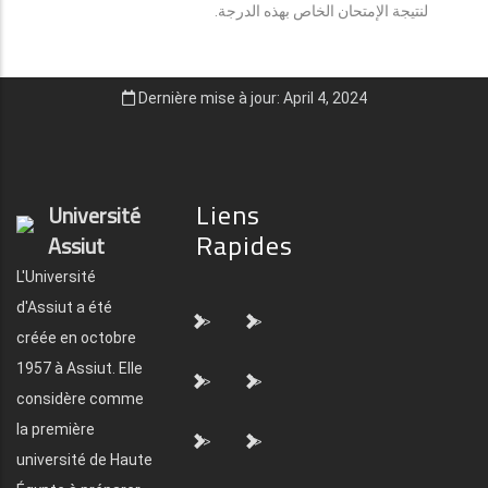
لنتيجة الإمتحان الخاص بهذه الدرجة.
Dernière mise à jour: April 4, 2024
Liens
Université
Rapides
Assiut
L'Université
d'Assiut a été
">
">
créée en octobre
1957 à Assiut. Elle
">
">
considère comme
la première
">
">
université de Haute