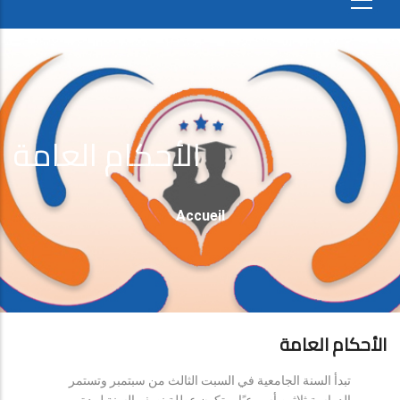
الأحكام العامة
Fil
Accueil
D'Ariane
الأحكام العامة
تبدأ السنة الجامعية في السبت الثالث من سبتمبر وتستمر
الدراسة ثلاثين أسبوعيًا، وتكون عطلة نصف السنة لمدة