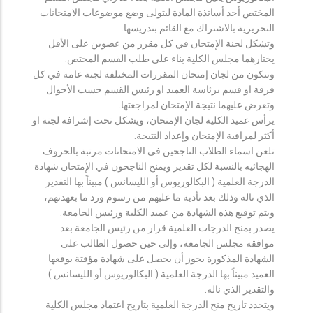
المختص أحد أساتذة المادة ليتولى وضع موضوعات الامتحانات
التحريرية بالاشتراك مع القائم بتدريسها.
وتشكل لجنة الإمتحان في كل مقرر من عضوين على الأقل
يختارهما مجلس الكلية بناء على طلب القسم المختص.
وتتكون من لجان إمتحان المقررات المختلفة لجنة عامة في كل
فرقة او قسم برئاسة العميد او رئيس القسم حسب الأحوال
وتعرض عليهما نتيجة الإمتحان لمراجعتها.
يرأس عميد الكلية لجان الإمتحان، ويشكل تحت إشرافه لجنة او
أكثر لمراقبة الإمتحان وإعداد النتيجة.
تلعن اسماء الطلاب الناجحين فى الامتحانات مرتبة بالحروف
الهجائيه بالنسبة لكل تقدير ويمنح الناجحون في الإمتحان شهادة
الدرجة العلمية ( البكالوريوس أو الليسانس ) مبيناً بها التقدير
الذي ناله وذلك بعد تأدية ما عليهم من رسوم ورد ما بعهدتهم،
ويتم توقيع هذه الشهادة من عميد الكلية ورئيس الجامعة.
يصدر بمنح الدرجات العلمية قرار من رئيس الجامعة بعد
موافقة مجلس الجامعة، وإلى حين حصول الطالب على
الشهادة المذكورة يجوز أن يحصل على شهادة مؤقتة يوقعها
العميد مبيناً بها الدرجة العلمية ( البكالوريوس أو الليسانس )
والتقدير الذي ناله.
ويتحدد تاريخ منح الدرجة العلمية بتاريخ اعتماد مجلس الكلية