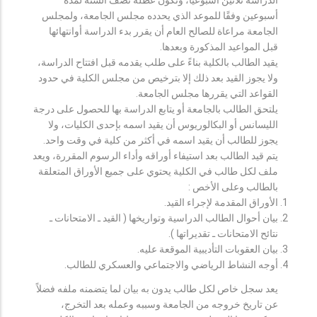
أسبوعين وفقًا للموعد الذي يحدده مجلس الجامعة، ولمجلس
الجامعة مراعاة للصالح العام أن يقرر بدء الدراسة أوانتهائها
قبل المواعيد المذكورة وبعدها.
يقيد الطالب بالكلية بناءً على طلب يقدمه قبل افتتاح الدراسة،
ولا يجوز القيد بعد ذلك إلا بترخيص من مجلس الكلية في حدود
القواعد التي يقررها مجلس الجامعة.
يلتحق الطالب بالجامعة أو يتابع الدراسة بها للحصول على درجة
الليسانس أو البكالوريوس أن يقيد اسمه بإحدى الكليات، ولا
يجوز للطالب أن يقيد اسمه في أكثر من كلية في وقت واحد.
يتم قيد الطالب بعد استيفاء أوراقه وأداء الرسوم المقررة، ويعد
ملف لكل طالب في الكلية يحتوي على جميع الأوراق المتعلقة
بالطالب وعلى الأخص :
الأوراق المقدمة لإجراء القيد.
بيان أحوال الطالب الدراسية وتواريخها ( القيد ـ الامتحانات ـ
نتائح الامتحانات ـ تقديراتها ).
بيان العقوبات التأديبية الموقعة عليه.
أوجه النشاط الرياضي والاجتماعي والعسكري للطالب.
يعد سجل خاص لكل طالب يدون به بيان لما يتضمنه ملفه فضلاً
عن تاريخ خروجه من الجامعة وسببه وعمله بعد التخرج،