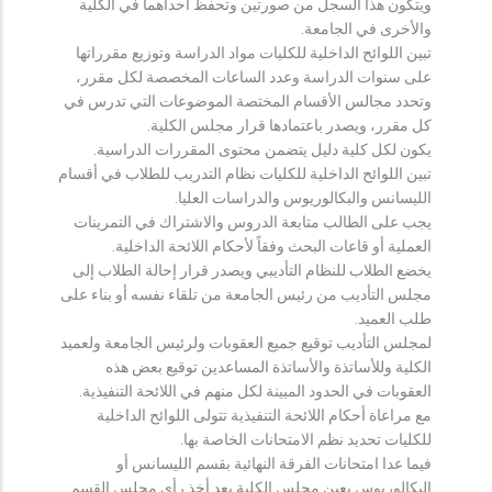
ويتكون هذا السجل من صورتين وتحفظ احداهما في الكلية
والأخرى في الجامعة.
تبين اللوائح الداخلية للكليات مواد الدراسة وتوزيع مقرراتها
على سنوات الدراسة وعدد الساعات المخصصة لكل مقرر،
وتحدد مجالس الأقسام المختصة الموضوعات التي تدرس في
كل مقرر، ويصدر باعتمادها قرار مجلس الكلية.
يكون لكل كلية دليل يتضمن محتوى المقررات الدراسية.
تبين اللوائح الداخلية للكليات نظام التدريب للطلاب في أقسام
الليسانس والبكالوريوس والدراسات العليا.
يجب على الطالب متابعة الدروس والاشتراك في التمرينات
العملية أو قاعات البحث وفقاً لأحكام اللائحة الداخلية.
يخضع الطلاب للنظام التأديبي ويصدر قرار إحالة الطلاب إلى
مجلس التأديب من رئيس الجامعة من تلقاء نفسه أو بناء على
طلب العميد.
لمجلس التأديب توقيع جميع العقوبات ولرئيس الجامعة ولعميد
الكلية وللأساتذة والأساتذة المساعدين توقيع بعض هذه
العقوبات في الحدود المبينة لكل منهم في اللائحة التنفيذية.
مع مراعاة أحكام اللائحة التنفيذية تتولى اللوائح الداخلية
للكليات تحديد نظم الامتحانات الخاصة بها.
فيما عدا امتحانات الفرقة النهائية بقسم الليسانس أو
البكالوريوس يعين مجلس الكلية بعد أخذ رأي مجلس القسم