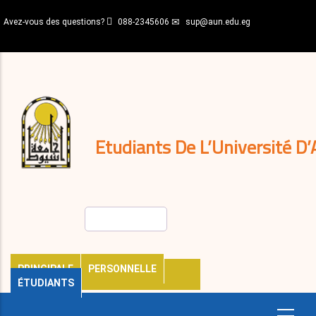
Aller
Avez-vous des questions?
088-2345606
sup@aun.edu.eg
au
contenu
N-
principal
Home
Règlements
&
décisions
Expatriés
Journal
Etudiants De L’Université D’
Rechercher
PRINCIPALE
PERSONNELLE
ÉTUDIANTS