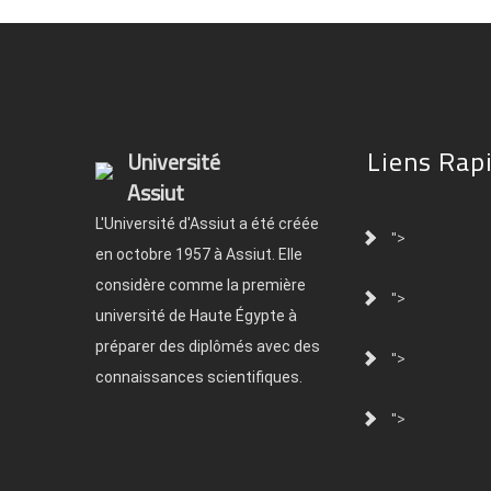
Liens Rap
Université
Assiut
L'Université d'Assiut a été créée
">
en octobre 1957 à Assiut. Elle
considère comme la première
">
université de Haute Égypte à
préparer des diplômés avec des
">
connaissances scientifiques.
">