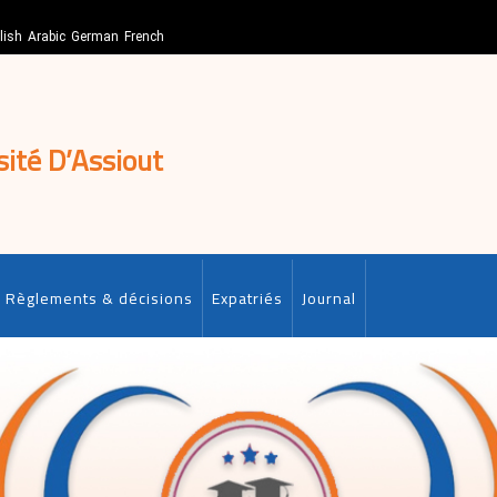
lish
Arabic
German
French
sité D’Assiout
Règlements & décisions
Expatriés
Journal