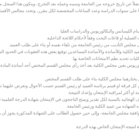
لاً عن تاريخ خروجه من الجامعة وسببه وعمله بعد التخرج، ويتكون هذا السجل م
رراتها على سنوات الدراسة وعدد الساعات المخصصة لكل مقرر، وتحدد مجالس الأ
سام الليسانس والبكالوريوس والدراسات العليا.
ملية أو قاعات البحث وفقاً لأحكام اللائحة الداخلية.
لى مجلس التأديب من رئيس الجامعة من تلقاء نفسه أو بناء على طلب العميد.
 الكلية وللأساتذة والأساتذة المساعدين توقيع بعض هذه العقوبات في الحدود المبين
لكليات تحديد نظم الامتحانات الخاصة بها.
بكالوريوس يعين مجلس الكلية بعد أخذ رأي مجلس القسم المختص أحد أساتذة المادة
يختارهما مجلس الكلية بناء على طلب القسم المختص.
 كل فرقة او قسم برئاسة العميد او رئيس القسم حسب الأحوال وتعرض عليهما نتيج
و أكثر لمراقبة الإمتحان وإعداد النتيجة.
هجائيه بالنسبة لكل تقدير ويمنح الناجحون في الإمتحان شهادة الدرجة العلمية ( الب
ذه الشهادة من عميد الكلية ورئيس الجامعة.
افقة مجلس الجامعة، وإلى حين حصول الطالب على الشهادة المذكورة يجوز أن يحصل
 لنتيجة الإمتحان الخاص بهذه الدرجة.