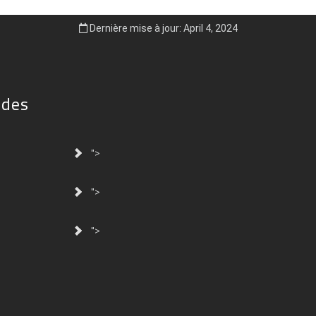
Dernière mise à jour: April 4, 2024
ides
">
">
">