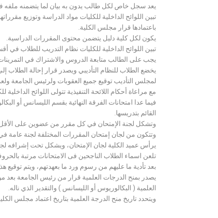
يعد سجل خاص لكل طالب يدون به بيان لما يتضمنه ملفه فض
تبين اللوائح الداخلية للكليات مواد الدراسة وتوزيع مق
باعتمادها قرار مجلس الكلية.
يكون لكل كلية دليل يتضمن محتوى المقررات الدراسية.
تبين اللوائح الداخلية للكليات نظام التدريب للطلاب في أق
يجب على الطالب متابعة الدروس والاشتراك في التمرينات الع
يخضع الطلاب للنظام التأديبي ويصدر قرار إحالة الطلاب إ
لمجلس التأديب توقيع جميع العقوبات ولرئيس الجامعة ولعميد
مع مراعاة أحكام اللائحة التنفيذية تتولى اللوائح الداخلية ل
فيما عدا امتحانات الفرقة النهائية بقسم الليسانس أو ال
القائم بتدريسها.
وتشكل لجنة الإمتحان في كل مقرر من عضوين على الأقل 
وتتكون من لجان إمتحان المقررات المختلفة لجنة عامة في
يرأس عميد الكلية لجان الإمتحان، ويشكل تحت إشرافه لجنة ا
تلعن اسماء الطلاب الناجحين فى الامتحانات مرتبة بالحروف ال
بعد تأدية ما عليهم من رسوم ورد ما بعهدتهم، ويتم توقيع ه
يصدر بمنح الدرجات العلمية قرار من رئيس الجامعة بعد مو
العلمية ( البكالوريوس أو الليسانس ) والتقدير الذي ناله.
ويتحدد تاريخ منح الدرجة العلمية بتاريخ اعتماد مجلس الكلية