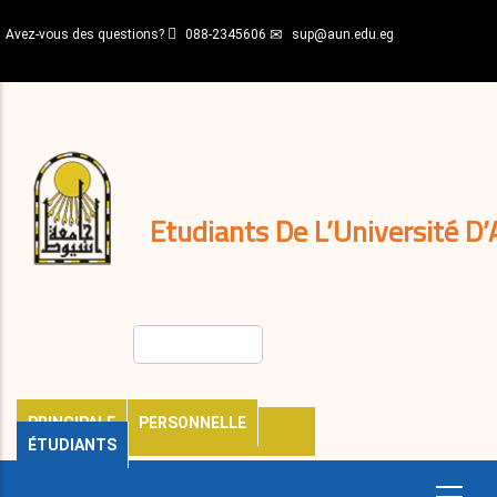
Aller
Avez-vous des questions?
088-2345606
sup@aun.edu.eg
au
contenu
N-
principal
Home
Règlements
&
décisions
Expatriés
Journal
Etudiants De L’Université D’
Rechercher
PRINCIPALE
PERSONNELLE
ÉTUDIANTS