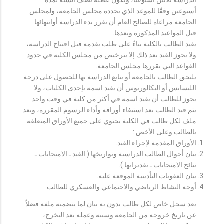
أسبوعين وفقًا للموعد الذي يحدده مجلس الجامعة، ولمجلس
الجامعة مراعاة للصالح العام أن يقرر بدء الدراسة أوانتهائها
قبل المواعيد المذكورة وبعدها.
يقيد الطالب بالكلية بناءً على طلب يقدمه قبل افتتاح الدراسة،
ولا يجوز القيد بعد ذلك إلا بترخيص من مجلس الكلية في حدود
القواعد التي يقررها مجلس الجامعة.
يلتحق الطالب بالجامعة أو يتابع الدراسة بها للحصول على درجة
الليسانس أو البكالوريوس أن يقيد اسمه بإحدى الكليات، ولا
يجوز للطالب أن يقيد اسمه في أكثر من كلية في وقت واحد.
يتم قيد الطالب بعد استيفاء أوراقه وأداء الرسوم المقررة، ويعد
ملف لكل طالب في الكلية يحتوي على جميع الأوراق المتعلقة
بالطالب وعلى الأخص :
الأوراق المقدمة لإجراء القيد.
بيان أحوال الطالب الدراسية وتواريخها ( القيد ـ الامتحانات ـ
نتائح الامتحانات ـ تقديراتها ).
بيان العقوبات التأديبية الموقعة عليه.
أوجه النشاط الرياضي والاجتماعي والعسكري للطالب.
يعد سجل خاص لكل طالب يدون به بيان لما يتضمنه ملفه فضلاً
عن تاريخ خروجه من الجامعة وسببه وعمله بعد التخرج،