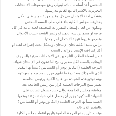
المختص أحد أساتذة المادة ليتولى وضع موضوعات الامتحانات
التحريرية بالاشتراك مع القائم بتدريسها.
وتشكل لجنة الإمتحان في كل مقرر من عضوين على الأقل
يختارهما مجلس الكلية بناء على طلب القسم المختص.
وتتكون من لجان إمتحان المقررات المختلفة لجنة عامة في كل
فرقة او قسم برئاسة العميد او رئيس القسم حسب الأحوال
وتعرض عليهما نتيجة الإمتحان لمراجعتها.
يرأس عميد الكلية لجان الإمتحان، ويشكل تحت إشرافه لجنة او
أكثر لمراقبة الإمتحان وإعداد النتيجة.
تلعن اسماء الطلاب الناجحين فى الامتحانات مرتبة بالحروف
الهجائيه بالنسبة لكل تقدير ويمنح الناجحون في الإمتحان شهادة
الدرجة العلمية ( البكالوريوس أو الليسانس ) مبيناً بها التقدير
الذي ناله وذلك بعد تأدية ما عليهم من رسوم ورد ما بعهدتهم،
ويتم توقيع هذه الشهادة من عميد الكلية ورئيس الجامعة.
يصدر بمنح الدرجات العلمية قرار من رئيس الجامعة بعد
موافقة مجلس الجامعة، وإلى حين حصول الطالب على
الشهادة المذكورة يجوز أن يحصل على شهادة مؤقتة يوقعها
العميد مبيناً بها الدرجة العلمية ( البكالوريوس أو الليسانس )
والتقدير الذي ناله.
ويتحدد تاريخ منح الدرجة العلمية بتاريخ اعتماد مجلس الكلية