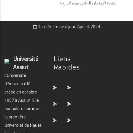
لنتيجة الإمتحان الخاص بهذه الدرجة.
Dernière mise à jour: April 4, 2024
Liens
Université
Rapides
Assiut
L'Université
d'Assiut a été
">
">
créée en octobre
1957 à Assiut. Elle
">
">
considère comme
la première
">
">
université de Haute