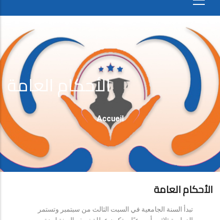
الأحكام العامة
Fil
Accueil
D'Ariane
الأحكام العامة
تبدأ السنة الجامعية في السبت الثالث من سبتمبر وتستمر
الدراسة ثلاثين أسبوعيًا، وتكون عطلة نصف السنة لمدة