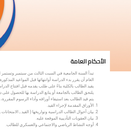
الأحكام العامة
تبدأ السنة الجامعية في السبت الثالث من سبتمبر وتستمر 
العام أن يقرر بدء الدراسة أوانتهائها قبل المواعيد المذكورة 
يقيد الطالب بالكلية بناءً على طلب يقدمه قبل افتتاح الدر
يلتحق الطالب بالجامعة أو يتابع الدراسة بها للحصول على 
يتم قيد الطالب بعد استيفاء أوراقه وأداء الرسوم المقررة
الأوراق المقدمة لإجراء القيد.
بيان أحوال الطالب الدراسية وتواريخها ( القيد ـ الامتحانات ـ ن
بيان العقوبات التأديبية الموقعة عليه.
أوجه النشاط الرياضي والاجتماعي والعسكري للطالب.