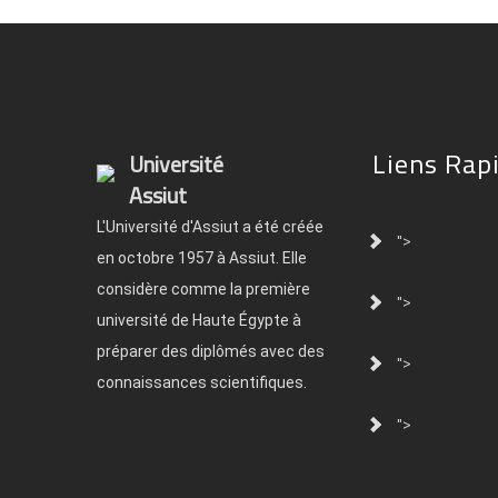
Liens Rap
Université
Assiut
L'Université d'Assiut a été créée
">
en octobre 1957 à Assiut. Elle
considère comme la première
">
université de Haute Égypte à
préparer des diplômés avec des
">
connaissances scientifiques.
">