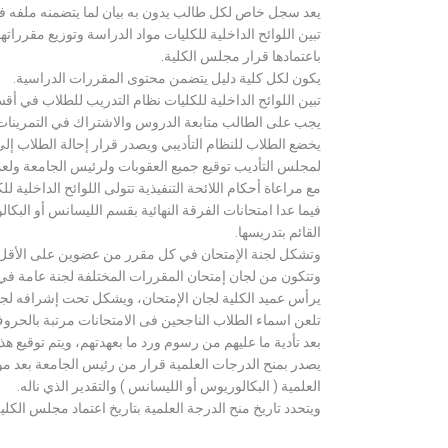
يعد سجل خاص لكل طالب يدون به بيان لما يتضمنه ملفه فض
تبين اللوائح الداخلية للكليات مواد الدراسة وتوزيع مق
باعتمادها قرار مجلس الكلية.
يكون لكل كلية دليل يتضمن محتوى المقررات الدراسية.
تبين اللوائح الداخلية للكليات نظام التدريب للطلاب في أق
يجب على الطالب متابعة الدروس والاشتراك في التمرينات الع
يخضع الطلاب للنظام التأديبي ويصدر قرار إحالة الطلاب إ
لمجلس التأديب توقيع جميع العقوبات ولرئيس الجامعة ولعميد
مع مراعاة أحكام اللائحة التنفيذية تتولى اللوائح الداخلية ل
فيما عدا امتحانات الفرقة النهائية بقسم الليسانس أو ال
القائم بتدريسها.
وتشكل لجنة الإمتحان في كل مقرر من عضوين على الأقل 
وتتكون من لجان إمتحان المقررات المختلفة لجنة عامة في
يرأس عميد الكلية لجان الإمتحان، ويشكل تحت إشرافه لجنة ا
تلعن اسماء الطلاب الناجحين فى الامتحانات مرتبة بالحروف ال
بعد تأدية ما عليهم من رسوم ورد ما بعهدتهم، ويتم توقيع ه
يصدر بمنح الدرجات العلمية قرار من رئيس الجامعة بعد مو
العلمية ( البكالوريوس أو الليسانس ) والتقدير الذي ناله.
ويتحدد تاريخ منح الدرجة العلمية بتاريخ اعتماد مجلس الكلية