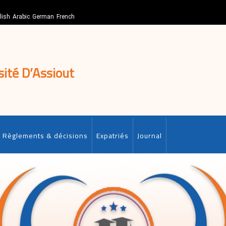
lish
Arabic
German
French
sité D’Assiout
Règlements & décisions
Expatriés
Journal