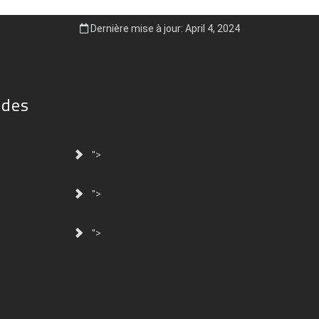
Dernière mise à jour: April 4, 2024
ides
">
">
">