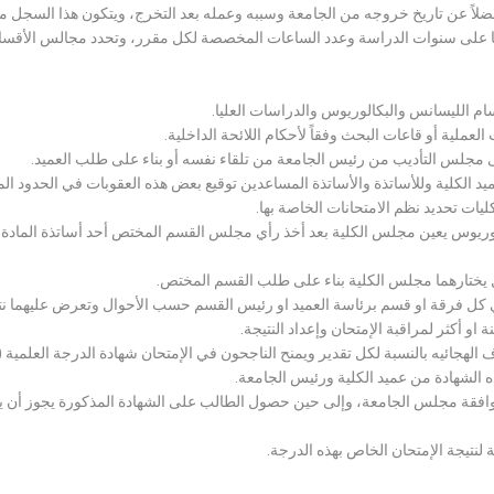
لاً عن تاريخ خروجه من الجامعة وسببه وعمله بعد التخرج، ويتكون هذا السجل م
رراتها على سنوات الدراسة وعدد الساعات المخصصة لكل مقرر، وتحدد مجالس الأ
سام الليسانس والبكالوريوس والدراسات العليا.
ملية أو قاعات البحث وفقاً لأحكام اللائحة الداخلية.
لى مجلس التأديب من رئيس الجامعة من تلقاء نفسه أو بناء على طلب العميد.
 الكلية وللأساتذة والأساتذة المساعدين توقيع بعض هذه العقوبات في الحدود المبين
لكليات تحديد نظم الامتحانات الخاصة بها.
بكالوريوس يعين مجلس الكلية بعد أخذ رأي مجلس القسم المختص أحد أساتذة المادة
يختارهما مجلس الكلية بناء على طلب القسم المختص.
 كل فرقة او قسم برئاسة العميد او رئيس القسم حسب الأحوال وتعرض عليهما نتيج
و أكثر لمراقبة الإمتحان وإعداد النتيجة.
هجائيه بالنسبة لكل تقدير ويمنح الناجحون في الإمتحان شهادة الدرجة العلمية ( الب
ذه الشهادة من عميد الكلية ورئيس الجامعة.
افقة مجلس الجامعة، وإلى حين حصول الطالب على الشهادة المذكورة يجوز أن يحصل
 لنتيجة الإمتحان الخاص بهذه الدرجة.