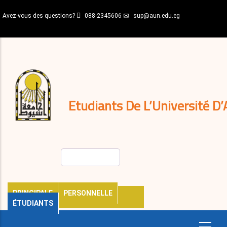
Aller
Avez-vous des questions?
088-2345606
sup@aun.edu.eg
au
contenu
N-
principal
Home
Règlements
&
décisions
Expatriés
Journal
Etudiants De L’Université D’
Rechercher
PRINCIPALE
PERSONNELLE
ÉTUDIANTS