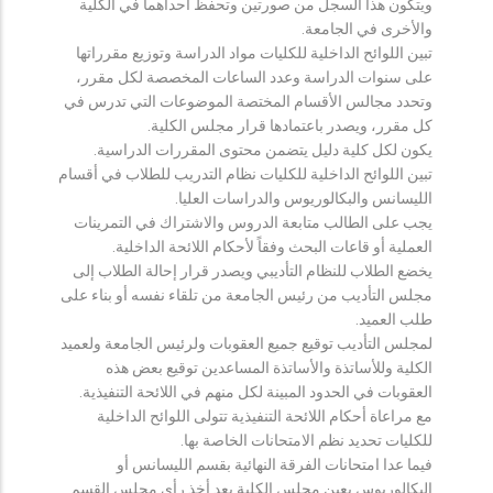
ويتكون هذا السجل من صورتين وتحفظ احداهما في الكلية
والأخرى في الجامعة.
تبين اللوائح الداخلية للكليات مواد الدراسة وتوزيع مقرراتها
على سنوات الدراسة وعدد الساعات المخصصة لكل مقرر،
وتحدد مجالس الأقسام المختصة الموضوعات التي تدرس في
كل مقرر، ويصدر باعتمادها قرار مجلس الكلية.
يكون لكل كلية دليل يتضمن محتوى المقررات الدراسية.
تبين اللوائح الداخلية للكليات نظام التدريب للطلاب في أقسام
الليسانس والبكالوريوس والدراسات العليا.
يجب على الطالب متابعة الدروس والاشتراك في التمرينات
العملية أو قاعات البحث وفقاً لأحكام اللائحة الداخلية.
يخضع الطلاب للنظام التأديبي ويصدر قرار إحالة الطلاب إلى
مجلس التأديب من رئيس الجامعة من تلقاء نفسه أو بناء على
طلب العميد.
لمجلس التأديب توقيع جميع العقوبات ولرئيس الجامعة ولعميد
الكلية وللأساتذة والأساتذة المساعدين توقيع بعض هذه
العقوبات في الحدود المبينة لكل منهم في اللائحة التنفيذية.
مع مراعاة أحكام اللائحة التنفيذية تتولى اللوائح الداخلية
للكليات تحديد نظم الامتحانات الخاصة بها.
فيما عدا امتحانات الفرقة النهائية بقسم الليسانس أو
البكالوريوس يعين مجلس الكلية بعد أخذ رأي مجلس القسم