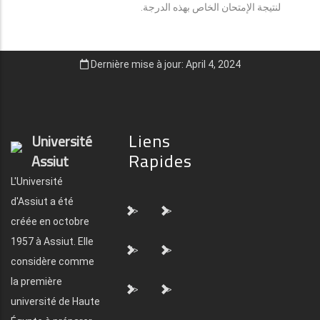
لنتيجة الإمتحان الخاص بهذه الدرجة.
Dernière mise à jour: April 4, 2024
Liens
Université
Rapides
Assiut
L'Université
d'Assiut a été
">
">
créée en octobre
1957 à Assiut. Elle
">
">
considère comme
la première
">
">
université de Haute