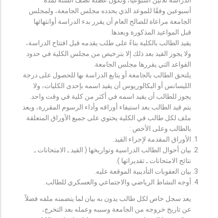
أسبوعين وفقًا للموعد الذي يحدده مجلس الجامعة، ولمجلس
الجامعة مراعاة للصالح العام أن يقرر بدء الدراسة أوانتهائها
قبل المواعيد المذكورة وبعدها.
يقيد الطالب بالكلية بناءً على طلب يقدمه قبل افتتاح الدراسة،
ولا يجوز القيد بعد ذلك إلا بترخيص من مجلس الكلية في حدود
القواعد التي يقررها مجلس الجامعة.
يلتحق الطالب بالجامعة أو يتابع الدراسة بها للحصول على درجة
الليسانس أو البكالوريوس أن يقيد اسمه بإحدى الكليات، ولا
يجوز للطالب أن يقيد اسمه في أكثر من كلية في وقت واحد.
يتم قيد الطالب بعد استيفاء أوراقه وأداء الرسوم المقررة، ويعد
ملف لكل طالب في الكلية يحتوي على جميع الأوراق المتعلقة
بالطالب وعلى الأخص :
الأوراق المقدمة لإجراء القيد.
بيان أحوال الطالب الدراسية وتواريخها ( القيد ـ الامتحانات ـ
نتائح الامتحانات ـ تقديراتها ).
بيان العقوبات التأديبية الموقعة عليه.
أوجه النشاط الرياضي والاجتماعي والعسكري للطالب.
يعد سجل خاص لكل طالب يدون به بيان لما يتضمنه ملفه فضلاً
عن تاريخ خروجه من الجامعة وسببه وعمله بعد التخرج،