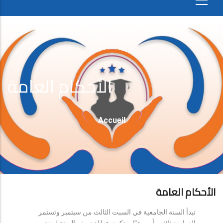
الأحكام العامة
Fil
Accueil
D'Ariane
الأحكام العامة
تبدأ السنة الجامعية في السبت الثالث من سبتمبر وتستمر
الدراسة ثلاثين أسبوعيًا، وتكون عطلة نصف السنة لمدة