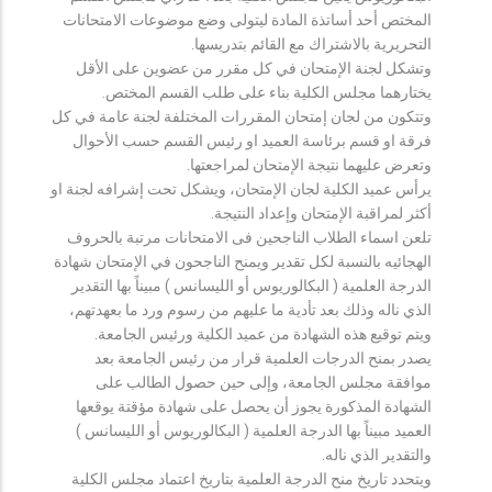
المختص أحد أساتذة المادة ليتولى وضع موضوعات الامتحانات
التحريرية بالاشتراك مع القائم بتدريسها.
وتشكل لجنة الإمتحان في كل مقرر من عضوين على الأقل
يختارهما مجلس الكلية بناء على طلب القسم المختص.
وتتكون من لجان إمتحان المقررات المختلفة لجنة عامة في كل
فرقة او قسم برئاسة العميد او رئيس القسم حسب الأحوال
وتعرض عليهما نتيجة الإمتحان لمراجعتها.
يرأس عميد الكلية لجان الإمتحان، ويشكل تحت إشرافه لجنة او
أكثر لمراقبة الإمتحان وإعداد النتيجة.
تلعن اسماء الطلاب الناجحين فى الامتحانات مرتبة بالحروف
الهجائيه بالنسبة لكل تقدير ويمنح الناجحون في الإمتحان شهادة
الدرجة العلمية ( البكالوريوس أو الليسانس ) مبيناً بها التقدير
الذي ناله وذلك بعد تأدية ما عليهم من رسوم ورد ما بعهدتهم،
ويتم توقيع هذه الشهادة من عميد الكلية ورئيس الجامعة.
يصدر بمنح الدرجات العلمية قرار من رئيس الجامعة بعد
موافقة مجلس الجامعة، وإلى حين حصول الطالب على
الشهادة المذكورة يجوز أن يحصل على شهادة مؤقتة يوقعها
العميد مبيناً بها الدرجة العلمية ( البكالوريوس أو الليسانس )
والتقدير الذي ناله.
ويتحدد تاريخ منح الدرجة العلمية بتاريخ اعتماد مجلس الكلية