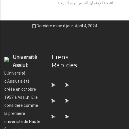
لنتيجة الإمتحان الخاص بهذه الدرجة.
Dernière mise à jour: April 4, 2024
Liens
Université
Rapides
Assiut
L'Université
d'Assiut a été
">
">
créée en octobre
1957 à Assiut. Elle
">
">
considère comme
la première
">
">
université de Haute