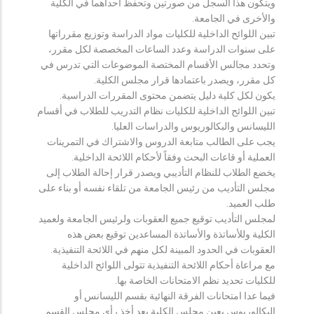
ويتكون هذا السجل من صورتين وتحفظ احداهما في الكلية
والأخرى في الجامعة.
تبين اللوائح الداخلية للكليات مواد الدراسة وتوزيع مقرراتها
على سنوات الدراسة وعدد الساعات المخصصة لكل مقرر،
وتحدد مجالس الأقسام المختصة الموضوعات التي تدرس في
كل مقرر، ويصدر باعتمادها قرار مجلس الكلية.
يكون لكل كلية دليل يتضمن محتوى المقررات الدراسية.
تبين اللوائح الداخلية للكليات نظام التدريب للطلاب في أقسام
الليسانس والبكالوريوس والدراسات العليا.
يجب على الطالب متابعة الدروس والاشتراك في التمرينات
العملية أو قاعات البحث وفقاً لأحكام اللائحة الداخلية.
يخضع الطلاب للنظام التأديبي ويصدر قرار إحالة الطلاب إلى
مجلس التأديب من رئيس الجامعة من تلقاء نفسه أو بناء على
طلب العميد.
لمجلس التأديب توقيع جميع العقوبات ولرئيس الجامعة ولعميد
الكلية وللأساتذة والأساتذة المساعدين توقيع بعض هذه
العقوبات في الحدود المبينة لكل منهم في اللائحة التنفيذية.
مع مراعاة أحكام اللائحة التنفيذية تتولى اللوائح الداخلية
للكليات تحديد نظم الامتحانات الخاصة بها.
فيما عدا امتحانات الفرقة النهائية بقسم الليسانس أو
البكالوريوس يعين مجلس الكلية بعد أخذ رأي مجلس القسم