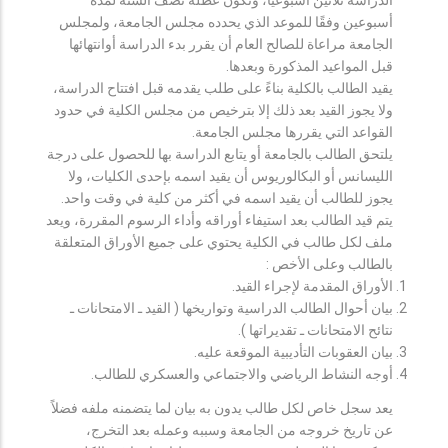
أسبوعين وفقًا للموعد الذي يحدده مجلس الجامعة، ولمجلس
الجامعة مراعاة للصالح العام أن يقرر بدء الدراسة أوانتهائها
قبل المواعيد المذكورة وبعدها.
يقيد الطالب بالكلية بناءً على طلب يقدمه قبل افتتاح الدراسة،
ولا يجوز القيد بعد ذلك إلا بترخيص من مجلس الكلية في حدود
القواعد التي يقررها مجلس الجامعة.
يلتحق الطالب بالجامعة أو يتابع الدراسة بها للحصول على درجة
الليسانس أو البكالوريوس أن يقيد اسمه بإحدى الكليات، ولا
يجوز للطالب أن يقيد اسمه في أكثر من كلية في وقت واحد.
يتم قيد الطالب بعد استيفاء أوراقه وأداء الرسوم المقررة، ويعد
ملف لكل طالب في الكلية يحتوي على جميع الأوراق المتعلقة
بالطالب وعلى الأخص :
الأوراق المقدمة لإجراء القيد.
بيان أحوال الطالب الدراسية وتواريخها ( القيد ـ الامتحانات ـ
نتائح الامتحانات ـ تقديراتها ).
بيان العقوبات التأديبية الموقعة عليه.
أوجه النشاط الرياضي والاجتماعي والعسكري للطالب.
يعد سجل خاص لكل طالب يدون به بيان لما يتضمنه ملفه فضلاً
عن تاريخ خروجه من الجامعة وسببه وعمله بعد التخرج،