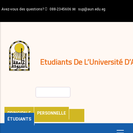
Aller
Avez-vous des questions?
088-2345606
sup@aun.edu.eg
au
contenu
N-
principal
Home
Règlements
&
décisions
Expatriés
Journal
Etudiants De L’Université D’
Rechercher
PRINCIPALE
PERSONNELLE
ÉTUDIANTS