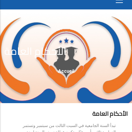
الأحكام العامة
Fil
Accueil
D'Ariane
الأحكام العامة
تبدأ السنة الجامعية في السبت الثالث من سبتمبر وتستمر
الدراسة ثلاثين أسبوعيًا، وتكون عطلة نصف السنة لمدة