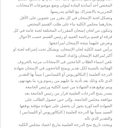
المختص أحد أساتذة المادة ليتولى وضع موضوعات الامتحانات
التحريرية بالاشتراك مع القائم بتدريسها.
وتشكل لجنة الإمتحان في كل مقرر من عضوين على الأقل
يختارهما مجلس الكلية بناء على طلب القسم المختص.
وتتكون من لجان إمتحان المقررات المختلفة لجنة عامة في كل
فرقة او قسم برئاسة العميد او رئيس القسم حسب الأحوال
وتعرض عليهما نتيجة الإمتحان لمراجعتها.
يرأس عميد الكلية لجان الإمتحان، ويشكل تحت إشرافه لجنة او
أكثر لمراقبة الإمتحان وإعداد النتيجة.
تلعن اسماء الطلاب الناجحين فى الامتحانات مرتبة بالحروف
الهجائيه بالنسبة لكل تقدير ويمنح الناجحون في الإمتحان شهادة
الدرجة العلمية ( البكالوريوس أو الليسانس ) مبيناً بها التقدير
الذي ناله وذلك بعد تأدية ما عليهم من رسوم ورد ما بعهدتهم،
ويتم توقيع هذه الشهادة من عميد الكلية ورئيس الجامعة.
يصدر بمنح الدرجات العلمية قرار من رئيس الجامعة بعد
موافقة مجلس الجامعة، وإلى حين حصول الطالب على
الشهادة المذكورة يجوز أن يحصل على شهادة مؤقتة يوقعها
العميد مبيناً بها الدرجة العلمية ( البكالوريوس أو الليسانس )
والتقدير الذي ناله.
ويتحدد تاريخ منح الدرجة العلمية بتاريخ اعتماد مجلس الكلية