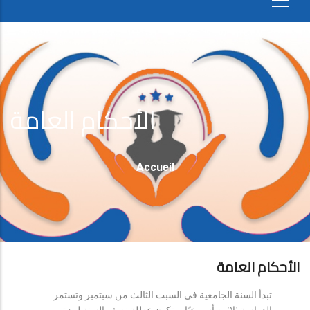
الأحكام العامة
Fil
Accueil
D'Ariane
الأحكام العامة
تبدأ السنة الجامعية في السبت الثالث من سبتمبر وتستمر
الدراسة ثلاثين أسبوعيًا، وتكون عطلة نصف السنة لمدة