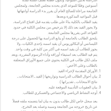
أسبوعين وفقًا للموعد الذي يحدده مجلس الجامعة، ولمجلس
الجامعة مراعاة للصالح العام أن يقرر بدء الدراسة أوانتهائها
قبل المواعيد المذكورة وبعدها.
يقيد الطالب بالكلية بناءً على طلب يقدمه قبل افتتاح الدراسة،
ولا يجوز القيد بعد ذلك إلا بترخيص من مجلس الكلية في حدود
القواعد التي يقررها مجلس الجامعة.
يلتحق الطالب بالجامعة أو يتابع الدراسة بها للحصول على درجة
الليسانس أو البكالوريوس أن يقيد اسمه بإحدى الكليات، ولا
يجوز للطالب أن يقيد اسمه في أكثر من كلية في وقت واحد.
يتم قيد الطالب بعد استيفاء أوراقه وأداء الرسوم المقررة، ويعد
ملف لكل طالب في الكلية يحتوي على جميع الأوراق المتعلقة
بالطالب وعلى الأخص :
الأوراق المقدمة لإجراء القيد.
بيان أحوال الطالب الدراسية وتواريخها ( القيد ـ الامتحانات ـ
نتائح الامتحانات ـ تقديراتها ).
بيان العقوبات التأديبية الموقعة عليه.
أوجه النشاط الرياضي والاجتماعي والعسكري للطالب.
يعد سجل خاص لكل طالب يدون به بيان لما يتضمنه ملفه فضلاً
عن تاريخ خروجه من الجامعة وسببه وعمله بعد التخرج،