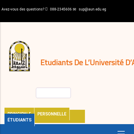
Aller
Avez-vous des questions?
088-2345606
sup@aun.edu.eg
au
contenu
N-
principal
Home
Règlements
&
décisions
Expatriés
Journal
Etudiants De L’Université D’
Rechercher
PRINCIPALE
PERSONNELLE
ÉTUDIANTS