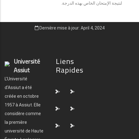
لنتيجة الإمتحان الخاص بهذه الدرجة.
Dernière mise à jour: April 4, 2024
Liens
Université
Rapides
Assiut
L'Université
d'Assiut a été
">
">
créée en octobre
1957 à Assiut. Elle
">
">
considère comme
la première
">
">
université de Haute