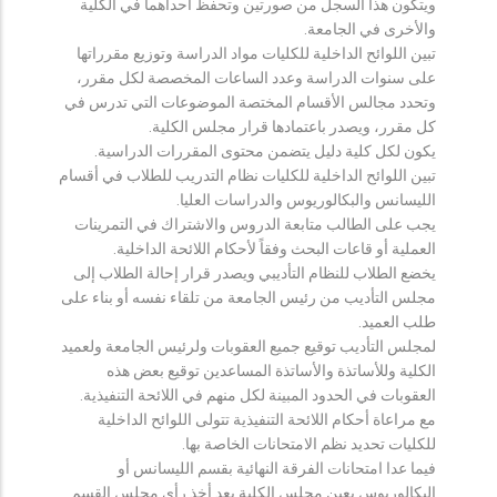
ويتكون هذا السجل من صورتين وتحفظ احداهما في الكلية
والأخرى في الجامعة.
تبين اللوائح الداخلية للكليات مواد الدراسة وتوزيع مقرراتها
على سنوات الدراسة وعدد الساعات المخصصة لكل مقرر،
وتحدد مجالس الأقسام المختصة الموضوعات التي تدرس في
كل مقرر، ويصدر باعتمادها قرار مجلس الكلية.
يكون لكل كلية دليل يتضمن محتوى المقررات الدراسية.
تبين اللوائح الداخلية للكليات نظام التدريب للطلاب في أقسام
الليسانس والبكالوريوس والدراسات العليا.
يجب على الطالب متابعة الدروس والاشتراك في التمرينات
العملية أو قاعات البحث وفقاً لأحكام اللائحة الداخلية.
يخضع الطلاب للنظام التأديبي ويصدر قرار إحالة الطلاب إلى
مجلس التأديب من رئيس الجامعة من تلقاء نفسه أو بناء على
طلب العميد.
لمجلس التأديب توقيع جميع العقوبات ولرئيس الجامعة ولعميد
الكلية وللأساتذة والأساتذة المساعدين توقيع بعض هذه
العقوبات في الحدود المبينة لكل منهم في اللائحة التنفيذية.
مع مراعاة أحكام اللائحة التنفيذية تتولى اللوائح الداخلية
للكليات تحديد نظم الامتحانات الخاصة بها.
فيما عدا امتحانات الفرقة النهائية بقسم الليسانس أو
البكالوريوس يعين مجلس الكلية بعد أخذ رأي مجلس القسم