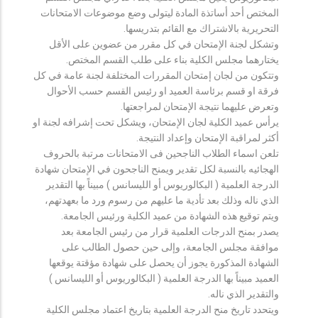
المختص أحد أساتذة المادة ليتولى وضع موضوعات الامتحانات
التحريرية بالاشتراك مع القائم بتدريسها.
وتشكل لجنة الإمتحان في كل مقرر من عضوين على الأقل
يختارهما مجلس الكلية بناء على طلب القسم المختص.
وتتكون من لجان إمتحان المقررات المختلفة لجنة عامة في كل
فرقة او قسم برئاسة العميد او رئيس القسم حسب الأحوال
وتعرض عليهما نتيجة الإمتحان لمراجعتها.
يرأس عميد الكلية لجان الإمتحان، ويشكل تحت إشرافه لجنة او
أكثر لمراقبة الإمتحان وإعداد النتيجة.
تلعن اسماء الطلاب الناجحين فى الامتحانات مرتبة بالحروف
الهجائيه بالنسبة لكل تقدير ويمنح الناجحون في الإمتحان شهادة
الدرجة العلمية ( البكالوريوس أو الليسانس ) مبيناً بها التقدير
الذي ناله وذلك بعد تأدية ما عليهم من رسوم ورد ما بعهدتهم،
ويتم توقيع هذه الشهادة من عميد الكلية ورئيس الجامعة.
يصدر بمنح الدرجات العلمية قرار من رئيس الجامعة بعد
موافقة مجلس الجامعة، وإلى حين حصول الطالب على
الشهادة المذكورة يجوز أن يحصل على شهادة مؤقتة يوقعها
العميد مبيناً بها الدرجة العلمية ( البكالوريوس أو الليسانس )
والتقدير الذي ناله.
ويتحدد تاريخ منح الدرجة العلمية بتاريخ اعتماد مجلس الكلية