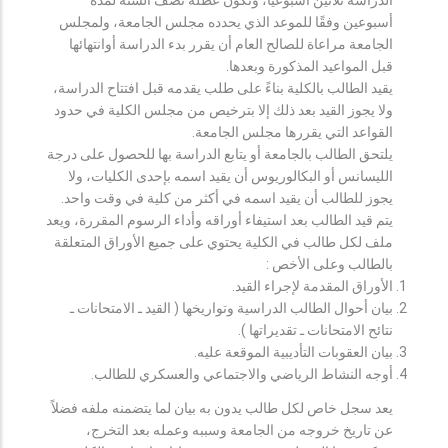
أسبوعين وفقًا للموعد الذي يحدده مجلس الجامعة، ولمجلس
الجامعة مراعاة للصالح العام أن يقرر بدء الدراسة أوانتهائها
قبل المواعيد المذكورة وبعدها.
يقيد الطالب بالكلية بناءً على طلب يقدمه قبل افتتاح الدراسة،
ولا يجوز القيد بعد ذلك إلا بترخيص من مجلس الكلية في حدود
القواعد التي يقررها مجلس الجامعة.
يلتحق الطالب بالجامعة أو يتابع الدراسة بها للحصول على درجة
الليسانس أو البكالوريوس أن يقيد اسمه بإحدى الكليات، ولا
يجوز للطالب أن يقيد اسمه في أكثر من كلية في وقت واحد.
يتم قيد الطالب بعد استيفاء أوراقه وأداء الرسوم المقررة، ويعد
ملف لكل طالب في الكلية يحتوي على جميع الأوراق المتعلقة
بالطالب وعلى الأخص :
الأوراق المقدمة لإجراء القيد.
بيان أحوال الطالب الدراسية وتواريخها ( القيد ـ الامتحانات ـ
نتائح الامتحانات ـ تقديراتها ).
بيان العقوبات التأديبية الموقعة عليه.
أوجه النشاط الرياضي والاجتماعي والعسكري للطالب.
يعد سجل خاص لكل طالب يدون به بيان لما يتضمنه ملفه فضلاً
عن تاريخ خروجه من الجامعة وسببه وعمله بعد التخرج،