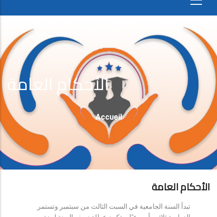
الأحكام العامة
Fil
Accueil
D'Ariane
الأحكام العامة
تبدأ السنة الجامعية في السبت الثالث من سبتمبر وتستمر
الدراسة ثلاثين أسبوعيًا، وتكون عطلة نصف السنة لمدة