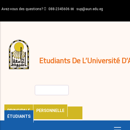
Aller
Avez-vous des questions?
088-2345606
sup@aun.edu.eg
au
contenu
N-
principal
Home
Règlements
&
décisions
Expatriés
Journal
Etudiants De L’Université D’
Rechercher
PRINCIPALE
PERSONNELLE
ÉTUDIANTS