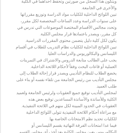
ويتكون هذا السجل من صورتين وتحفظ احداهما في الكلية
والأخرى في الجامعة.
تبين اللوائح الداخلية للكليات مواد الدراسة وتوزيع مقرراتها
على سنوات الدراسة وعدد الساعات المخصصة لكل مقرر،
وتحدد مجالس الأقسام المختصة الموضوعات التي تدرس في
كل مقرر، ويصدر باعتمادها قرار مجلس الكلية.
يكون لكل كلية دليل يتضمن محتوى المقررات الدراسية.
تبين اللوائح الداخلية للكليات نظام التدريب للطلاب في أقسام
الليسانس والبكالوريوس والدراسات العليا.
يجب على الطالب متابعة الدروس والاشتراك في التمرينات
العملية أو قاعات البحث وفقاً لأحكام اللائحة الداخلية.
يخضع الطلاب للنظام التأديبي ويصدر قرار إحالة الطلاب إلى
مجلس التأديب من رئيس الجامعة من تلقاء نفسه أو بناء على
طلب العميد.
لمجلس التأديب توقيع جميع العقوبات ولرئيس الجامعة ولعميد
الكلية وللأساتذة والأساتذة المساعدين توقيع بعض هذه
العقوبات في الحدود المبينة لكل منهم في اللائحة التنفيذية.
مع مراعاة أحكام اللائحة التنفيذية تتولى اللوائح الداخلية
للكليات تحديد نظم الامتحانات الخاصة بها.
فيما عدا امتحانات الفرقة النهائية بقسم الليسانس أو
البكالوريوس يعين مجلس الكلية بعد أخذ رأي مجلس القسم