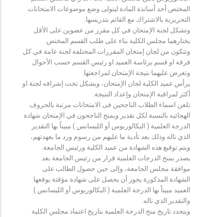
المختص أحد أساتذة المادة ليتولى وضع موضوعات الامتحانات
التحريرية بالاشتراك مع القائم بتدريسها.
وتشكل لجنة الإمتحان في كل مقرر من عضوين على الأقل
يختارهما مجلس الكلية بناء على طلب القسم المختص.
وتتكون من لجان إمتحان المقررات المختلفة لجنة عامة في كل
فرقة او قسم برئاسة العميد او رئيس القسم حسب الأحوال
وتعرض عليهما نتيجة الإمتحان لمراجعتها.
يرأس عميد الكلية لجان الإمتحان، ويشكل تحت إشرافه لجنة او
أكثر لمراقبة الإمتحان وإعداد النتيجة.
تلعن اسماء الطلاب الناجحين فى الامتحانات مرتبة بالحروف
الهجائيه بالنسبة لكل تقدير ويمنح الناجحون في الإمتحان شهادة
الدرجة العلمية ( البكالوريوس أو الليسانس ) مبيناً بها التقدير
الذي ناله وذلك بعد تأدية ما عليهم من رسوم ورد ما بعهدتهم،
ويتم توقيع هذه الشهادة من عميد الكلية ورئيس الجامعة.
يصدر بمنح الدرجات العلمية قرار من رئيس الجامعة بعد
موافقة مجلس الجامعة، وإلى حين حصول الطالب على
الشهادة المذكورة يجوز أن يحصل على شهادة مؤقتة يوقعها
العميد مبيناً بها الدرجة العلمية ( البكالوريوس أو الليسانس )
والتقدير الذي ناله.
ويتحدد تاريخ منح الدرجة العلمية بتاريخ اعتماد مجلس الكلية