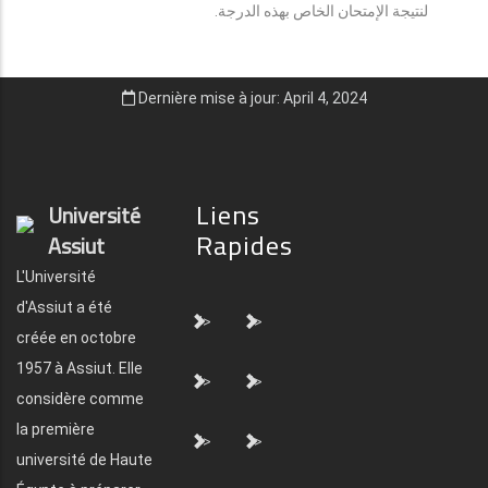
لنتيجة الإمتحان الخاص بهذه الدرجة.
Dernière mise à jour: April 4, 2024
Liens
Université
Rapides
Assiut
L'Université
d'Assiut a été
">
">
créée en octobre
1957 à Assiut. Elle
">
">
considère comme
la première
">
">
université de Haute