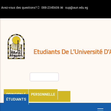
Aller
Avez-vous des questions?
088-2345606
sup@aun.edu.eg
au
contenu
N-
principal
Home
Règlements
&
décisions
Expatriés
Journal
Etudiants De L’Université D’
Rechercher
PRINCIPALE
PERSONNELLE
ÉTUDIANTS