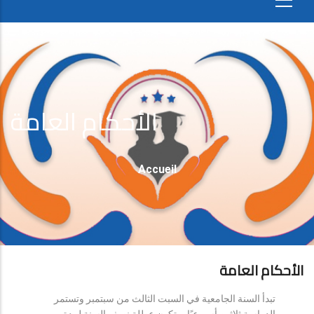
الأحكام العامة
Fil
Accueil
D'Ariane
الأحكام العامة
تبدأ السنة الجامعية في السبت الثالث من سبتمبر وتستمر
الدراسة ثلاثين أسبوعيًا، وتكون عطلة نصف السنة لمدة