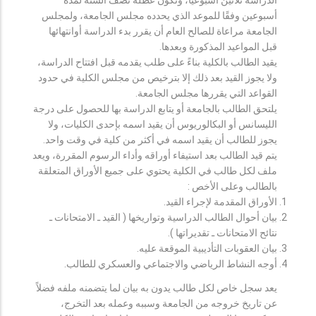
أسبوعين وفقًا للموعد الذي يحدده مجلس الجامعة، ولمجلس
الجامعة مراعاة للصالح العام أن يقرر بدء الدراسة أوانتهائها
قبل المواعيد المذكورة وبعدها.
يقيد الطالب بالكلية بناءً على طلب يقدمه قبل افتتاح الدراسة،
ولا يجوز القيد بعد ذلك إلا بترخيص من مجلس الكلية في حدود
القواعد التي يقررها مجلس الجامعة.
يلتحق الطالب بالجامعة أو يتابع الدراسة بها للحصول على درجة
الليسانس أو البكالوريوس أن يقيد اسمه بإحدى الكليات، ولا
يجوز للطالب أن يقيد اسمه في أكثر من كلية في وقت واحد.
يتم قيد الطالب بعد استيفاء أوراقه وأداء الرسوم المقررة، ويعد
ملف لكل طالب في الكلية يحتوي على جميع الأوراق المتعلقة
بالطالب وعلى الأخص :
الأوراق المقدمة لإجراء القيد.
بيان أحوال الطالب الدراسية وتواريخها ( القيد ـ الامتحانات ـ
نتائح الامتحانات ـ تقديراتها ).
بيان العقوبات التأديبية الموقعة عليه.
أوجه النشاط الرياضي والاجتماعي والعسكري للطالب.
يعد سجل خاص لكل طالب يدون به بيان لما يتضمنه ملفه فضلاً
عن تاريخ خروجه من الجامعة وسببه وعمله بعد التخرج،