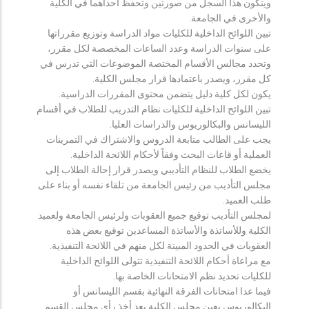
ويتكون هذا السجل من صورتين وتحفظ احداهما في الكلية
والأخرى في الجامعة.
تبين اللوائح الداخلية للكليات مواد الدراسة وتوزيع مقرراتها
على سنوات الدراسة وعدد الساعات المخصصة لكل مقرر،
وتحدد مجالس الأقسام المختصة الموضوعات التي تدرس في
كل مقرر، ويصدر باعتمادها قرار مجلس الكلية.
يكون لكل كلية دليل يتضمن محتوى المقررات الدراسية.
تبين اللوائح الداخلية للكليات نظام التدريب للطلاب في أقسام
الليسانس والبكالوريوس والدراسات العليا.
يجب على الطالب متابعة الدروس والاشتراك في التمرينات
العملية أو قاعات البحث وفقاً لأحكام اللائحة الداخلية.
يخضع الطلاب للنظام التأديبي ويصدر قرار إحالة الطلاب إلى
مجلس التأديب من رئيس الجامعة من تلقاء نفسه أو بناء على
طلب العميد.
لمجلس التأديب توقيع جميع العقوبات ولرئيس الجامعة ولعميد
الكلية وللأساتذة والأساتذة المساعدين توقيع بعض هذه
العقوبات في الحدود المبينة لكل منهم في اللائحة التنفيذية.
مع مراعاة أحكام اللائحة التنفيذية تتولى اللوائح الداخلية
للكليات تحديد نظم الامتحانات الخاصة بها.
فيما عدا امتحانات الفرقة النهائية بقسم الليسانس أو
البكالوريوس يعين مجلس الكلية بعد أخذ رأي مجلس القسم