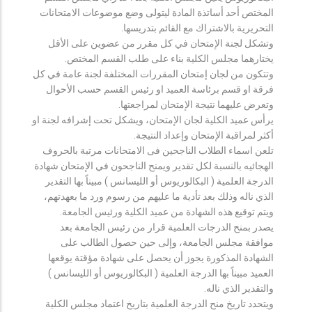
المختص أحد أساتذة المادة ليتولى وضع موضوعات الامتحانات
التحريرية بالاشتراك مع القائم بتدريسها.
وتشكل لجنة الإمتحان في كل مقرر من عضوين على الأقل
يختارهما مجلس الكلية بناء على طلب القسم المختص.
وتتكون من لجان إمتحان المقررات المختلفة لجنة عامة في كل
فرقة او قسم برئاسة العميد او رئيس القسم حسب الأحوال
وتعرض عليهما نتيجة الإمتحان لمراجعتها.
يرأس عميد الكلية لجان الإمتحان، ويشكل تحت إشرافه لجنة او
أكثر لمراقبة الإمتحان وإعداد النتيجة.
تلعن اسماء الطلاب الناجحين فى الامتحانات مرتبة بالحروف
الهجائيه بالنسبة لكل تقدير ويمنح الناجحون في الإمتحان شهادة
الدرجة العلمية ( البكالوريوس أو الليسانس ) مبيناً بها التقدير
الذي ناله وذلك بعد تأدية ما عليهم من رسوم ورد ما بعهدتهم،
ويتم توقيع هذه الشهادة من عميد الكلية ورئيس الجامعة.
يصدر بمنح الدرجات العلمية قرار من رئيس الجامعة بعد
موافقة مجلس الجامعة، وإلى حين حصول الطالب على
الشهادة المذكورة يجوز أن يحصل على شهادة مؤقتة يوقعها
العميد مبيناً بها الدرجة العلمية ( البكالوريوس أو الليسانس )
والتقدير الذي ناله.
ويتحدد تاريخ منح الدرجة العلمية بتاريخ اعتماد مجلس الكلية