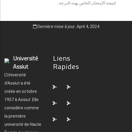
لنتيجة الإمتحان الخاص بهذه الدرجة.
Dernière mise à jour: April 4, 2024
Liens
Université
Rapides
Assiut
L'Université
d'Assiut a été
">
">
créée en octobre
1957 à Assiut. Elle
">
">
considère comme
la première
">
">
université de Haute