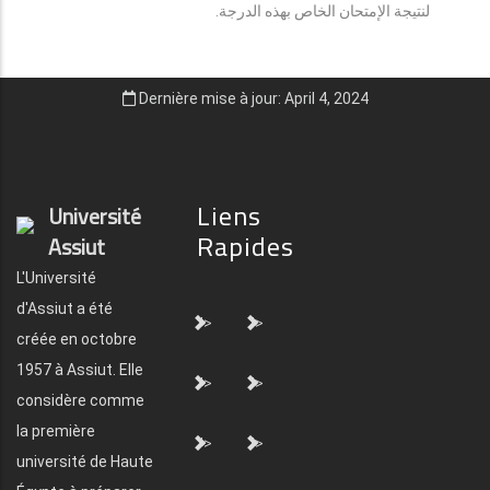
لنتيجة الإمتحان الخاص بهذه الدرجة.
Dernière mise à jour: April 4, 2024
Liens
Université
Rapides
Assiut
L'Université
d'Assiut a été
">
">
créée en octobre
1957 à Assiut. Elle
">
">
considère comme
la première
">
">
université de Haute