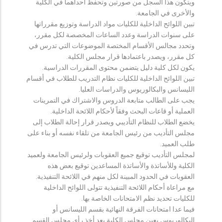
ويتكون هذا السجل من صورتين وتحفظ احداهما في الكلية
والأخرى في الجامعة.
تبين اللوائح الداخلية للكليات مواد الدراسة وتوزيع مقرراتها
على سنوات الدراسة وعدد الساعات المخصصة لكل مقرر،
وتحدد مجالس الأقسام المختصة الموضوعات التي تدرس في
كل مقرر، ويصدر باعتمادها قرار مجلس الكلية.
يكون لكل كلية دليل يتضمن محتوى المقررات الدراسية.
تبين اللوائح الداخلية للكليات نظام التدريب للطلاب في أقسام
الليسانس والبكالوريوس والدراسات العليا.
يجب على الطالب متابعة الدروس والاشتراك في التمرينات
العملية أو قاعات البحث وفقاً لأحكام اللائحة الداخلية.
يخضع الطلاب للنظام التأديبي ويصدر قرار إحالة الطلاب إلى
مجلس التأديب من رئيس الجامعة من تلقاء نفسه أو بناء على
طلب العميد.
لمجلس التأديب توقيع جميع العقوبات ولرئيس الجامعة ولعميد
الكلية وللأساتذة والأساتذة المساعدين توقيع بعض هذه
العقوبات في الحدود المبينة لكل منهم في اللائحة التنفيذية.
مع مراعاة أحكام اللائحة التنفيذية تتولى اللوائح الداخلية
للكليات تحديد نظم الامتحانات الخاصة بها.
فيما عدا امتحانات الفرقة النهائية بقسم الليسانس أو
البكالوريوس يعين مجلس الكلية بعد أخذ رأي مجلس القسم