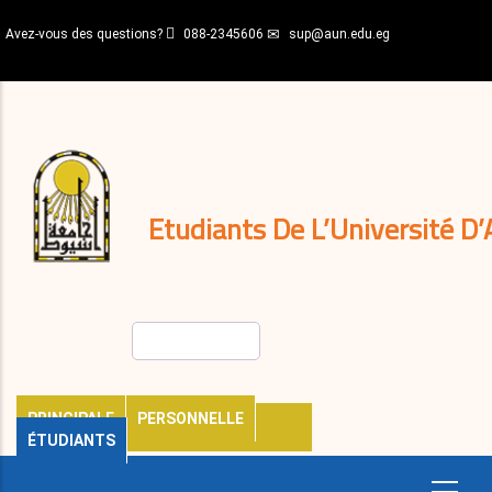
Aller
Avez-vous des questions?
088-2345606
sup@aun.edu.eg
au
contenu
N-
principal
Home
Règlements
&
décisions
Expatriés
Journal
Etudiants De L’Université D’
Rechercher
PRINCIPALE
PERSONNELLE
ÉTUDIANTS