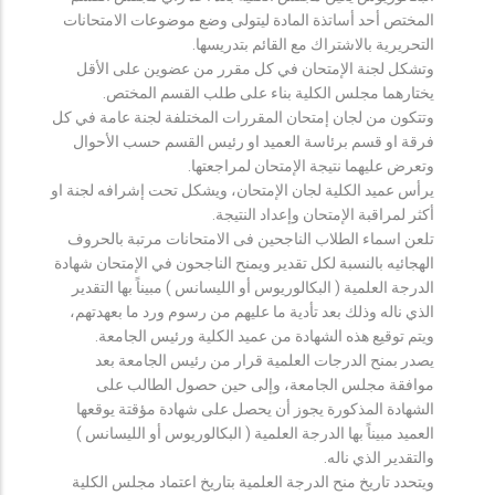
المختص أحد أساتذة المادة ليتولى وضع موضوعات الامتحانات
التحريرية بالاشتراك مع القائم بتدريسها.
وتشكل لجنة الإمتحان في كل مقرر من عضوين على الأقل
يختارهما مجلس الكلية بناء على طلب القسم المختص.
وتتكون من لجان إمتحان المقررات المختلفة لجنة عامة في كل
فرقة او قسم برئاسة العميد او رئيس القسم حسب الأحوال
وتعرض عليهما نتيجة الإمتحان لمراجعتها.
يرأس عميد الكلية لجان الإمتحان، ويشكل تحت إشرافه لجنة او
أكثر لمراقبة الإمتحان وإعداد النتيجة.
تلعن اسماء الطلاب الناجحين فى الامتحانات مرتبة بالحروف
الهجائيه بالنسبة لكل تقدير ويمنح الناجحون في الإمتحان شهادة
الدرجة العلمية ( البكالوريوس أو الليسانس ) مبيناً بها التقدير
الذي ناله وذلك بعد تأدية ما عليهم من رسوم ورد ما بعهدتهم،
ويتم توقيع هذه الشهادة من عميد الكلية ورئيس الجامعة.
يصدر بمنح الدرجات العلمية قرار من رئيس الجامعة بعد
موافقة مجلس الجامعة، وإلى حين حصول الطالب على
الشهادة المذكورة يجوز أن يحصل على شهادة مؤقتة يوقعها
العميد مبيناً بها الدرجة العلمية ( البكالوريوس أو الليسانس )
والتقدير الذي ناله.
ويتحدد تاريخ منح الدرجة العلمية بتاريخ اعتماد مجلس الكلية