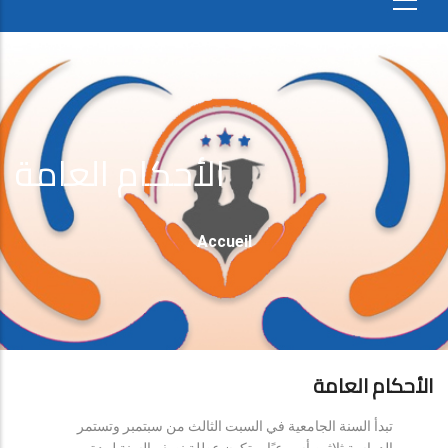
الأحكام العامة
Fil
Accueil
D'Ariane
الأحكام العامة
تبدأ السنة الجامعية في السبت الثالث من سبتمبر وتستمر
الدراسة ثلاثين أسبوعيًا، وتكون عطلة نصف السنة لمدة