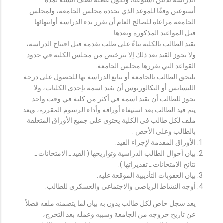
أسبوعين وفقًا للموعد الذي يحدده مجلس الجامعة، ولمجلس
الجامعة مراعاة للصالح العام أن يقرر بدء الدراسة أوانتهائها
قبل المواعيد المذكورة وبعدها.
يقيد الطالب بالكلية بناءً على طلب يقدمه قبل افتتاح الدراسة،
ولا يجوز القيد بعد ذلك إلا بترخيص من مجلس الكلية في حدود
القواعد التي يقررها مجلس الجامعة.
يلتحق الطالب بالجامعة أو يتابع الدراسة بها للحصول على درجة
الليسانس أو البكالوريوس أن يقيد اسمه بإحدى الكليات، ولا
يجوز للطالب أن يقيد اسمه في أكثر من كلية في وقت واحد.
يتم قيد الطالب بعد استيفاء أوراقه وأداء الرسوم المقررة، ويعد
ملف لكل طالب في الكلية يحتوي على جميع الأوراق المتعلقة
بالطالب وعلى الأخص :
الأوراق المقدمة لإجراء القيد.
بيان أحوال الطالب الدراسية وتواريخها ( القيد ـ الامتحانات ـ
نتائح الامتحانات ـ تقديراتها ).
بيان العقوبات التأديبية الموقعة عليه.
أوجه النشاط الرياضي والاجتماعي والعسكري للطالب.
يعد سجل خاص لكل طالب يدون به بيان لما يتضمنه ملفه فضلاً
عن تاريخ خروجه من الجامعة وسببه وعمله بعد التخرج،