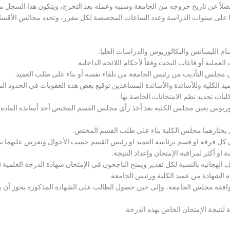
لاً عن تاريخ خروجه من الجامعة وسببه وعمله بعد التخرج، ويتكون هذا السجل م
رراتها على سنوات الدراسة وعدد الساعات المخصصة لكل مقرر، وتحدد مجالس الأ
سام الليسانس والبكالوريوس والدراسات العليا.
ملية أو قاعات البحث وفقاً لأحكام اللائحة الداخلية.
لى مجلس التأديب من رئيس الجامعة من تلقاء نفسه أو بناء على طلب العميد.
 الكلية وللأساتذة والأساتذة المساعدين توقيع بعض هذه العقوبات في الحدود المبين
لكليات تحديد نظم الامتحانات الخاصة بها.
بكالوريوس يعين مجلس الكلية بعد أخذ رأي مجلس القسم المختص أحد أساتذة المادة
يختارهما مجلس الكلية بناء على طلب القسم المختص.
 كل فرقة او قسم برئاسة العميد او رئيس القسم حسب الأحوال وتعرض عليهما نتيج
و أكثر لمراقبة الإمتحان وإعداد النتيجة.
هجائيه بالنسبة لكل تقدير ويمنح الناجحون في الإمتحان شهادة الدرجة العلمية ( الب
ذه الشهادة من عميد الكلية ورئيس الجامعة.
افقة مجلس الجامعة، وإلى حين حصول الطالب على الشهادة المذكورة يجوز أن يحصل
 لنتيجة الإمتحان الخاص بهذه الدرجة.