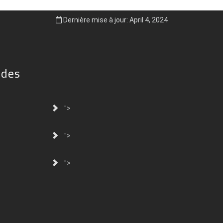
Dernière mise à jour: April 4, 2024
ides
">
">
">