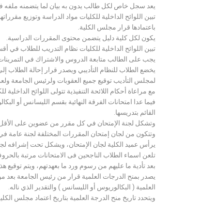
يعد سجل خاص لكل طالب يدون به بيان لما يتضمنه ملفه فض
تبين اللوائح الداخلية للكليات مواد الدراسة وتوزيع مق
باعتمادها قرار مجلس الكلية.
يكون لكل كلية دليل يتضمن محتوى المقررات الدراسية.
تبين اللوائح الداخلية للكليات نظام التدريب للطلاب في أق
يجب على الطالب متابعة الدروس والاشتراك في التمرينات الع
يخضع الطلاب للنظام التأديبي ويصدر قرار إحالة الطلاب إ
لمجلس التأديب توقيع جميع العقوبات ولرئيس الجامعة ولعميد
مع مراعاة أحكام اللائحة التنفيذية تتولى اللوائح الداخلية ل
فيما عدا امتحانات الفرقة النهائية بقسم الليسانس أو ال
القائم بتدريسها.
وتشكل لجنة الإمتحان في كل مقرر من عضوين على الأقل 
وتتكون من لجان إمتحان المقررات المختلفة لجنة عامة في
يرأس عميد الكلية لجان الإمتحان، ويشكل تحت إشرافه لجنة ا
تلعن اسماء الطلاب الناجحين فى الامتحانات مرتبة بالحروف ال
بعد تأدية ما عليهم من رسوم ورد ما بعهدتهم، ويتم توقيع ه
يصدر بمنح الدرجات العلمية قرار من رئيس الجامعة بعد مو
العلمية ( البكالوريوس أو الليسانس ) والتقدير الذي ناله.
ويتحدد تاريخ منح الدرجة العلمية بتاريخ اعتماد مجلس الكلية