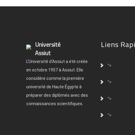
Liens Rap
Université
Assiut
L'Université d'Assiut a été créée
">
en octobre 1957 à Assiut. Elle
considère comme la première
">
université de Haute Égypte à
préparer des diplômés avec des
">
connaissances scientifiques.
">