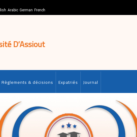
lish
Arabic
German
French
sité D’Assiout
Règlements & décisions
Expatriés
Journal