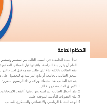
الأحكام العامة
تبدأ السنة الجامعية في السبت الثالث من سبتمبر وتستمر 
العام أن يقرر بدء الدراسة أوانتهائها قبل المواعيد المذكورة 
يقيد الطالب بالكلية بناءً على طلب يقدمه قبل افتتاح الدر
يلتحق الطالب بالجامعة أو يتابع الدراسة بها للحصول على 
يتم قيد الطالب بعد استيفاء أوراقه وأداء الرسوم المقررة
الأوراق المقدمة لإجراء القيد.
بيان أحوال الطالب الدراسية وتواريخها ( القيد ـ الامتحانات ـ ن
بيان العقوبات التأديبية الموقعة عليه.
أوجه النشاط الرياضي والاجتماعي والعسكري للطالب.