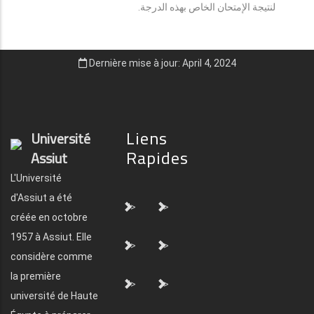
لنتيجة الإمتحان الخاص بهذه الدرجة.
Dernière mise à jour: April 4, 2024
Liens
Université
Rapides
Assiut
L'Université
d'Assiut a été
">
">
créée en octobre
1957 à Assiut. Elle
">
">
considère comme
la première
">
">
université de Haute