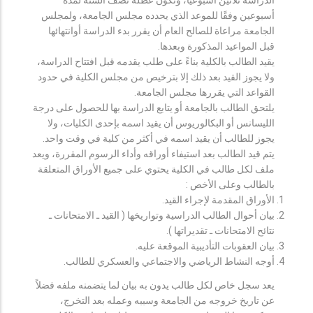
أسبوعين وفقًا للموعد الذي يحدده مجلس الجامعة، ولمجلس
الجامعة مراعاة للصالح العام أن يقرر بدء الدراسة أوانتهائها
قبل المواعيد المذكورة وبعدها.
يقيد الطالب بالكلية بناءً على طلب يقدمه قبل افتتاح الدراسة،
ولا يجوز القيد بعد ذلك إلا بترخيص من مجلس الكلية في حدود
القواعد التي يقررها مجلس الجامعة.
يلتحق الطالب بالجامعة أو يتابع الدراسة بها للحصول على درجة
الليسانس أو البكالوريوس أن يقيد اسمه بإحدى الكليات، ولا
يجوز للطالب أن يقيد اسمه في أكثر من كلية في وقت واحد.
يتم قيد الطالب بعد استيفاء أوراقه وأداء الرسوم المقررة، ويعد
ملف لكل طالب في الكلية يحتوي على جميع الأوراق المتعلقة
بالطالب وعلى الأخص :
الأوراق المقدمة لإجراء القيد.
بيان أحوال الطالب الدراسية وتواريخها ( القيد ـ الامتحانات ـ
نتائح الامتحانات ـ تقديراتها ).
بيان العقوبات التأديبية الموقعة عليه.
أوجه النشاط الرياضي والاجتماعي والعسكري للطالب.
يعد سجل خاص لكل طالب يدون به بيان لما يتضمنه ملفه فضلاً
عن تاريخ خروجه من الجامعة وسببه وعمله بعد التخرج،