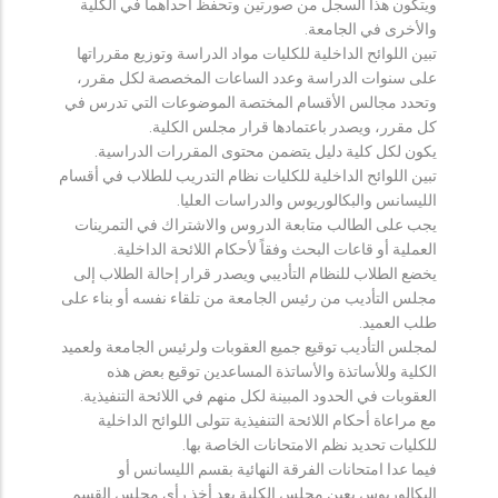
ويتكون هذا السجل من صورتين وتحفظ احداهما في الكلية
والأخرى في الجامعة.
تبين اللوائح الداخلية للكليات مواد الدراسة وتوزيع مقرراتها
على سنوات الدراسة وعدد الساعات المخصصة لكل مقرر،
وتحدد مجالس الأقسام المختصة الموضوعات التي تدرس في
كل مقرر، ويصدر باعتمادها قرار مجلس الكلية.
يكون لكل كلية دليل يتضمن محتوى المقررات الدراسية.
تبين اللوائح الداخلية للكليات نظام التدريب للطلاب في أقسام
الليسانس والبكالوريوس والدراسات العليا.
يجب على الطالب متابعة الدروس والاشتراك في التمرينات
العملية أو قاعات البحث وفقاً لأحكام اللائحة الداخلية.
يخضع الطلاب للنظام التأديبي ويصدر قرار إحالة الطلاب إلى
مجلس التأديب من رئيس الجامعة من تلقاء نفسه أو بناء على
طلب العميد.
لمجلس التأديب توقيع جميع العقوبات ولرئيس الجامعة ولعميد
الكلية وللأساتذة والأساتذة المساعدين توقيع بعض هذه
العقوبات في الحدود المبينة لكل منهم في اللائحة التنفيذية.
مع مراعاة أحكام اللائحة التنفيذية تتولى اللوائح الداخلية
للكليات تحديد نظم الامتحانات الخاصة بها.
فيما عدا امتحانات الفرقة النهائية بقسم الليسانس أو
البكالوريوس يعين مجلس الكلية بعد أخذ رأي مجلس القسم