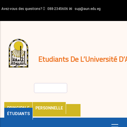
Aller
Avez-vous des questions?
088-2345606
sup@aun.edu.eg
au
contenu
N-
principal
Home
Règlements
&
décisions
Expatriés
Journal
Etudiants De L’Université D’
Rechercher
PRINCIPALE
PERSONNELLE
ÉTUDIANTS