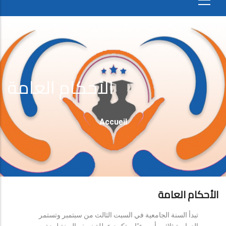
الأحكام العامة
Fil
Accueil
D'Ariane
الأحكام العامة
تبدأ السنة الجامعية في السبت الثالث من سبتمبر وتستمر
الدراسة ثلاثين أسبوعيًا، وتكون عطلة نصف السنة لمدة