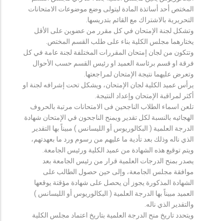
المختص أحد أساتذة المادة ليتولى وضع موضوعات الامتحانات
التحريرية بالاشتراك مع القائم بتدريسها.
وتشكل لجنة الإمتحان في كل مقرر من عضوين على الأقل
يختارهما مجلس الكلية بناء على طلب القسم المختص.
وتتكون من لجان إمتحان المقررات المختلفة لجنة عامة في كل
فرقة او قسم برئاسة العميد او رئيس القسم حسب الأحوال
وتعرض عليهما نتيجة الإمتحان لمراجعتها.
يرأس عميد الكلية لجان الإمتحان، ويشكل تحت إشرافه لجنة او
أكثر لمراقبة الإمتحان وإعداد النتيجة.
تلعن اسماء الطلاب الناجحين فى الامتحانات مرتبة بالحروف
الهجائيه بالنسبة لكل تقدير ويمنح الناجحون في الإمتحان شهادة
الدرجة العلمية ( البكالوريوس أو الليسانس ) مبيناً بها التقدير
الذي ناله وذلك بعد تأدية ما عليهم من رسوم ورد ما بعهدتهم،
ويتم توقيع هذه الشهادة من عميد الكلية ورئيس الجامعة.
يصدر بمنح الدرجات العلمية قرار من رئيس الجامعة بعد
موافقة مجلس الجامعة، وإلى حين حصول الطالب على
الشهادة المذكورة يجوز أن يحصل على شهادة مؤقتة يوقعها
العميد مبيناً بها الدرجة العلمية ( البكالوريوس أو الليسانس )
والتقدير الذي ناله.
ويتحدد تاريخ منح الدرجة العلمية بتاريخ اعتماد مجلس الكلية