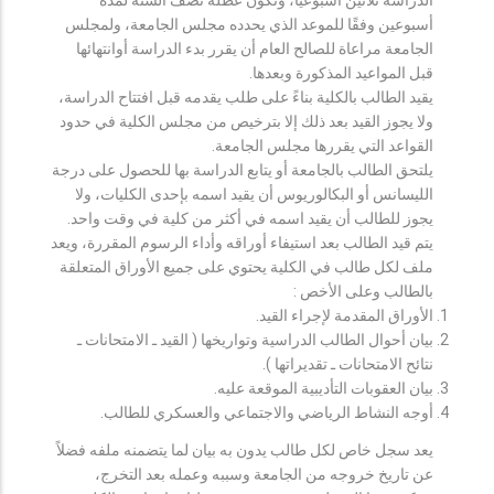
أسبوعين وفقًا للموعد الذي يحدده مجلس الجامعة، ولمجلس
الجامعة مراعاة للصالح العام أن يقرر بدء الدراسة أوانتهائها
قبل المواعيد المذكورة وبعدها.
يقيد الطالب بالكلية بناءً على طلب يقدمه قبل افتتاح الدراسة،
ولا يجوز القيد بعد ذلك إلا بترخيص من مجلس الكلية في حدود
القواعد التي يقررها مجلس الجامعة.
يلتحق الطالب بالجامعة أو يتابع الدراسة بها للحصول على درجة
الليسانس أو البكالوريوس أن يقيد اسمه بإحدى الكليات، ولا
يجوز للطالب أن يقيد اسمه في أكثر من كلية في وقت واحد.
يتم قيد الطالب بعد استيفاء أوراقه وأداء الرسوم المقررة، ويعد
ملف لكل طالب في الكلية يحتوي على جميع الأوراق المتعلقة
بالطالب وعلى الأخص :
الأوراق المقدمة لإجراء القيد.
بيان أحوال الطالب الدراسية وتواريخها ( القيد ـ الامتحانات ـ
نتائح الامتحانات ـ تقديراتها ).
بيان العقوبات التأديبية الموقعة عليه.
أوجه النشاط الرياضي والاجتماعي والعسكري للطالب.
يعد سجل خاص لكل طالب يدون به بيان لما يتضمنه ملفه فضلاً
عن تاريخ خروجه من الجامعة وسببه وعمله بعد التخرج،