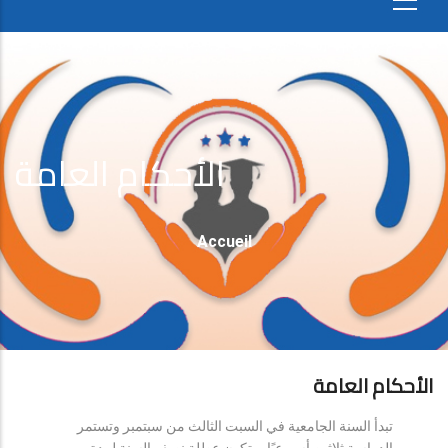
الأحكام العامة
Fil
Accueil
D'Ariane
الأحكام العامة
تبدأ السنة الجامعية في السبت الثالث من سبتمبر وتستمر
الدراسة ثلاثين أسبوعيًا، وتكون عطلة نصف السنة لمدة