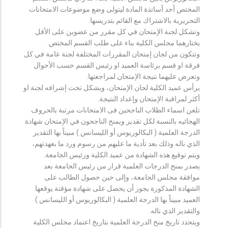
المختص أحد أساتذة المادة ليتولى وضع موضوعات الامتحانات
التحريرية بالاشتراك مع القائم بتدريسها.
وتشكل لجنة الإمتحان في كل مقرر من عضوين على الأقل
يختارهما مجلس الكلية بناء على طلب القسم المختص.
وتتكون من لجان إمتحان المقررات المختلفة لجنة عامة في كل
فرقة او قسم برئاسة العميد او رئيس القسم حسب الأحوال
وتعرض عليهما نتيجة الإمتحان لمراجعتها.
يرأس عميد الكلية لجان الإمتحان، ويشكل تحت إشرافه لجنة او
أكثر لمراقبة الإمتحان وإعداد النتيجة.
تلعن اسماء الطلاب الناجحين فى الامتحانات مرتبة بالحروف
الهجائيه بالنسبة لكل تقدير ويمنح الناجحون في الإمتحان شهادة
الدرجة العلمية ( البكالوريوس أو الليسانس ) مبيناً بها التقدير
الذي ناله وذلك بعد تأدية ما عليهم من رسوم ورد ما بعهدتهم،
ويتم توقيع هذه الشهادة من عميد الكلية ورئيس الجامعة.
يصدر بمنح الدرجات العلمية قرار من رئيس الجامعة بعد
موافقة مجلس الجامعة، وإلى حين حصول الطالب على
الشهادة المذكورة يجوز أن يحصل على شهادة مؤقتة يوقعها
العميد مبيناً بها الدرجة العلمية ( البكالوريوس أو الليسانس )
والتقدير الذي ناله.
ويتحدد تاريخ منح الدرجة العلمية بتاريخ اعتماد مجلس الكلية