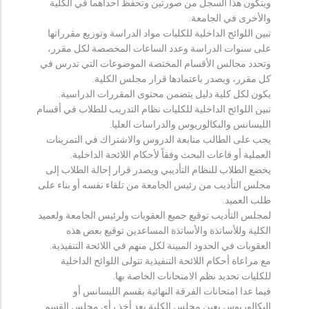
ويتكون هذا السجل من صورتين وتحفظ احداهما في الكلية
والأخرى في الجامعة.
تبين اللوائح الداخلية للكليات مواد الدراسة وتوزيع مقرراتها
على سنوات الدراسة وعدد الساعات المخصصة لكل مقرر،
وتحدد مجالس الأقسام المختصة الموضوعات التي تدرس في
كل مقرر، ويصدر باعتمادها قرار مجلس الكلية.
يكون لكل كلية دليل يتضمن محتوى المقررات الدراسية.
تبين اللوائح الداخلية للكليات نظام التدريب للطلاب في أقسام
الليسانس والبكالوريوس والدراسات العليا.
يجب على الطالب متابعة الدروس والاشتراك في التمرينات
العملية أو قاعات البحث وفقاً لأحكام اللائحة الداخلية.
يخضع الطلاب للنظام التأديبي ويصدر قرار إحالة الطلاب إلى
مجلس التأديب من رئيس الجامعة من تلقاء نفسه أو بناء على
طلب العميد.
لمجلس التأديب توقيع جميع العقوبات ولرئيس الجامعة ولعميد
الكلية وللأساتذة والأساتذة المساعدين توقيع بعض هذه
العقوبات في الحدود المبينة لكل منهم في اللائحة التنفيذية.
مع مراعاة أحكام اللائحة التنفيذية تتولى اللوائح الداخلية
للكليات تحديد نظم الامتحانات الخاصة بها.
فيما عدا امتحانات الفرقة النهائية بقسم الليسانس أو
البكالوريوس يعين مجلس الكلية بعد أخذ رأي مجلس القسم