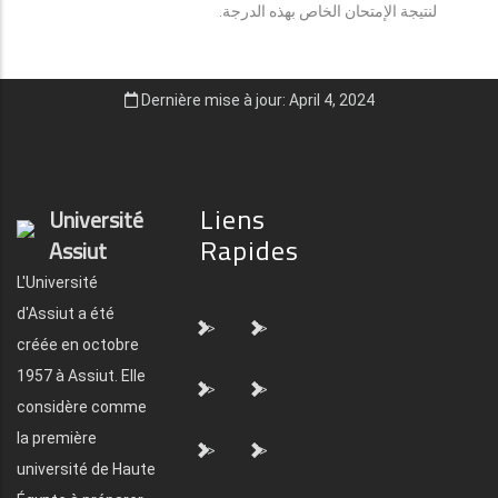
لنتيجة الإمتحان الخاص بهذه الدرجة.
Dernière mise à jour: April 4, 2024
Liens
Université
Rapides
Assiut
L'Université
d'Assiut a été
">
">
créée en octobre
1957 à Assiut. Elle
">
">
considère comme
la première
">
">
université de Haute