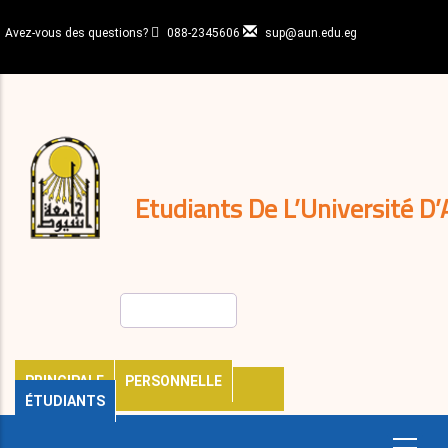
Aller
au
Avez-vous des questions?
088-2345606
sup@aun.edu.eg
contenu
N-
principal
Home
Règlements
&
décisions
Expatriés
Journal
Etudiants De L’Université D’
Rechercher
PRINCIPALE
PERSONNELLE
ÉTUDIANTS