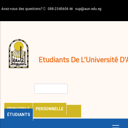
Aller
Avez-vous des questions?
088-2345606
sup@aun.edu.eg
au
contenu
N-
principal
Home
Règlements
&
décisions
Expatriés
Journal
Etudiants De L’Université D’
Rechercher
PRINCIPALE
PERSONNELLE
ÉTUDIANTS