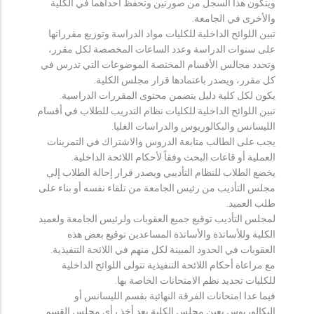
ويتكون هذا السجل من صورتين وتحفظ احداهما في الكلية
والأخرى في الجامعة.
تبين اللوائح الداخلية للكليات مواد الدراسة وتوزيع مقرراتها
على سنوات الدراسة وعدد الساعات المخصصة لكل مقرر،
وتحدد مجالس الأقسام المختصة الموضوعات التي تدرس في
كل مقرر، ويصدر باعتمادها قرار مجلس الكلية.
يكون لكل كلية دليل يتضمن محتوى المقررات الدراسية.
تبين اللوائح الداخلية للكليات نظام التدريب للطلاب في أقسام
الليسانس والبكالوريوس والدراسات العليا.
يجب على الطالب متابعة الدروس والاشتراك في التمرينات
العملية أو قاعات البحث وفقاً لأحكام اللائحة الداخلية.
يخضع الطلاب للنظام التأديبي ويصدر قرار إحالة الطلاب إلى
مجلس التأديب من رئيس الجامعة من تلقاء نفسه أو بناء على
طلب العميد.
لمجلس التأديب توقيع جميع العقوبات ولرئيس الجامعة ولعميد
الكلية وللأساتذة والأساتذة المساعدين توقيع بعض هذه
العقوبات في الحدود المبينة لكل منهم في اللائحة التنفيذية.
مع مراعاة أحكام اللائحة التنفيذية تتولى اللوائح الداخلية
للكليات تحديد نظم الامتحانات الخاصة بها.
فيما عدا امتحانات الفرقة النهائية بقسم الليسانس أو
البكالوريوس يعين مجلس الكلية بعد أخذ رأي مجلس القسم