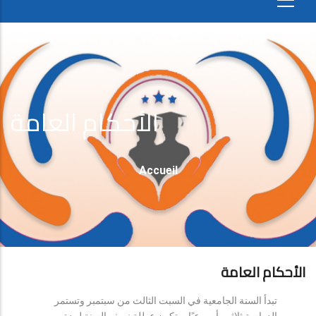
الأحكام العامة
Fil
Accueil
D'Ariane
الأحكام العامة
تبدأ السنة الجامعية في السبت الثالث من سبتمبر وتستمر
الدراسة ثلاثين أسبوعيًا، وتكون عطلة نصف السنة لمدة