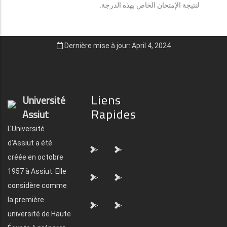
لنتيجة الإمتحان الخاص بهذه الدرجة.
Dernière mise à jour: April 4, 2024
Liens
Université
Rapides
Assiut
L'Université
d'Assiut a été
">
">
créée en octobre
1957 à Assiut. Elle
">
">
considère comme
la première
">
">
université de Haute