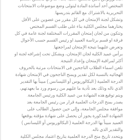
المختص أحد أساتذة المادة ليتولى وضع موضوعات الامتحانات
التحريرية بالاشتراك مع القائم بتدريسها.
وتشكل لجنة الإمتحان في كل مقرر من عضوين على الأقل
يختارهما مجلس الكلية بناء على طلب القسم المختص.
وتتكون من لجان إمتحان المقررات المختلفة لجنة عامة في كل
فرقة او قسم برئاسة العميد او رئيس القسم حسب الأحوال
وتعرض عليهما نتيجة الإمتحان لمراجعتها.
يرأس عميد الكلية لجان الإمتحان، ويشكل تحت إشرافه لجنة او
أكثر لمراقبة الإمتحان وإعداد النتيجة.
تلعن اسماء الطلاب الناجحين فى الامتحانات مرتبة بالحروف
الهجائيه بالنسبة لكل تقدير ويمنح الناجحون في الإمتحان شهادة
الدرجة العلمية ( البكالوريوس أو الليسانس ) مبيناً بها التقدير
الذي ناله وذلك بعد تأدية ما عليهم من رسوم ورد ما بعهدتهم،
ويتم توقيع هذه الشهادة من عميد الكلية ورئيس الجامعة.
يصدر بمنح الدرجات العلمية قرار من رئيس الجامعة بعد
موافقة مجلس الجامعة، وإلى حين حصول الطالب على
الشهادة المذكورة يجوز أن يحصل على شهادة مؤقتة يوقعها
العميد مبيناً بها الدرجة العلمية ( البكالوريوس أو الليسانس )
والتقدير الذي ناله.
ويتحدد تاريخ منح الدرجة العلمية بتاريخ اعتماد مجلس الكلية