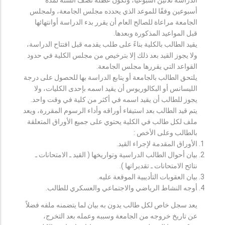
أسبوعين وفقًا للموعد الذي يحدده مجلس الجامعة، ولمجلس
الجامعة مراعاة للصالح العام أن يقرر بدء الدراسة أوانتهائها
قبل المواعيد المذكورة وبعدها.
يقيد الطالب بالكلية بناءً على طلب يقدمه قبل افتتاح الدراسة،
ولا يجوز القيد بعد ذلك إلا بترخيص من مجلس الكلية في حدود
القواعد التي يقررها مجلس الجامعة.
يلتحق الطالب بالجامعة أو يتابع الدراسة بها للحصول على درجة
الليسانس أو البكالوريوس أن يقيد اسمه بإحدى الكليات، ولا
يجوز للطالب أن يقيد اسمه في أكثر من كلية في وقت واحد.
يتم قيد الطالب بعد استيفاء أوراقه وأداء الرسوم المقررة، ويعد
ملف لكل طالب في الكلية يحتوي على جميع الأوراق المتعلقة
بالطالب وعلى الأخص :
الأوراق المقدمة لإجراء القيد.
بيان أحوال الطالب الدراسية وتواريخها ( القيد ـ الامتحانات ـ
نتائح الامتحانات ـ تقديراتها ).
بيان العقوبات التأديبية الموقعة عليه.
أوجه النشاط الرياضي والاجتماعي والعسكري للطالب.
يعد سجل خاص لكل طالب يدون به بيان لما يتضمنه ملفه فضلاً
عن تاريخ خروجه من الجامعة وسببه وعمله بعد التخرج،