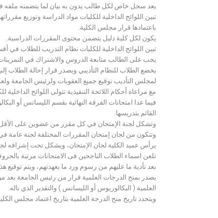
يعد سجل خاص لكل طالب يدون به بيان لما يتضمنه ملفه فض
تبين اللوائح الداخلية للكليات مواد الدراسة وتوزيع مق
باعتمادها قرار مجلس الكلية.
يكون لكل كلية دليل يتضمن محتوى المقررات الدراسية.
تبين اللوائح الداخلية للكليات نظام التدريب للطلاب في أق
يجب على الطالب متابعة الدروس والاشتراك في التمرينات الع
يخضع الطلاب للنظام التأديبي ويصدر قرار إحالة الطلاب إ
لمجلس التأديب توقيع جميع العقوبات ولرئيس الجامعة ولعميد
مع مراعاة أحكام اللائحة التنفيذية تتولى اللوائح الداخلية ل
فيما عدا امتحانات الفرقة النهائية بقسم الليسانس أو ال
القائم بتدريسها.
وتشكل لجنة الإمتحان في كل مقرر من عضوين على الأقل 
وتتكون من لجان إمتحان المقررات المختلفة لجنة عامة في
يرأس عميد الكلية لجان الإمتحان، ويشكل تحت إشرافه لجنة ا
تلعن اسماء الطلاب الناجحين فى الامتحانات مرتبة بالحروف ال
بعد تأدية ما عليهم من رسوم ورد ما بعهدتهم، ويتم توقيع ه
يصدر بمنح الدرجات العلمية قرار من رئيس الجامعة بعد مو
العلمية ( البكالوريوس أو الليسانس ) والتقدير الذي ناله.
ويتحدد تاريخ منح الدرجة العلمية بتاريخ اعتماد مجلس الكلية