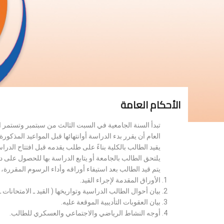
الأحكام العامة
تبدأ السنة الجامعية في السبت الثالث من سبتمبر وتستمر 
العام أن يقرر بدء الدراسة أوانتهائها قبل المواعيد المذكورة 
يقيد الطالب بالكلية بناءً على طلب يقدمه قبل افتتاح الدر
يلتحق الطالب بالجامعة أو يتابع الدراسة بها للحصول على 
يتم قيد الطالب بعد استيفاء أوراقه وأداء الرسوم المقررة
الأوراق المقدمة لإجراء القيد.
بيان أحوال الطالب الدراسية وتواريخها ( القيد ـ الامتحانات ـ ن
بيان العقوبات التأديبية الموقعة عليه.
أوجه النشاط الرياضي والاجتماعي والعسكري للطالب.