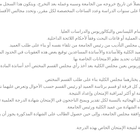
لاً عن تاريخ خروجه من الجامعة وسببه وعمله بعد التخرج، ويتكون هذا السجل م
رراتها على سنوات الدراسة وعدد الساعات المخصصة لكل مقرر، وتحدد مجالس الأ
سام الليسانس والبكالوريوس والدراسات العليا.
ملية أو قاعات البحث وفقاً لأحكام اللائحة الداخلية.
لى مجلس التأديب من رئيس الجامعة من تلقاء نفسه أو بناء على طلب العميد.
 الكلية وللأساتذة والأساتذة المساعدين توقيع بعض هذه العقوبات في الحدود المبين
لكليات تحديد نظم الامتحانات الخاصة بها.
بكالوريوس يعين مجلس الكلية بعد أخذ رأي مجلس القسم المختص أحد أساتذة المادة
يختارهما مجلس الكلية بناء على طلب القسم المختص.
 كل فرقة او قسم برئاسة العميد او رئيس القسم حسب الأحوال وتعرض عليهما نتيج
و أكثر لمراقبة الإمتحان وإعداد النتيجة.
هجائيه بالنسبة لكل تقدير ويمنح الناجحون في الإمتحان شهادة الدرجة العلمية ( الب
ذه الشهادة من عميد الكلية ورئيس الجامعة.
افقة مجلس الجامعة، وإلى حين حصول الطالب على الشهادة المذكورة يجوز أن يحصل
 لنتيجة الإمتحان الخاص بهذه الدرجة.