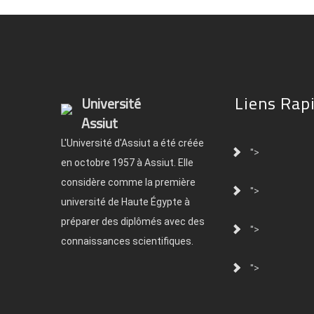
Liens Rap
Université
Assiut
L'Université d'Assiut a été créée
">
en octobre 1957 à Assiut. Elle
considère comme la première
">
université de Haute Égypte à
préparer des diplômés avec des
">
connaissances scientifiques.
">