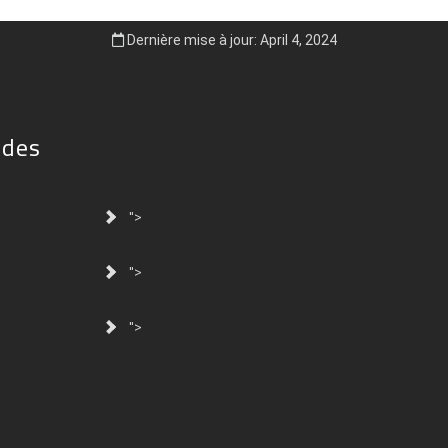
Dernière mise à jour: April 4, 2024
ides
">
">
">