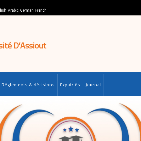
lish
Arabic
German
French
sité D’Assiout
Règlements & décisions
Expatriés
Journal