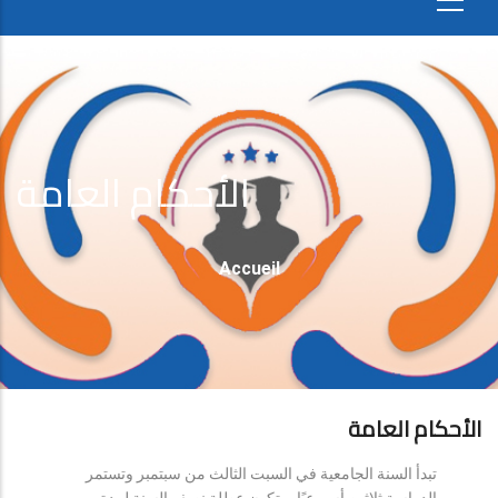
الأحكام العامة
Fil
Accueil
D'Ariane
الأحكام العامة
تبدأ السنة الجامعية في السبت الثالث من سبتمبر وتستمر
الدراسة ثلاثين أسبوعيًا، وتكون عطلة نصف السنة لمدة