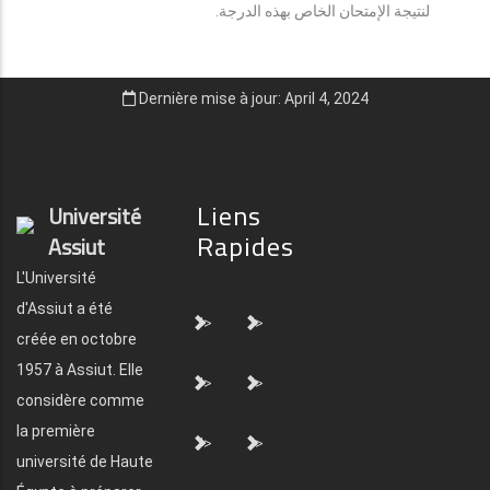
لنتيجة الإمتحان الخاص بهذه الدرجة.
Dernière mise à jour: April 4, 2024
Liens
Université
Rapides
Assiut
L'Université
d'Assiut a été
">
">
créée en octobre
1957 à Assiut. Elle
">
">
considère comme
la première
">
">
université de Haute