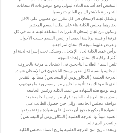
المختص أحد أساتذة المادة ليتولى وضع موضوعات الامتحانات
التحريرية بالاشتراك مع القائم بتدريسها.
وتشكل لجنة الإمتحان في كل مقرر من عضوين على الأقل
يختارهما مجلس الكلية بناء على طلب القسم المختص.
وتتكون من لجان إمتحان المقررات المختلفة لجنة عامة في كل
فرقة او قسم برئاسة العميد او رئيس القسم حسب الأحوال
وتعرض عليهما نتيجة الإمتحان لمراجعتها.
يرأس عميد الكلية لجان الإمتحان، ويشكل تحت إشرافه لجنة او
أكثر لمراقبة الإمتحان وإعداد النتيجة.
تلعن اسماء الطلاب الناجحين فى الامتحانات مرتبة بالحروف
الهجائيه بالنسبة لكل تقدير ويمنح الناجحون في الإمتحان شهادة
الدرجة العلمية ( البكالوريوس أو الليسانس ) مبيناً بها التقدير
الذي ناله وذلك بعد تأدية ما عليهم من رسوم ورد ما بعهدتهم،
ويتم توقيع هذه الشهادة من عميد الكلية ورئيس الجامعة.
يصدر بمنح الدرجات العلمية قرار من رئيس الجامعة بعد
موافقة مجلس الجامعة، وإلى حين حصول الطالب على
الشهادة المذكورة يجوز أن يحصل على شهادة مؤقتة يوقعها
العميد مبيناً بها الدرجة العلمية ( البكالوريوس أو الليسانس )
والتقدير الذي ناله.
ويتحدد تاريخ منح الدرجة العلمية بتاريخ اعتماد مجلس الكلية