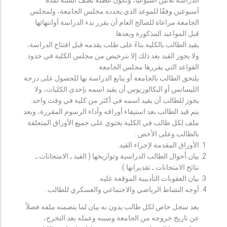
أسبوعين وفقًا للموعد الذي يحدده مجلس الجامعة، ولمجلس
الجامعة مراعاة للصالح العام أن يقرر بدء الدراسة أوانتهائها
قبل المواعيد المذكورة وبعدها.
يقيد الطالب بالكلية بناءً على طلب يقدمه قبل افتتاح الدراسة،
ولا يجوز القيد بعد ذلك إلا بترخيص من مجلس الكلية في حدود
القواعد التي يقررها مجلس الجامعة.
يلتحق الطالب بالجامعة أو يتابع الدراسة بها للحصول على درجة
الليسانس أو البكالوريوس أن يقيد اسمه بإحدى الكليات، ولا
يجوز للطالب أن يقيد اسمه في أكثر من كلية في وقت واحد.
يتم قيد الطالب بعد استيفاء أوراقه وأداء الرسوم المقررة، ويعد
ملف لكل طالب في الكلية يحتوي على جميع الأوراق المتعلقة
بالطالب وعلى الأخص :
الأوراق المقدمة لإجراء القيد.
بيان أحوال الطالب الدراسية وتواريخها ( القيد ـ الامتحانات ـ
نتائح الامتحانات ـ تقديراتها ).
بيان العقوبات التأديبية الموقعة عليه.
أوجه النشاط الرياضي والاجتماعي والعسكري للطالب.
يعد سجل خاص لكل طالب يدون به بيان لما يتضمنه ملفه فضلاً
عن تاريخ خروجه من الجامعة وسببه وعمله بعد التخرج،