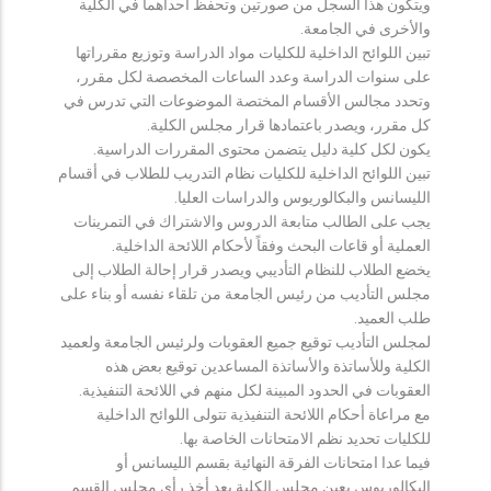
ويتكون هذا السجل من صورتين وتحفظ احداهما في الكلية
والأخرى في الجامعة.
تبين اللوائح الداخلية للكليات مواد الدراسة وتوزيع مقرراتها
على سنوات الدراسة وعدد الساعات المخصصة لكل مقرر،
وتحدد مجالس الأقسام المختصة الموضوعات التي تدرس في
كل مقرر، ويصدر باعتمادها قرار مجلس الكلية.
يكون لكل كلية دليل يتضمن محتوى المقررات الدراسية.
تبين اللوائح الداخلية للكليات نظام التدريب للطلاب في أقسام
الليسانس والبكالوريوس والدراسات العليا.
يجب على الطالب متابعة الدروس والاشتراك في التمرينات
العملية أو قاعات البحث وفقاً لأحكام اللائحة الداخلية.
يخضع الطلاب للنظام التأديبي ويصدر قرار إحالة الطلاب إلى
مجلس التأديب من رئيس الجامعة من تلقاء نفسه أو بناء على
طلب العميد.
لمجلس التأديب توقيع جميع العقوبات ولرئيس الجامعة ولعميد
الكلية وللأساتذة والأساتذة المساعدين توقيع بعض هذه
العقوبات في الحدود المبينة لكل منهم في اللائحة التنفيذية.
مع مراعاة أحكام اللائحة التنفيذية تتولى اللوائح الداخلية
للكليات تحديد نظم الامتحانات الخاصة بها.
فيما عدا امتحانات الفرقة النهائية بقسم الليسانس أو
البكالوريوس يعين مجلس الكلية بعد أخذ رأي مجلس القسم