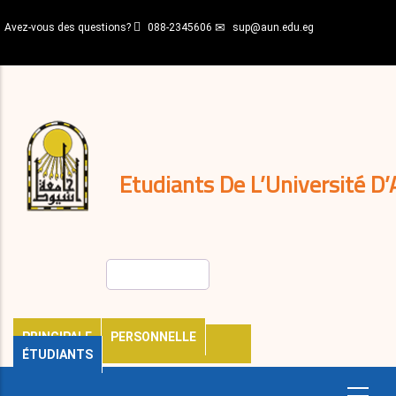
Aller
Avez-vous des questions?
088-2345606
sup@aun.edu.eg
au
contenu
N-
principal
Home
Règlements
&
décisions
Expatriés
Journal
Etudiants De L’Université D’
Rechercher
PRINCIPALE
PERSONNELLE
ÉTUDIANTS