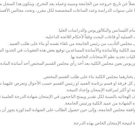
لاً عن تاريخ خروجه من الجامعة وسببه وعمله بعد التخرج، ويتكون هذا السجل م
رراتها على سنوات الدراسة وعدد الساعات المخصصة لكل مقرر، وتحدد مجالس الأ
سام الليسانس والبكالوريوس والدراسات العليا.
ملية أو قاعات البحث وفقاً لأحكام اللائحة الداخلية.
لى مجلس التأديب من رئيس الجامعة من تلقاء نفسه أو بناء على طلب العميد.
 الكلية وللأساتذة والأساتذة المساعدين توقيع بعض هذه العقوبات في الحدود المبين
لكليات تحديد نظم الامتحانات الخاصة بها.
بكالوريوس يعين مجلس الكلية بعد أخذ رأي مجلس القسم المختص أحد أساتذة المادة
يختارهما مجلس الكلية بناء على طلب القسم المختص.
 كل فرقة او قسم برئاسة العميد او رئيس القسم حسب الأحوال وتعرض عليهما نتيج
و أكثر لمراقبة الإمتحان وإعداد النتيجة.
هجائيه بالنسبة لكل تقدير ويمنح الناجحون في الإمتحان شهادة الدرجة العلمية ( الب
ذه الشهادة من عميد الكلية ورئيس الجامعة.
افقة مجلس الجامعة، وإلى حين حصول الطالب على الشهادة المذكورة يجوز أن يحصل
 لنتيجة الإمتحان الخاص بهذه الدرجة.