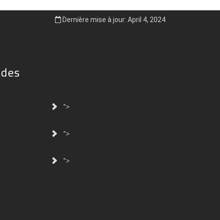
Dernière mise à jour: April 4, 2024
ides
">
">
">