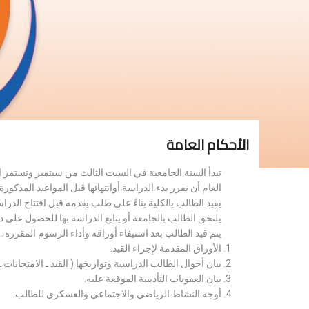
الأحكام العامة
تبدأ السنة الجامعية في السبت الثالث من سبتمبر وتستمر 
العام أن يقرر بدء الدراسة أوانتهائها قبل المواعيد المذكورة 
يقيد الطالب بالكلية بناءً على طلب يقدمه قبل افتتاح الدر
يلتحق الطالب بالجامعة أو يتابع الدراسة بها للحصول على 
يتم قيد الطالب بعد استيفاء أوراقه وأداء الرسوم المقررة
الأوراق المقدمة لإجراء القيد.
بيان أحوال الطالب الدراسية وتواريخها ( القيد ـ الامتحانات ـ ن
بيان العقوبات التأديبية الموقعة عليه.
أوجه النشاط الرياضي والاجتماعي والعسكري للطالب.