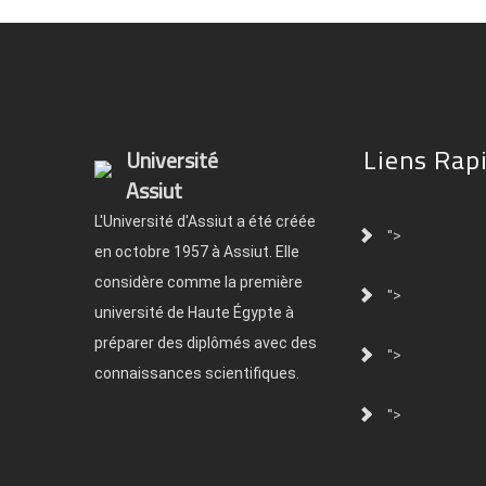
Liens Rap
Université
Assiut
L'Université d'Assiut a été créée
">
en octobre 1957 à Assiut. Elle
considère comme la première
">
université de Haute Égypte à
préparer des diplômés avec des
">
connaissances scientifiques.
">