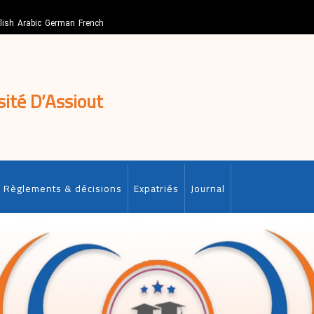
lish
Arabic
German
French
sité D’Assiout
Règlements & décisions
Expatriés
Journal