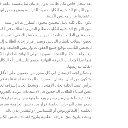
يعد سجل خاص لكل طالب يدون به بيان لما يتضمنه ملفه فض
تبين اللوائح الداخلية للكليات مواد الدراسة وتوزيع مق
باعتمادها قرار مجلس الكلية.
يكون لكل كلية دليل يتضمن محتوى المقررات الدراسية.
تبين اللوائح الداخلية للكليات نظام التدريب للطلاب في أق
يجب على الطالب متابعة الدروس والاشتراك في التمرينات الع
يخضع الطلاب للنظام التأديبي ويصدر قرار إحالة الطلاب إ
لمجلس التأديب توقيع جميع العقوبات ولرئيس الجامعة ولعميد
مع مراعاة أحكام اللائحة التنفيذية تتولى اللوائح الداخلية ل
فيما عدا امتحانات الفرقة النهائية بقسم الليسانس أو ال
القائم بتدريسها.
وتشكل لجنة الإمتحان في كل مقرر من عضوين على الأقل 
وتتكون من لجان إمتحان المقررات المختلفة لجنة عامة في
يرأس عميد الكلية لجان الإمتحان، ويشكل تحت إشرافه لجنة ا
تلعن اسماء الطلاب الناجحين فى الامتحانات مرتبة بالحروف ال
بعد تأدية ما عليهم من رسوم ورد ما بعهدتهم، ويتم توقيع ه
يصدر بمنح الدرجات العلمية قرار من رئيس الجامعة بعد مو
العلمية ( البكالوريوس أو الليسانس ) والتقدير الذي ناله.
ويتحدد تاريخ منح الدرجة العلمية بتاريخ اعتماد مجلس الكلية