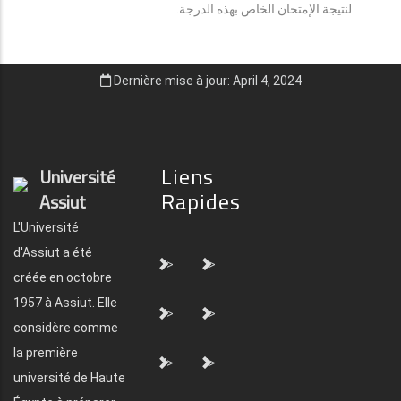
لنتيجة الإمتحان الخاص بهذه الدرجة.
Dernière mise à jour: April 4, 2024
Liens
Université
Rapides
Assiut
L'Université
d'Assiut a été
">
">
créée en octobre
1957 à Assiut. Elle
">
">
considère comme
la première
">
">
université de Haute