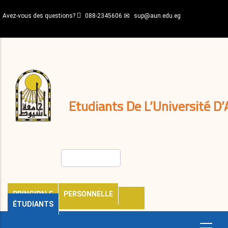
Aller
Avez-vous des questions?
088-2345606
sup@aun.edu.eg
au
contenu
N-
principal
Home
Règlements
&
décisions
Expatriés
Journal
Etudiants De L’Université D’
Rechercher
PRINCIPALE
PERSONNELLE
ÉTUDIANTS