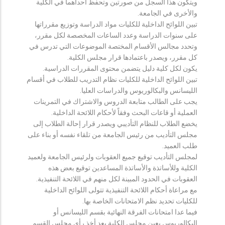
ويتكون هذا السجل من صورتين وتحفظ احداهما في الكلية
والأخرى في الجامعة.
تبين اللوائح الداخلية للكليات مواد الدراسة وتوزيع مقرراتها
على سنوات الدراسة وعدد الساعات المخصصة لكل مقرر،
وتحدد مجالس الأقسام المختصة الموضوعات التي تدرس في
كل مقرر، ويصدر باعتمادها قرار مجلس الكلية.
يكون لكل كلية دليل يتضمن محتوى المقررات الدراسية.
تبين اللوائح الداخلية للكليات نظام التدريب للطلاب في أقسام
الليسانس والبكالوريوس والدراسات العليا.
يجب على الطالب متابعة الدروس والاشتراك في التمرينات
العملية أو قاعات البحث وفقاً لأحكام اللائحة الداخلية.
يخضع الطلاب للنظام التأديبي ويصدر قرار إحالة الطلاب إلى
مجلس التأديب من رئيس الجامعة من تلقاء نفسه أو بناء على
طلب العميد.
لمجلس التأديب توقيع جميع العقوبات ولرئيس الجامعة ولعميد
الكلية وللأساتذة والأساتذة المساعدين توقيع بعض هذه
العقوبات في الحدود المبينة لكل منهم في اللائحة التنفيذية.
مع مراعاة أحكام اللائحة التنفيذية تتولى اللوائح الداخلية
للكليات تحديد نظم الامتحانات الخاصة بها.
فيما عدا امتحانات الفرقة النهائية بقسم الليسانس أو
البكالوريوس يعين مجلس الكلية بعد أخذ رأي مجلس القسم