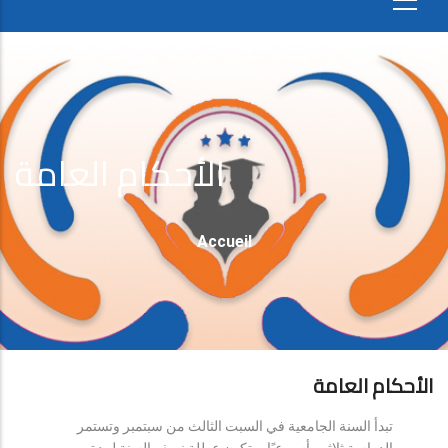
الأحكام العامة
Fil
Accueil
D'Ariane
الأحكام العامة
تبدأ السنة الجامعية في السبت الثالث من سبتمبر وتستمر
الدراسة ثلاثين أسبوعيًا، وتكون عطلة نصف السنة لمدة