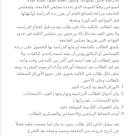
أسبوعين وفقًا للموعد الذي يحدده مجلس الجامعة، ولمجلس
الجامعة مراعاة للصالح العام أن يقرر بدء الدراسة أوانتهائها
قبل المواعيد المذكورة وبعدها.
يقيد الطالب بالكلية بناءً على طلب يقدمه قبل افتتاح الدراسة،
ولا يجوز القيد بعد ذلك إلا بترخيص من مجلس الكلية في حدود
القواعد التي يقررها مجلس الجامعة.
يلتحق الطالب بالجامعة أو يتابع الدراسة بها للحصول على درجة
الليسانس أو البكالوريوس أن يقيد اسمه بإحدى الكليات، ولا
يجوز للطالب أن يقيد اسمه في أكثر من كلية في وقت واحد.
يتم قيد الطالب بعد استيفاء أوراقه وأداء الرسوم المقررة، ويعد
ملف لكل طالب في الكلية يحتوي على جميع الأوراق المتعلقة
بالطالب وعلى الأخص :
الأوراق المقدمة لإجراء القيد.
بيان أحوال الطالب الدراسية وتواريخها ( القيد ـ الامتحانات ـ
نتائح الامتحانات ـ تقديراتها ).
بيان العقوبات التأديبية الموقعة عليه.
أوجه النشاط الرياضي والاجتماعي والعسكري للطالب.
يعد سجل خاص لكل طالب يدون به بيان لما يتضمنه ملفه فضلاً
عن تاريخ خروجه من الجامعة وسببه وعمله بعد التخرج،