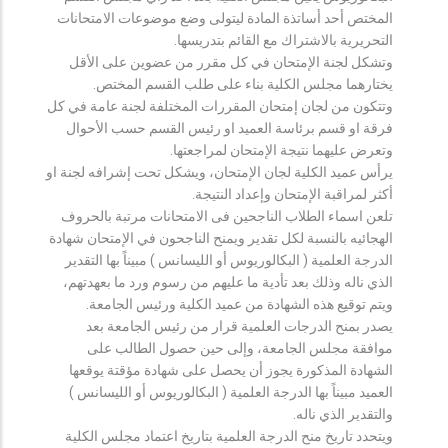
المختص أحد أساتذة المادة ليتولى وضع موضوعات الامتحانات
التحريرية بالاشتراك مع القائم بتدريسها.
وتشكل لجنة الإمتحان في كل مقرر من عضوين على الأقل
يختارهما مجلس الكلية بناء على طلب القسم المختص.
وتتكون من لجان إمتحان المقررات المختلفة لجنة عامة في كل
فرقة او قسم برئاسة العميد او رئيس القسم حسب الأحوال
وتعرض عليهما نتيجة الإمتحان لمراجعتها.
يرأس عميد الكلية لجان الإمتحان، ويشكل تحت إشرافه لجنة او
أكثر لمراقبة الإمتحان وإعداد النتيجة.
تلعن اسماء الطلاب الناجحين فى الامتحانات مرتبة بالحروف
الهجائيه بالنسبة لكل تقدير ويمنح الناجحون في الإمتحان شهادة
الدرجة العلمية ( البكالوريوس أو الليسانس ) مبيناً بها التقدير
الذي ناله وذلك بعد تأدية ما عليهم من رسوم ورد ما بعهدتهم،
ويتم توقيع هذه الشهادة من عميد الكلية ورئيس الجامعة.
يصدر بمنح الدرجات العلمية قرار من رئيس الجامعة بعد
موافقة مجلس الجامعة، وإلى حين حصول الطالب على
الشهادة المذكورة يجوز أن يحصل على شهادة مؤقتة يوقعها
العميد مبيناً بها الدرجة العلمية ( البكالوريوس أو الليسانس )
والتقدير الذي ناله.
ويتحدد تاريخ منح الدرجة العلمية بتاريخ اعتماد مجلس الكلية