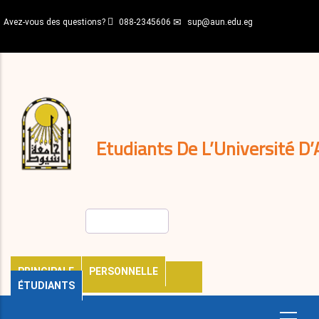
Aller
Avez-vous des questions?
088-2345606
sup@aun.edu.eg
au
contenu
N-
principal
Home
Règlements
&
décisions
Expatriés
Journal
Etudiants De L’Université D’
Rechercher
PRINCIPALE
PERSONNELLE
ÉTUDIANTS