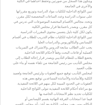
ويتكون هذا السجل من صورتين وتحفظ احداهما في الكلية
والأخرى في الجامعة.
تبين اللوائح الداخلية للكليات مواد الدراسة وتوزيع مقرراتها
على سنوات الدراسة وعدد الساعات المخصصة لكل مقرر،
وتحدد مجالس الأقسام المختصة الموضوعات التي تدرس في
كل مقرر، ويصدر باعتمادها قرار مجلس الكلية.
يكون لكل كلية دليل يتضمن محتوى المقررات الدراسية.
تبين اللوائح الداخلية للكليات نظام التدريب للطلاب في أقسام
الليسانس والبكالوريوس والدراسات العليا.
يجب على الطالب متابعة الدروس والاشتراك في التمرينات
العملية أو قاعات البحث وفقاً لأحكام اللائحة الداخلية.
يخضع الطلاب للنظام التأديبي ويصدر قرار إحالة الطلاب إلى
مجلس التأديب من رئيس الجامعة من تلقاء نفسه أو بناء على
طلب العميد.
لمجلس التأديب توقيع جميع العقوبات ولرئيس الجامعة ولعميد
الكلية وللأساتذة والأساتذة المساعدين توقيع بعض هذه
العقوبات في الحدود المبينة لكل منهم في اللائحة التنفيذية.
مع مراعاة أحكام اللائحة التنفيذية تتولى اللوائح الداخلية
للكليات تحديد نظم الامتحانات الخاصة بها.
فيما عدا امتحانات الفرقة النهائية بقسم الليسانس أو
البكالوريوس يعين مجلس الكلية بعد أخذ رأي مجلس القسم