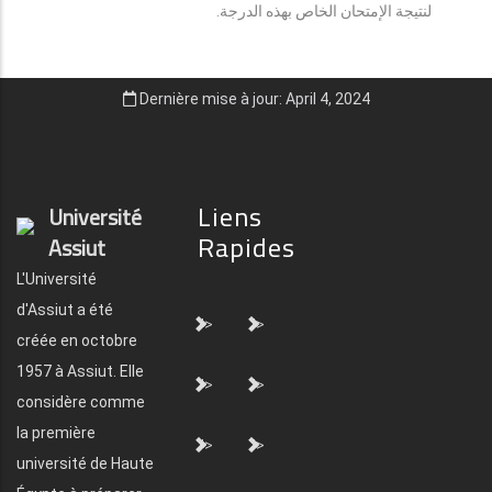
لنتيجة الإمتحان الخاص بهذه الدرجة.
Dernière mise à jour: April 4, 2024
Liens
Université
Rapides
Assiut
L'Université
d'Assiut a été
">
">
créée en octobre
1957 à Assiut. Elle
">
">
considère comme
la première
">
">
université de Haute