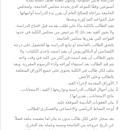
أسبوعين وفقًا للموعد الذي يحدده مجلس الجامعة، ولمجلس
الجامعة مراعاة للصالح العام أن يقرر بدء الدراسة أوانتهائها
قبل المواعيد المذكورة وبعدها.
يقيد الطالب بالكلية بناءً على طلب يقدمه قبل افتتاح الدراسة،
ولا يجوز القيد بعد ذلك إلا بترخيص من مجلس الكلية في حدود
القواعد التي يقررها مجلس الجامعة.
يلتحق الطالب بالجامعة أو يتابع الدراسة بها للحصول على درجة
الليسانس أو البكالوريوس أن يقيد اسمه بإحدى الكليات، ولا
يجوز للطالب أن يقيد اسمه في أكثر من كلية في وقت واحد.
يتم قيد الطالب بعد استيفاء أوراقه وأداء الرسوم المقررة، ويعد
ملف لكل طالب في الكلية يحتوي على جميع الأوراق المتعلقة
بالطالب وعلى الأخص :
الأوراق المقدمة لإجراء القيد.
بيان أحوال الطالب الدراسية وتواريخها ( القيد ـ الامتحانات ـ
نتائح الامتحانات ـ تقديراتها ).
بيان العقوبات التأديبية الموقعة عليه.
أوجه النشاط الرياضي والاجتماعي والعسكري للطالب.
يعد سجل خاص لكل طالب يدون به بيان لما يتضمنه ملفه فضلاً
عن تاريخ خروجه من الجامعة وسببه وعمله بعد التخرج،