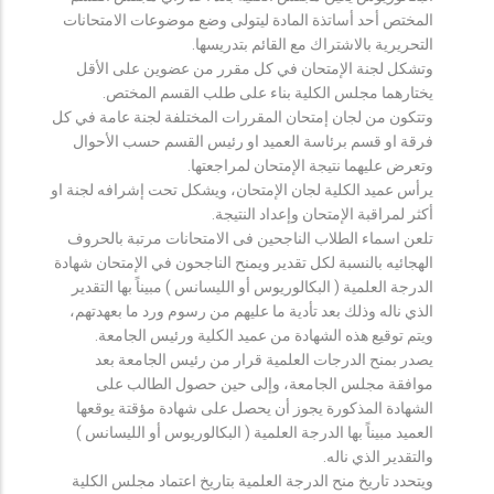
المختص أحد أساتذة المادة ليتولى وضع موضوعات الامتحانات
التحريرية بالاشتراك مع القائم بتدريسها.
وتشكل لجنة الإمتحان في كل مقرر من عضوين على الأقل
يختارهما مجلس الكلية بناء على طلب القسم المختص.
وتتكون من لجان إمتحان المقررات المختلفة لجنة عامة في كل
فرقة او قسم برئاسة العميد او رئيس القسم حسب الأحوال
وتعرض عليهما نتيجة الإمتحان لمراجعتها.
يرأس عميد الكلية لجان الإمتحان، ويشكل تحت إشرافه لجنة او
أكثر لمراقبة الإمتحان وإعداد النتيجة.
تلعن اسماء الطلاب الناجحين فى الامتحانات مرتبة بالحروف
الهجائيه بالنسبة لكل تقدير ويمنح الناجحون في الإمتحان شهادة
الدرجة العلمية ( البكالوريوس أو الليسانس ) مبيناً بها التقدير
الذي ناله وذلك بعد تأدية ما عليهم من رسوم ورد ما بعهدتهم،
ويتم توقيع هذه الشهادة من عميد الكلية ورئيس الجامعة.
يصدر بمنح الدرجات العلمية قرار من رئيس الجامعة بعد
موافقة مجلس الجامعة، وإلى حين حصول الطالب على
الشهادة المذكورة يجوز أن يحصل على شهادة مؤقتة يوقعها
العميد مبيناً بها الدرجة العلمية ( البكالوريوس أو الليسانس )
والتقدير الذي ناله.
ويتحدد تاريخ منح الدرجة العلمية بتاريخ اعتماد مجلس الكلية