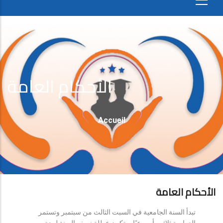
الأحكام العامة
Fil
Accueil
D'Ariane
الأحكام العامة
تبدأ السنة الجامعية في السبت الثالث من سبتمبر وتستمر
الدراسة ثلاثين أسبوعيًا، وتكون عطلة نصف السنة لمدة