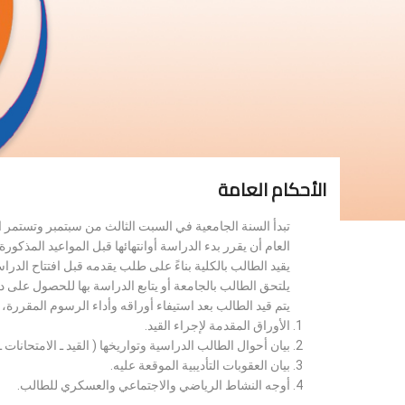
الأحكام العامة
تبدأ السنة الجامعية في السبت الثالث من سبتمبر وتستمر 
العام أن يقرر بدء الدراسة أوانتهائها قبل المواعيد المذكورة 
يقيد الطالب بالكلية بناءً على طلب يقدمه قبل افتتاح الدر
يلتحق الطالب بالجامعة أو يتابع الدراسة بها للحصول على 
يتم قيد الطالب بعد استيفاء أوراقه وأداء الرسوم المقررة
الأوراق المقدمة لإجراء القيد.
بيان أحوال الطالب الدراسية وتواريخها ( القيد ـ الامتحانات ـ ن
بيان العقوبات التأديبية الموقعة عليه.
أوجه النشاط الرياضي والاجتماعي والعسكري للطالب.