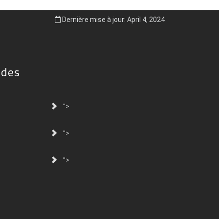
Dernière mise à jour: April 4, 2024
ides
">
">
">