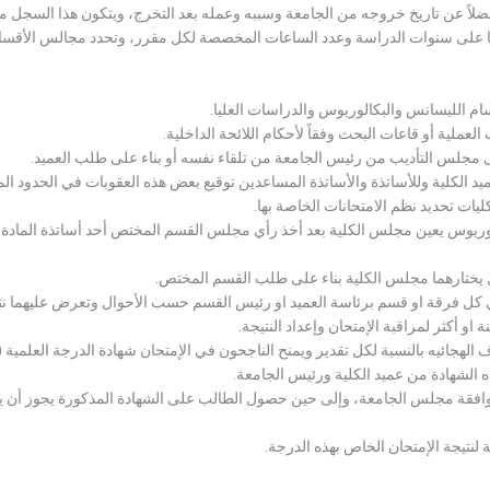
لاً عن تاريخ خروجه من الجامعة وسببه وعمله بعد التخرج، ويتكون هذا السجل م
رراتها على سنوات الدراسة وعدد الساعات المخصصة لكل مقرر، وتحدد مجالس الأ
سام الليسانس والبكالوريوس والدراسات العليا.
ملية أو قاعات البحث وفقاً لأحكام اللائحة الداخلية.
لى مجلس التأديب من رئيس الجامعة من تلقاء نفسه أو بناء على طلب العميد.
 الكلية وللأساتذة والأساتذة المساعدين توقيع بعض هذه العقوبات في الحدود المبين
لكليات تحديد نظم الامتحانات الخاصة بها.
بكالوريوس يعين مجلس الكلية بعد أخذ رأي مجلس القسم المختص أحد أساتذة المادة
يختارهما مجلس الكلية بناء على طلب القسم المختص.
 كل فرقة او قسم برئاسة العميد او رئيس القسم حسب الأحوال وتعرض عليهما نتيج
و أكثر لمراقبة الإمتحان وإعداد النتيجة.
هجائيه بالنسبة لكل تقدير ويمنح الناجحون في الإمتحان شهادة الدرجة العلمية ( الب
ذه الشهادة من عميد الكلية ورئيس الجامعة.
افقة مجلس الجامعة، وإلى حين حصول الطالب على الشهادة المذكورة يجوز أن يحصل
 لنتيجة الإمتحان الخاص بهذه الدرجة.