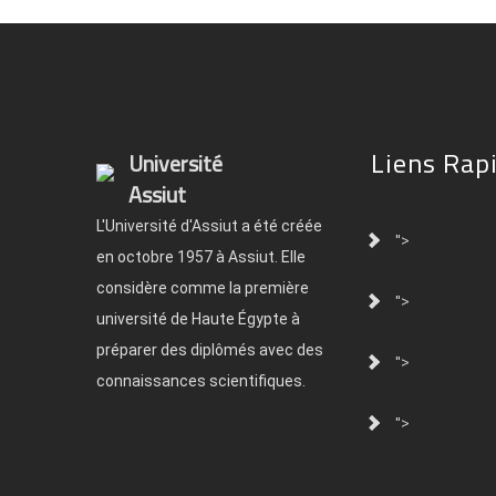
Liens Rap
Université
Assiut
L'Université d'Assiut a été créée
">
en octobre 1957 à Assiut. Elle
considère comme la première
">
université de Haute Égypte à
préparer des diplômés avec des
">
connaissances scientifiques.
">