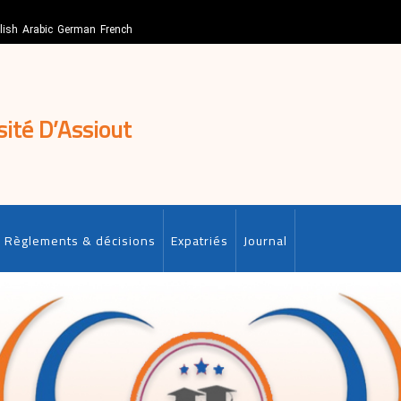
lish
Arabic
German
French
sité D’Assiout
Règlements & décisions
Expatriés
Journal