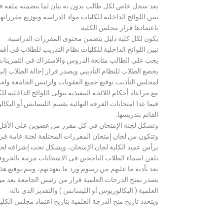
يعد سجل خاص لكل طالب يدون به بيان لما يتضمنه ملفه فض
تبين اللوائح الداخلية للكليات مواد الدراسة وتوزيع مق
باعتمادها قرار مجلس الكلية.
يكون لكل كلية دليل يتضمن محتوى المقررات الدراسية.
تبين اللوائح الداخلية للكليات نظام التدريب للطلاب في أق
يجب على الطالب متابعة الدروس والاشتراك في التمرينات الع
يخضع الطلاب للنظام التأديبي ويصدر قرار إحالة الطلاب إ
لمجلس التأديب توقيع جميع العقوبات ولرئيس الجامعة ولعميد
مع مراعاة أحكام اللائحة التنفيذية تتولى اللوائح الداخلية ل
فيما عدا امتحانات الفرقة النهائية بقسم الليسانس أو ال
القائم بتدريسها.
وتشكل لجنة الإمتحان في كل مقرر من عضوين على الأقل 
وتتكون من لجان إمتحان المقررات المختلفة لجنة عامة في
يرأس عميد الكلية لجان الإمتحان، ويشكل تحت إشرافه لجنة ا
تلعن اسماء الطلاب الناجحين فى الامتحانات مرتبة بالحروف ال
بعد تأدية ما عليهم من رسوم ورد ما بعهدتهم، ويتم توقيع ه
يصدر بمنح الدرجات العلمية قرار من رئيس الجامعة بعد مو
العلمية ( البكالوريوس أو الليسانس ) والتقدير الذي ناله.
ويتحدد تاريخ منح الدرجة العلمية بتاريخ اعتماد مجلس الكلية