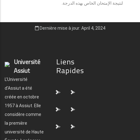
لنتيجة الإمتحان الخاص بهذه الدرجة.
Dernière mise à jour: April 4, 2024
Liens
Université
Rapides
Assiut
L'Université
d'Assiut a été
">
">
créée en octobre
1957 à Assiut. Elle
">
">
considère comme
la première
">
">
université de Haute