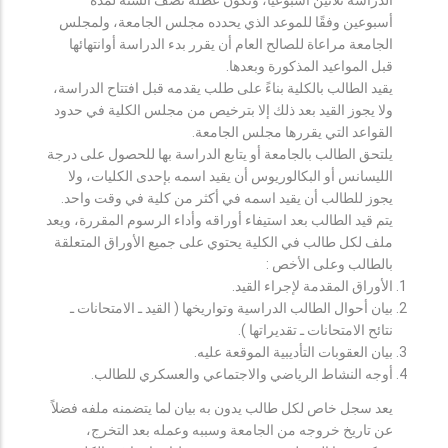
أسبوعين وفقًا للموعد الذي يحدده مجلس الجامعة، ولمجلس
الجامعة مراعاة للصالح العام أن يقرر بدء الدراسة أوانتهائها
قبل المواعيد المذكورة وبعدها.
يقيد الطالب بالكلية بناءً على طلب يقدمه قبل افتتاح الدراسة،
ولا يجوز القيد بعد ذلك إلا بترخيص من مجلس الكلية في حدود
القواعد التي يقررها مجلس الجامعة.
يلتحق الطالب بالجامعة أو يتابع الدراسة بها للحصول على درجة
الليسانس أو البكالوريوس أن يقيد اسمه بإحدى الكليات، ولا
يجوز للطالب أن يقيد اسمه في أكثر من كلية في وقت واحد.
يتم قيد الطالب بعد استيفاء أوراقه وأداء الرسوم المقررة، ويعد
ملف لكل طالب في الكلية يحتوي على جميع الأوراق المتعلقة
بالطالب وعلى الأخص :
الأوراق المقدمة لإجراء القيد.
بيان أحوال الطالب الدراسية وتواريخها ( القيد ـ الامتحانات ـ
نتائح الامتحانات ـ تقديراتها ).
بيان العقوبات التأديبية الموقعة عليه.
أوجه النشاط الرياضي والاجتماعي والعسكري للطالب.
يعد سجل خاص لكل طالب يدون به بيان لما يتضمنه ملفه فضلاً
عن تاريخ خروجه من الجامعة وسببه وعمله بعد التخرج،