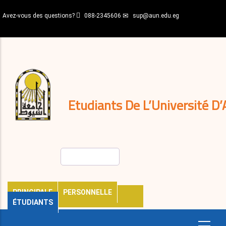
Aller
Avez-vous des questions?
088-2345606
sup@aun.edu.eg
au
contenu
N-
principal
Home
Règlements
&
décisions
Expatriés
Journal
Etudiants De L’Université D’
Rechercher
PRINCIPALE
PERSONNELLE
ÉTUDIANTS