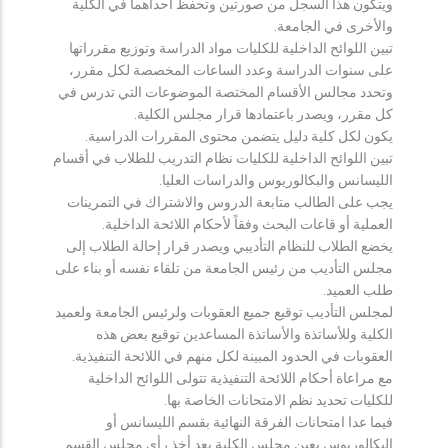
ويتكون هذا السجل من صورتين وتحفظ احداهما في الكلية
والأخرى في الجامعة.
تبين اللوائح الداخلية للكليات مواد الدراسة وتوزيع مقرراتها
على سنوات الدراسة وعدد الساعات المخصصة لكل مقرر،
وتحدد مجالس الأقسام المختصة الموضوعات التي تدرس في
كل مقرر، ويصدر باعتمادها قرار مجلس الكلية.
يكون لكل كلية دليل يتضمن محتوى المقررات الدراسية.
تبين اللوائح الداخلية للكليات نظام التدريب للطلاب في أقسام
الليسانس والبكالوريوس والدراسات العليا.
يجب على الطالب متابعة الدروس والاشتراك في التمرينات
العملية أو قاعات البحث وفقاً لأحكام اللائحة الداخلية.
يخضع الطلاب للنظام التأديبي ويصدر قرار إحالة الطلاب إلى
مجلس التأديب من رئيس الجامعة من تلقاء نفسه أو بناء على
طلب العميد.
لمجلس التأديب توقيع جميع العقوبات ولرئيس الجامعة ولعميد
الكلية وللأساتذة والأساتذة المساعدين توقيع بعض هذه
العقوبات في الحدود المبينة لكل منهم في اللائحة التنفيذية.
مع مراعاة أحكام اللائحة التنفيذية تتولى اللوائح الداخلية
للكليات تحديد نظم الامتحانات الخاصة بها.
فيما عدا امتحانات الفرقة النهائية بقسم الليسانس أو
البكالوريوس يعين مجلس الكلية بعد أخذ رأي مجلس القسم