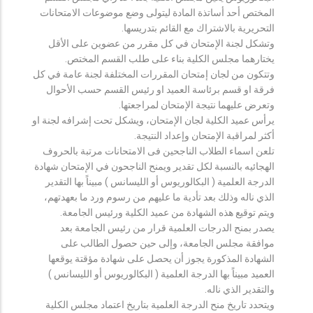
المختص أحد أساتذة المادة ليتولى وضع موضوعات الامتحانات
التحريرية بالاشتراك مع القائم بتدريسها.
وتشكل لجنة الإمتحان في كل مقرر من عضوين على الأقل
يختارهما مجلس الكلية بناء على طلب القسم المختص.
وتتكون من لجان إمتحان المقررات المختلفة لجنة عامة في كل
فرقة او قسم برئاسة العميد او رئيس القسم حسب الأحوال
وتعرض عليهما نتيجة الإمتحان لمراجعتها.
يرأس عميد الكلية لجان الإمتحان، ويشكل تحت إشرافه لجنة او
أكثر لمراقبة الإمتحان وإعداد النتيجة.
تلعن اسماء الطلاب الناجحين فى الامتحانات مرتبة بالحروف
الهجائيه بالنسبة لكل تقدير ويمنح الناجحون في الإمتحان شهادة
الدرجة العلمية ( البكالوريوس أو الليسانس ) مبيناً بها التقدير
الذي ناله وذلك بعد تأدية ما عليهم من رسوم ورد ما بعهدتهم،
ويتم توقيع هذه الشهادة من عميد الكلية ورئيس الجامعة.
يصدر بمنح الدرجات العلمية قرار من رئيس الجامعة بعد
موافقة مجلس الجامعة، وإلى حين حصول الطالب على
الشهادة المذكورة يجوز أن يحصل على شهادة مؤقتة يوقعها
العميد مبيناً بها الدرجة العلمية ( البكالوريوس أو الليسانس )
والتقدير الذي ناله.
ويتحدد تاريخ منح الدرجة العلمية بتاريخ اعتماد مجلس الكلية